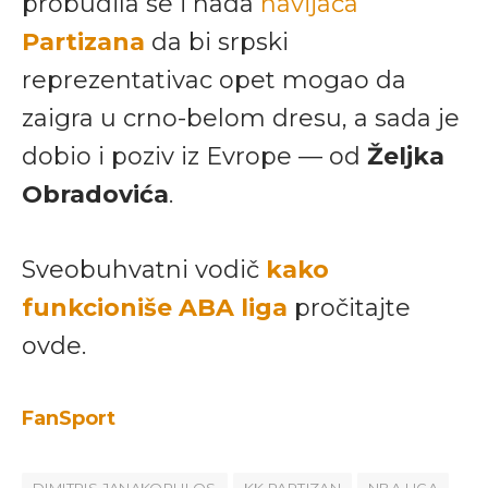
probudila se i nada
navijača
Partizana
da bi srpski
reprezentativac opet mogao da
zaigra u crno-belom dresu, a sada je
dobio i poziv iz Evrope — od
Željka
Obradovića
.
Sveobuhvatni vodič
kako
funkcioniše ABA liga
pročitajte
ovde.
FanSport
DIMITRIS JANAKOPULOS
KK PARTIZAN
NBA LIGA