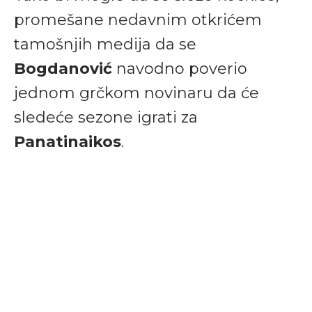
promešane nedavnim otkrićem
tamošnjih medija da se
Bogdanović
navodno poverio
jednom grčkom novinaru da će
sledeće sezone igrati za
Panatinaikos
.