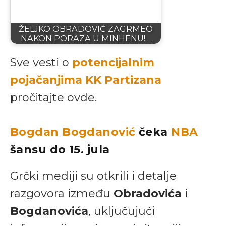
ŽELJKO OBRADOVIĆ ZAGRMEO
NAKON PORAZA U MINHENU!…
Sve vesti o
potencijalnim
pojačanjima KK Partizana
pročitajte ovde.
Bogdan
Bogdanović
čeka
NBA
šansu do 15. jula
Grčki mediji su otkrili i detalje
razgovora između
Obradovića
i
Bogdanovića
, uključujući