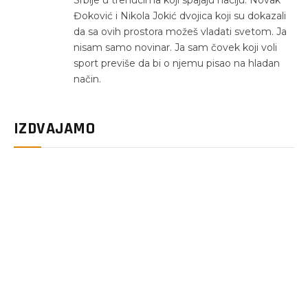
Đoković i Nikola Jokić dvojica koji su dokazali
da sa ovih prostora možeš vladati svetom. Ja
nisam samo novinar. Ja sam čovek koji voli
sport previše da bi o njemu pisao na hladan
način.
IZDVAJAMO