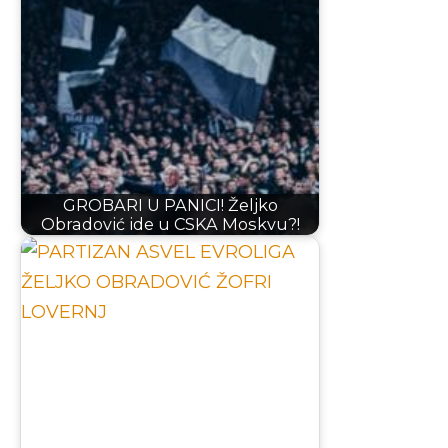
GROBARI U PANICI! Željko
Obradović ide u CSKA Moskvu?!