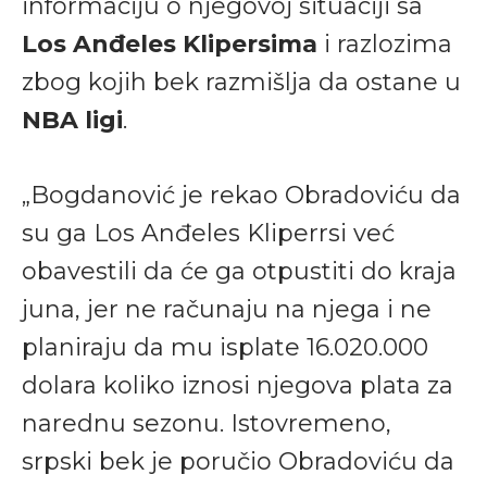
informaciju o njegovoj situaciji sa
Los Anđeles Klipersima
i razlozima
zbog kojih bek razmišlja da ostane u
NBA ligi
.
„Bogdanović je rekao Obradoviću da
su ga Los Anđeles Kliperrsi već
obavestili da će ga otpustiti do kraja
juna, jer ne računaju na njega i ne
planiraju da mu isplate 16.020.000
dolara koliko iznosi njegova plata za
narednu sezonu. Istovremeno,
srpski bek je poručio Obradoviću da