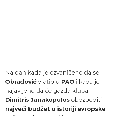
Na dan kada je ozvaničeno da se
Obradović
vratio u
PAO
i kada je
najavljeno da će gazda kluba
Dimitris Janakopulos
obezbediti
najveći budžet u istoriji evropske