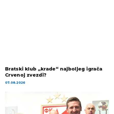
Bratski klub „krade“ najboljeg igrača
Crvenoj zvezdi?
07.08.2026