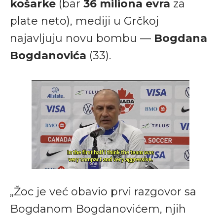
košarke
(bar
36 miliona evra
za
plate neto), mediji u Grčkoj
najavljuju novu bombu —
Bogdana
Bogdanovića
(33).
„Žoc je već obavio prvi razgovor sa
Bogdanom Bogdanovićem, njih