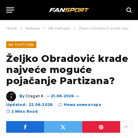
Home
»
Košarka
»
KK Partizan
»
Željko Obradović krade najveće moguće pojačanje Partizana?
KK PARTIZAN
Željko Obradović krade
najveće moguće
pojačanje Partizana?
By
Dragan K.
21.06.2026
Updated:
22.06.2026
Нема коментара
2 Mins Read