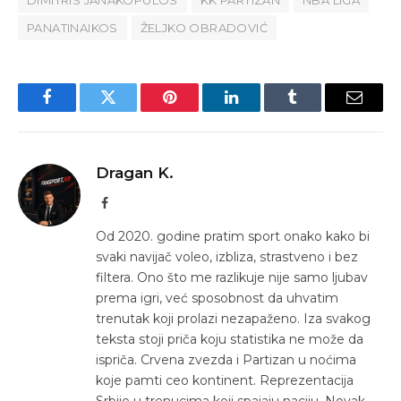
PANATINAIKOS
ŽELJKO OBRADOVIĆ
Facebook
Twitter
Pinterest
LinkedIn
Tumblr
Email
Dragan K.
Facebook
Od 2020. godine pratim sport onako kako bi
svaki navijač voleo, izbliza, strastveno i bez
filtera. Ono što me razlikuje nije samo ljubav
prema igri, već sposobnost da uhvatim
trenutak koji prolazi nezapaženo. Iza svakog
teksta stoji priča koju statistika ne može da
ispriča. Crvena zvezda i Partizan u noćima
koje pamti ceo kontinent. Reprezentacija
Srbije u trenucima koji spajaju naciju. Novak