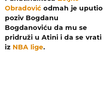
Obradović
odmah je uputio
poziv
Bogdanu
Bogdanoviću
da mu se
pridruži u Atini i da se vrati
iz
NBA lige
.