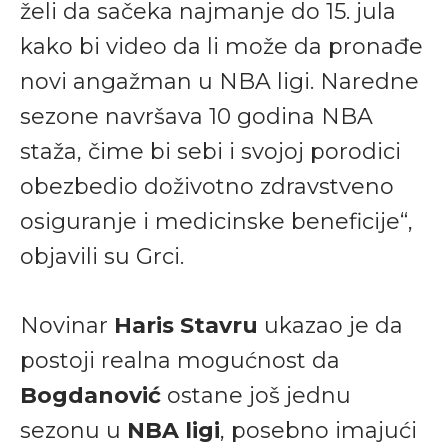
želi da sačeka najmanje do 15. jula
kako bi video da li može da pronađe
novi angažman u NBA ligi. Naredne
sezone navršava 10 godina NBA
staža, čime bi sebi i svojoj porodici
obezbedio doživotno zdravstveno
osiguranje i medicinske beneficije“,
objavili su Grci.
Novinar
Haris Stavru
ukazao je da
postoji realna mogućnost da
Bogdanović
ostane još jednu
sezonu u
NBA ligi
, posebno imajući