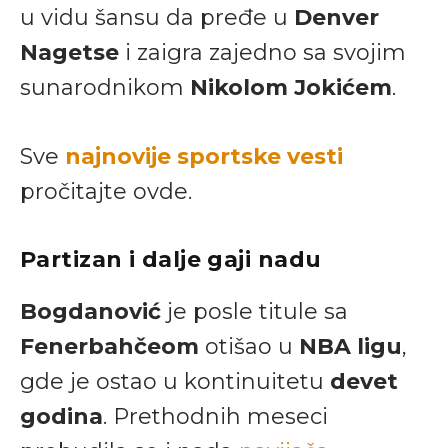
u vidu šansu da pređe u
Denver
Nagetse
i zaigra zajedno sa svojim
sunarodnikom
Nikolom Jokićem
.
Sve
najnovije sportske vesti
pročitajte ovde.
Partizan i dalje gaji nadu
Bogdanović
je posle titule sa
Fenerbahčeom
otišao u
NBA ligu
,
gde je ostao u kontinuitetu
devet
godina
. Prethodnih meseci