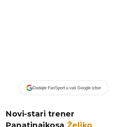
Dodajte FanSport u vaš Google izbor
Novi-stari trener
Panatinaikosa
Željko