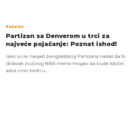
Košarka
Partizan sa Denverom u trci za
najveće pojačanje: Poznat ishod!
Iako su se navijači beogradskog Partizana nadali da bi
dolazak zvučnog NBA imena mogao da bude ključni
adut crno-belih u…