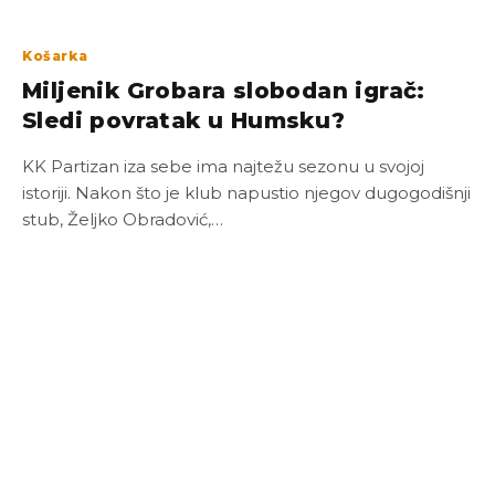
Košarka
Miljenik Grobara slobodan igrač:
Sledi povratak u Humsku?
KK Partizan iza sebe ima najtežu sezonu u svojoj
istoriji. Nakon što je klub napustio njegov dugogodišnji
stub, Željko Obradović,…