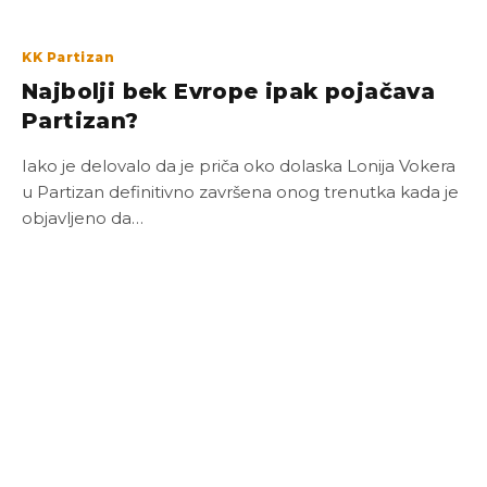
KK Partizan
Najbolji bek Evrope ipak pojačava
Partizan?
Iako je delovalo da je priča oko dolaska Lonija Vokera
u Partizan definitivno završena onog trenutka kada je
objavljeno da…