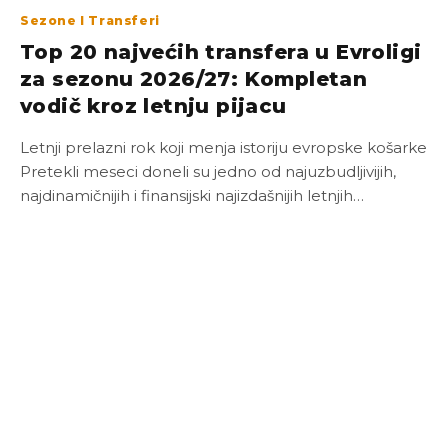
Sezone I Transferi
Top 20 najvećih transfera u Evroligi
za sezonu 2026/27: Kompletan
vodič kroz letnju pijacu
Letnji prelazni rok koji menja istoriju evropske košarke
Pretekli meseci doneli su jedno od najuzbudljivijih,
najdinamičnijih i finansijski najizdašnijih letnjih…