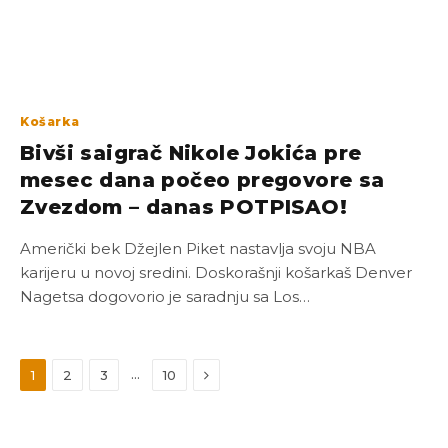
Košarka
Bivši saigrač Nikole Jokića pre
mesec dana počeo pregovore sa
Zvezdom – danas POTPISAO!
Američki bek Džejlen Piket nastavlja svoju NBA
karijeru u novoj sredini. Doskorašnji košarkaš Denver
Nagetsa dogovorio je saradnju sa Los…
Next
…
1
2
3
10