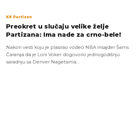
KK Partizan
Preokret u slučaju velike želje
Partizana: Ima nade za crno-bele!
Nakon vesti koju je plasirao vodeći NBA insajder Šams
Čaranija da je Loni Voker dogovorio jednogodišnju
saradnju sa Denver Nagetsima…