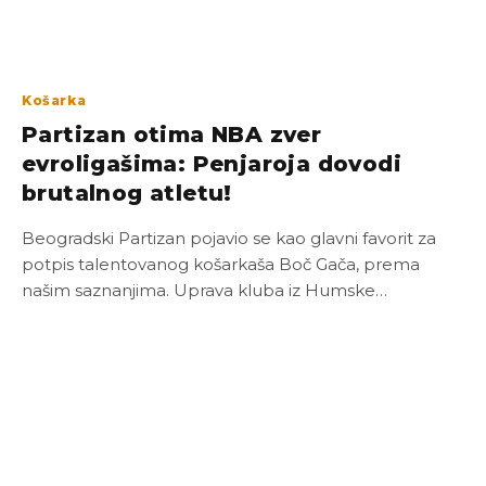
Košarka
Partizan otima NBA zver
evroligašima: Penjaroja dovodi
brutalnog atletu!
Beogradski Partizan pojavio se kao glavni favorit za
potpis talentovanog košarkaša Boč Gača, prema
našim saznanjima. Uprava kluba iz Humske…