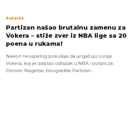
Košarka
Partizan našao brutalnu zamenu za
Vokera – stiže zver iz NBA lige sa 20
poena u rukama!
Nakon neuspelog pokušaja da angažuju Lonija
Vokera, koji je izabrao odlazak u NBA i potpis za
Denver Nagetse, beogradski Partizan…