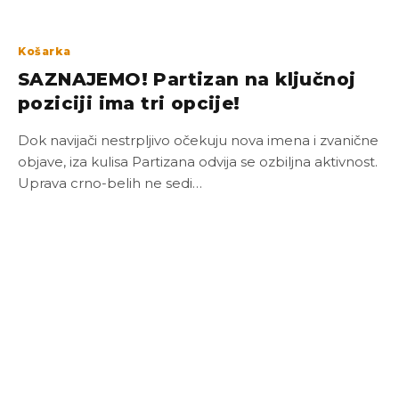
Košarka
SAZNAJEMO! Partizan na ključnoj
poziciji ima tri opcije!
Dok navijači nestrpljivo očekuju nova imena i zvanične
objave, iza kulisa Partizana odvija se ozbiljna aktivnost.
Uprava crno-belih ne sedi…