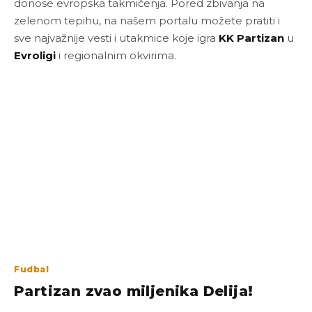
donose evropska takmičenja. Pored zbivanja na
zelenom tepihu, na našem portalu možete pratiti i
sve najvažnije vesti i utakmice koje igra
KK Partizan
u
Evroligi
i regionalnim okvirima.
Fudbal
Partizan zvao miljenika Delija!