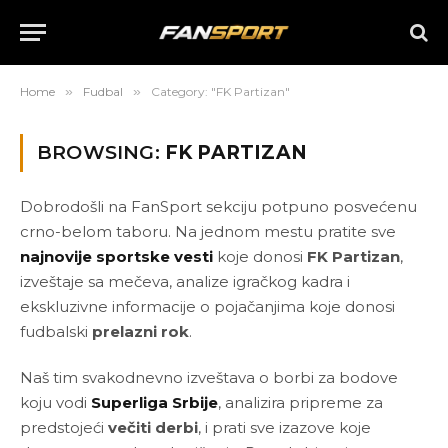
Home
»
Fudbal
»
Category: "FK Partizan"
BROWSING:
FK PARTIZAN
Dobrodošli na FanSport sekciju potpuno posvećenu
crno-belom taboru. Na jednom mestu pratite sve
najnovije sportske vesti
koje donosi
FK Partizan
,
izveštaje sa mečeva, analize igračkog kadra i
ekskluzivne informacije o pojačanjima koje donosi
fudbalski
prelazni rok
.
Naš tim svakodnevno izveštava o borbi za bodove
koju vodi
Superliga Srbije
, analizira pripreme za
predstojeći
večiti derbi
, i prati sve izazove koje