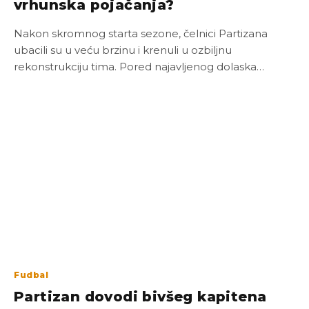
vrhunska pojačanja?
Nakon skromnog starta sezone, čelnici Partizana
ubacili su u veću brzinu i krenuli u ozbiljnu
rekonstrukciju tima. Pored najavljenog dolaska…
Fudbal
Partizan dovodi bivšeg kapitena