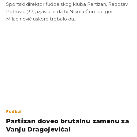
Sportski direktor fudbalskog kluba Partizan, Radosav
Petrović (37), izjavio je da bi Nikola Čumić i Igor
Miladinović uskoro trebalo da…
Fudbal
Partizan doveo brutalnu zamenu za
Vanju Dragojevića!