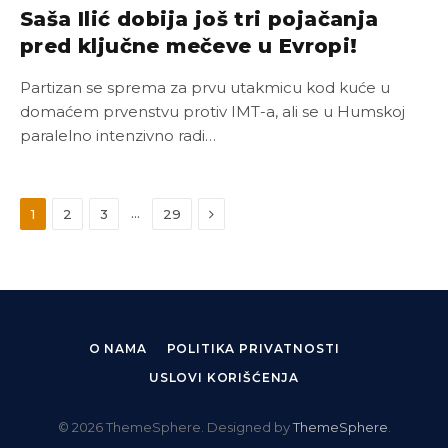
Saša Ilić dobija još tri pojačanja
pred ključne mečeve u Evropi!
Partizan se sprema za prvu utakmicu kod kuće u
domaćem prvenstvu protiv IMT-a, ali se u Humskoj
paralelno intenzivno radi…
Next
…
1
2
3
29
O NAMA
POLITIKA PRIVATNOSTI
USLOVI KORIŠĆENJA
© 2026 ThemeSphere. Designed by
ThemeSphere
.