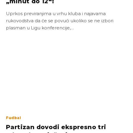
„minut do 12“!
Uprkos previranjima u vrhu kluba i najavama
rukovodstva da će se povući ukoliko se ne izbori
plasman u Ligu konferencije,…
Fudbal
Partizan dovodi ekspresno tri