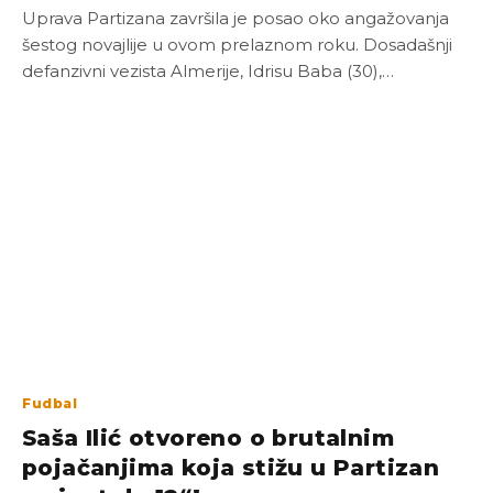
Uprava Partizana završila je posao oko angažovanja
šestog novajlije u ovom prelaznom roku. Dosadašnji
defanzivni vezista Almerije, Idrisu Baba (30),…
Fudbal
Saša Ilić otvoreno o brutalnim
pojačanjima koja stižu u Partizan