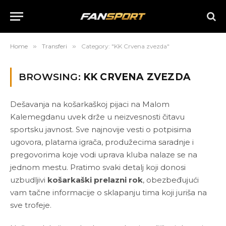
Home
»
Transferi
»
Category: "KK Crvena zvezda"
BROWSING:
KK CRVENA ZVEZDA
Dešavanja na košarkaškoj pijaci na Malom
Kalemegdanu uvek drže u neizvesnosti čitavu
sportsku javnost. Sve najnovije vesti o potpisima
ugovora, platama igrača, produžecima saradnje i
pregovorima koje vodi uprava kluba nalaze se na
jednom mestu. Pratimo svaki detalj koji donosi
uzbudljivi
košarkaški prelazni rok
, obezbeđujući
vam tačne informacije o sklapanju tima koji juriša na
sve trofeje.