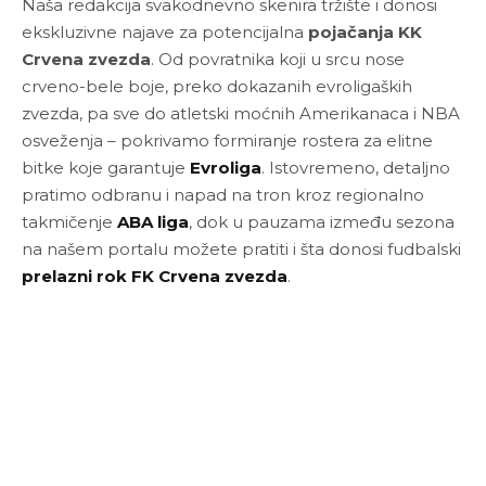
Naša redakcija svakodnevno skenira tržište i donosi
ekskluzivne najave za potencijalna
pojačanja KK
Crvena zvezda
. Od povratnika koji u srcu nose
crveno-bele boje, preko dokazanih evroligaških
zvezda, pa sve do atletski moćnih Amerikanaca i NBA
osveženja – pokrivamo formiranje rostera za elitne
bitke koje garantuje
Evroliga
. Istovremeno, detaljno
pratimo odbranu i napad na tron kroz regionalno
takmičenje
ABA liga
, dok u pauzama između sezona
na našem portalu možete pratiti i šta donosi fudbalski
prelazni rok FK Crvena zvezda
.