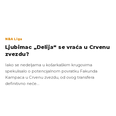
NBA Liga
Ljubimac „Delija“ se vraća u Crvenu
zvezdu?
Iako se nedeljama u košarkaškim krugovima
spekulisalo o potencijalnom povratku Fakunda
Kampaca u Crvenu zvezdu, od ovog transfera
definitivno neće…