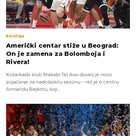
Evroliga
Američki centar stiže u Beograd:
On je zamena za Bolomboja i
Rivera!
Košarkaški klub Makabi Tel Aviv doveo je novo
pojačanje za nadolazeću sezonu – reč je o centru
Armandu Bejkotu, koji…