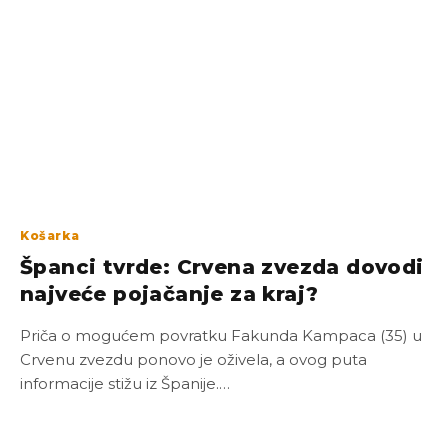
Košarka
Španci tvrde: Crvena zvezda dovodi
najveće pojačanje za kraj?
Priča o mogućem povratku Fakunda Kampaca (35) u
Crvenu zvezdu ponovo je oživela, a ovog puta
informacije stižu iz Španije.…