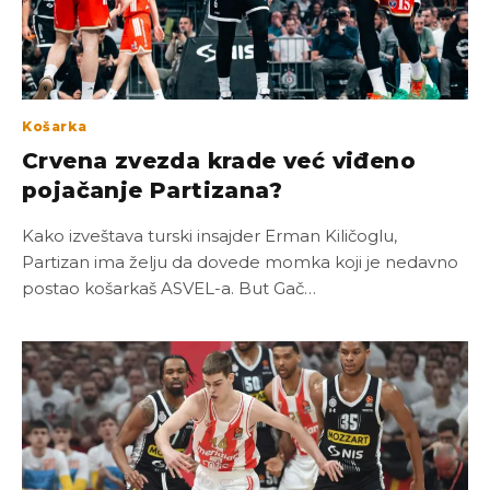
Košarka
Crvena zvezda krade već viđeno
pojačanje Partizana?
Kako izveštava turski insajder Erman Kiličoglu,
Partizan ima želju da dovede momka koji je nedavno
postao košarkaš ASVEL-a. But Gač…