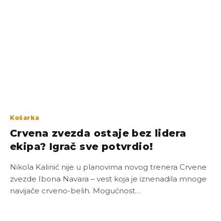
Košarka
Crvena zvezda ostaje bez lidera
ekipa? Igrač sve potvrdio!
Nikola Kalinić nije u planovima novog trenera Crvene
zvezde Ibona Navara – vest koja je iznenadila mnoge
navijače crveno-belih. Mogućnost…