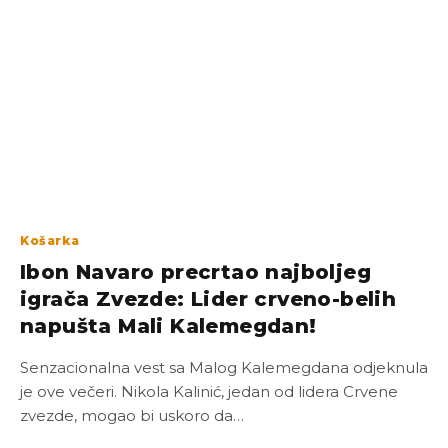
Košarka
Ibon Navaro precrtao najboljeg
igrača Zvezde: Lider crveno-belih
napušta Mali Kalemegdan!
Senzacionalna vest sa Malog Kalemegdana odjeknula
je ove večeri. Nikola Kalinić, jedan od lidera Crvene
zvezde, mogao bi uskoro da…