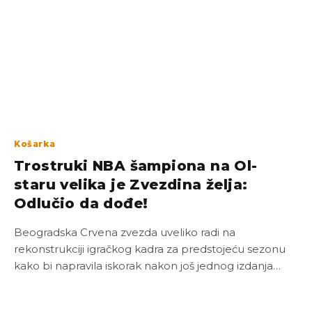
Košarka
Trostruki NBA šampiona na Ol-
staru velika je Zvezdina želja:
Odlučio da dođe!
Beogradska Crvena zvezda uveliko radi na
rekonstrukciji igračkog kadra za predstojeću sezonu
kako bi napravila iskorak nakon još jednog izdanja…