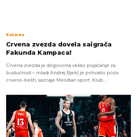
Košarka
Crvena zvezda dovela saigrača
Fakunda Kampaca!
Crvena zvezda je dogovorila veliko pojačanje za
budućnost – mladi Andrej Bjelić je prihvatio poziv
crveno-belih, saznaje Meridian sport. Klub…