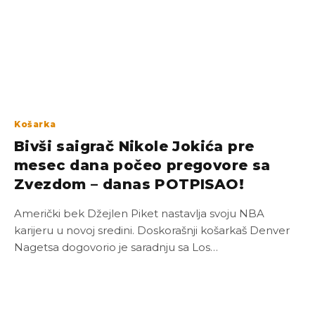
Košarka
Bivši saigrač Nikole Jokića pre
mesec dana počeo pregovore sa
Zvezdom – danas POTPISAO!
Američki bek Džejlen Piket nastavlja svoju NBA
karijeru u novoj sredini. Doskorašnji košarkaš Denver
Nagetsa dogovorio je saradnju sa Los…