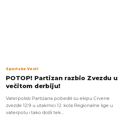
Sportske Vesti
POTOP! Partizan razbio Zvezdu u
večitom derbiju!
Vaterpolisti Partizana pobedili su ekipu Crvene
zvezde 12:9 u utakmici 12. kola Regionalne lige u
vaterpolu i tako došli tek…