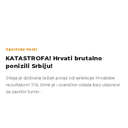
Sportske Vesti
KATASTROFA! Hrvati brutalno
ponizili Srbiju!
Srbija je doživela težak poraz od selekcije Hrvatske
rezultatom 11:6, čime je i zvanično ostala bez ulaznice
za završni turnir…