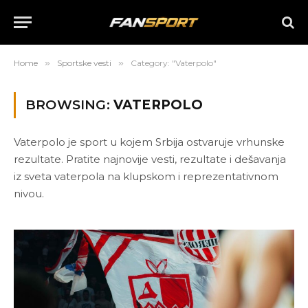
Home
»
Sportske vesti
»
Category: "Vaterpolo"
BROWSING:
VATERPOLO
Vaterpolo je sport u kojem Srbija ostvaruje vrhunske
rezultate. Pratite najnovije vesti, rezultate i dešavanja
iz sveta vaterpola na klupskom i reprezentativnom
nivou.