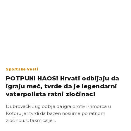
Sportske Vesti
POTPUNI HAOS! Hrvati odbijaju da
igraju meč, tvrde da je legendarni
vaterpolista ratni zločinac!
Dubrovački Jug odbija da igra protiv Primorca u
Kotoru jer tvrdi da bazen nosi ime po ratnom
zločincu. Utakmica je…