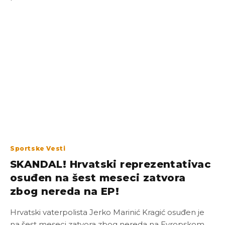
Sportske Vesti
SKANDAL! Hrvatski reprezentativac
osuđen na šest meseci zatvora
zbog nereda na EP!
Hrvatski vaterpolista Jerko Marinić Kragić osuđen je
na šest meseci zatvora zbog nereda na Evropskom