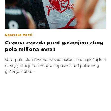
Sportske Vesti
Crvena zvezda pred gašenjem zbog
pola miliona evra?
Vaterpolo klub Crvena zvezda našao se u najtežoj krizi
u svojoj istoriji i realno preti opasnost od potpunog
gašenja kluba.…