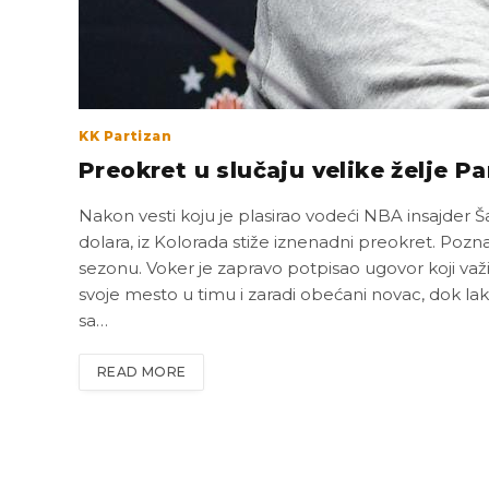
KK Partizan
Preokret u slučaju velike želje P
Nakon vesti koju je plasirao vodeći NBA insajder
dolara, iz Kolorada stiže iznenadni preokret. Po
sezonu. Voker je zapravo potpisao ugovor koji važi 
svoje mesto u timu i zaradi obećani novac, dok l
sa…
READ MORE