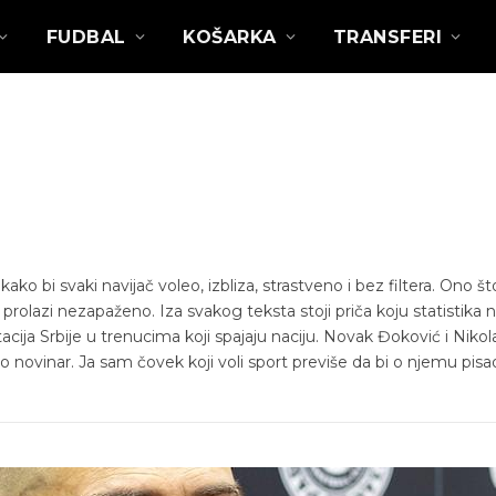
FUDBAL
KOŠARKA
TRANSFERI
o bi svaki navijač voleo, izbliza, strastveno i bez filtera. Ono št
prolazi nezapaženo. Iza svakog teksta stoji priča koju statistika
ija Srbije u trenucima koji spajaju naciju. Novak Đoković i Nikola 
novinar. Ja sam čovek koji voli sport previše da bi o njemu pisa