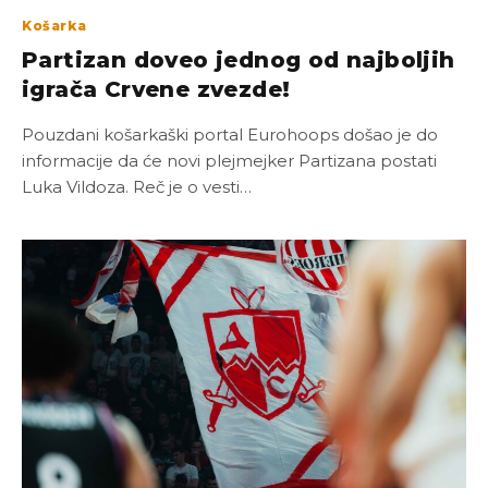
Košarka
Partizan doveo jednog od najboljih
igrača Crvene zvezde!
Pouzdani košarkaški portal Eurohoops došao je do
informacije da će novi plejmejker Partizana postati
Luka Vildoza. Reč je o vesti…