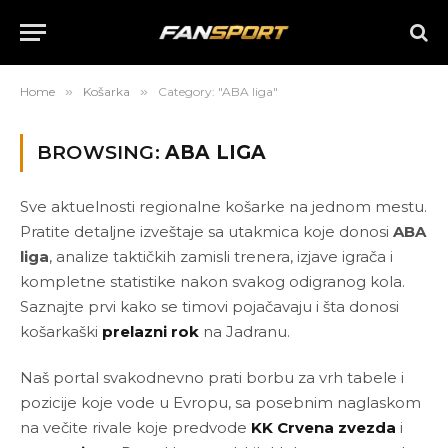
Home
»
Košarka
»
Category: "ABA liga"
BROWSING:
ABA LIGA
Sve aktuelnosti regionalne košarke na jednom mestu.
Pratite detaljne izveštaje sa utakmica koje donosi
ABA
liga
, analize taktičkih zamisli trenera, izjave igrača i
kompletne statistike nakon svakog odigranog kola.
Saznajte prvi kako se timovi pojačavaju i šta donosi
košarkaški
prelazni rok
na Jadranu.
Naš portal svakodnevno prati borbu za vrh tabele i
pozicije koje vode u Evropu, sa posebnim naglaskom
na večite rivale koje predvode
KK Crvena zvezda
i