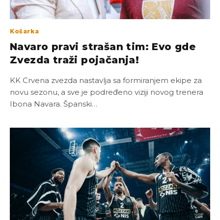
Košarka
Navaro pravi strašan tim: Evo gde
Zvezda traži pojačanja!
KK Crvena zvezda nastavlja sa formiranjem ekipe za
novu sezonu, a sve je podređeno viziji novog trenera
Ibona Navara. Španski…