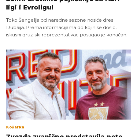
ligi i Evroligu!
Toko Šengelija od naredne sezone nosiće dres
Dubaija. Prema informacijama do kojih se došlo,
iskusni gruzijski reprezentativac postigao je konačan…
Košarka
Zvezda zvanično predstavila peto