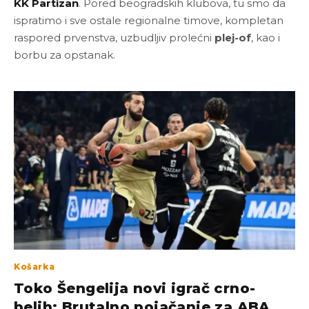
KK Partizan
. Pored beogradskih klubova, tu smo da
ispratimo i sve ostale regionalne timove, kompletan
raspored prvenstva, uzbudljiv prolećni
plej-of
, kao i
borbu za opstanak.
Košarka
Toko Šengelija novi igrač crno-
belih: Brutalno pojačanje za ABA