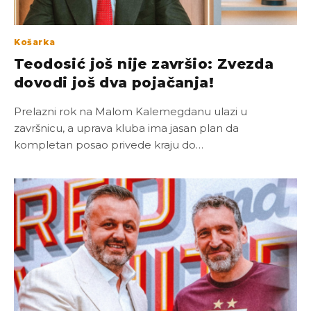
Košarka
Teodosić još nije završio: Zvezda
dovodi još dva pojačanja!
Prelazni rok na Malom Kalemegdanu ulazi u
završnicu, a uprava kluba ima jasan plan da
kompletan posao privede kraju do…