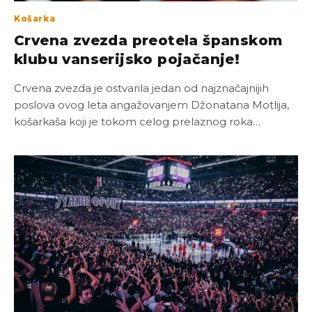
Košarka
Crvena zvezda preotela španskom
klubu vanserijsko pojačanje!
Crvena zvezda je ostvarila jedan od najznačajnijih
poslova ovog leta angažovanjem Džonatana Motlija,
košarkaša koji je tokom celog prelaznog roka…