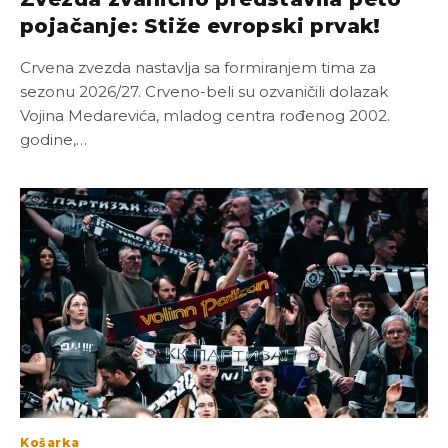
pojačanje: Stiže evropski prvak!
Crvena zvezda nastavlja sa formiranjem tima za
sezonu 2026/27. Crveno-beli su ozvaničili dolazak
Vojina Medarevića, mladog centra rođenog 2002.
godine,…
Košarka