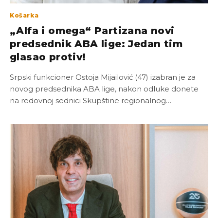
Košarka
„Alfa i omega“ Partizana novi
predsednik ABA lige: Jedan tim
glasao protiv!
Srpski funkcioner Ostoja Mijailović (47) izabran je za
novog predsednika ABA lige, nakon odluke donete
na redovnoj sednici Skupštine regionalnog…