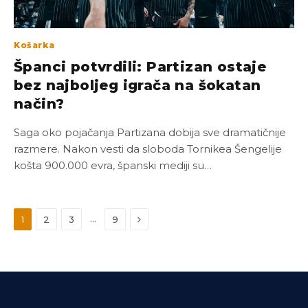
Košarka
Španci potvrdili: Partizan ostaje
bez najboljeg igrača na šokatan
način?
Saga oko pojačanja Partizana dobija sve dramatičnije
razmere. Nakon vesti da sloboda Tornikea Šengelije
košta 900.000 evra, španski mediji su…
Next
…
1
2
3
9