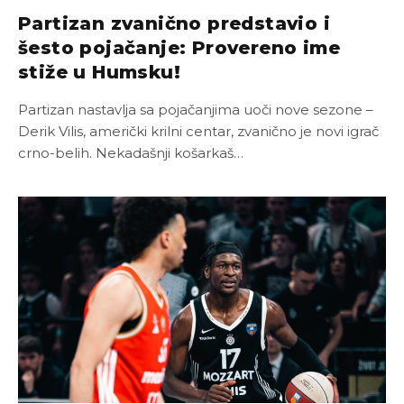
Partizan zvanično predstavio i
šesto pojačanje: Provereno ime
stiže u Humsku!
Partizan nastavlja sa pojačanjima uoči nove sezone –
Derik Vilis, američki krilni centar, zvanično je novi igrač
crno-belih. Nekadašnji košarkaš…