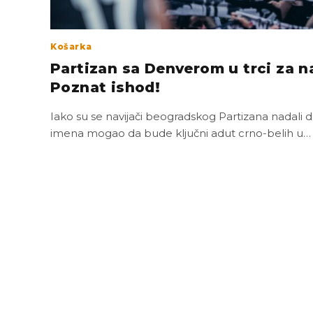
Košarka
Partizan sa Denverom u trci za n
Poznat ishod!
Iako su se navijači beogradskog Partizana nadali
imena mogao da bude ključni adut crno-belih u…