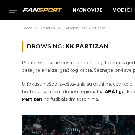
NAJNOVIJE
VODIČI
Home
»
Košarka
»
Category: "KK Partizan"
BROWSING:
KK PARTIZAN
Pratite sve aktuelnosti iz crno-belog tabora na j
detaljne analize igračkog kadra. Saznajte prvi sve
U fokusu našeg izveštavanja su elitni mečevi koje 
borbu za vrh koju donosi regionalna
ABA liga
, ka
Partizan
na fudbalskim terenima.