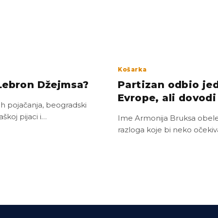
Košarka
 Lebron Džejmsa?
Partizan odbio je
Evrope, ali dovodi
ih pojačanja, beogradski
koj pijaci i…
Ime Armonija Bruksa obelež
razloga koje bi neko očekiv