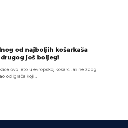
dnog od najboljih košarkaša
 drugog još boljeg!
iće ovo leto u evropskoj košarci, ali ne zbog
ao od igrača koji…