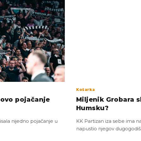
Košarka
novo pojačanje
Miljenik Grobara s
Humsku?
isala nijedno pojačanje u
KK Partizan iza sebe ima naj
napustio njegov dugogodišn