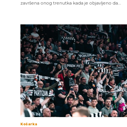
završena onog trenutka kada je objavljeno da…
Košarka