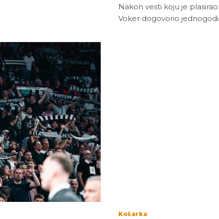
Nakon vesti koju je plasira
Voker dogovorio jednogodi
Košarka