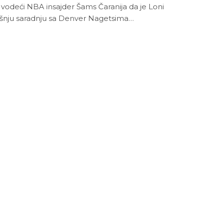
o vodeći NBA insajder Šams Čaranija da je Loni
šnju saradnju sa Denver Nagetsima…