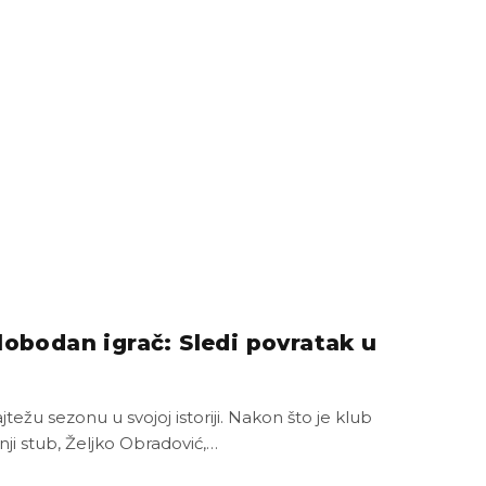
lobodan igrač: Sledi povratak u
težu sezonu u svojoj istoriji. Nakon što je klub
ji stub, Željko Obradović,…