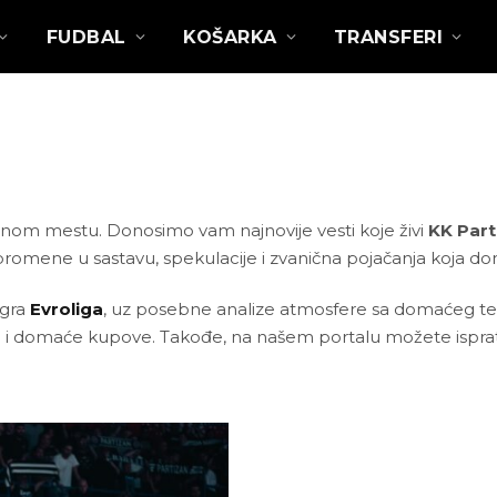
FUDBAL
KOŠARKA
TRANSFERI
ednom mestu. Donosimo vam najnovije vesti koje živi
KK Part
 promene u sastavu, spekulacije i zvanična pojačanja koja do
igra
Evroliga
, uz posebne analize atmosfere sa domaćeg ter
o i domaće kupove. Takođe, na našem portalu možete ispratiti 