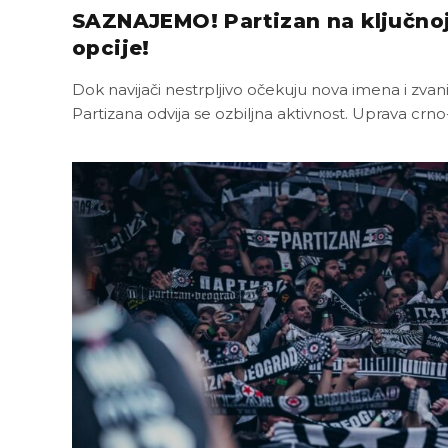
SAZNAJEMO! Partizan na ključnoj 
opcije!
Dok navijači nestrpljivo očekuju nova imena i zvani
Partizana odvija se ozbiljna aktivnost. Uprava crn