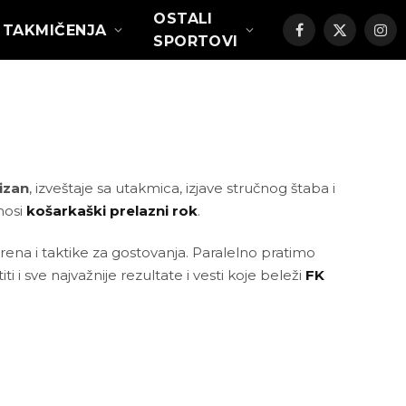
OSTALI
TAKMIČENJA
Facebook
X
Ins
SPORTOVI
(Twitter)
izan
, izveštaje sa utakmica, izjave stručnog štaba i
nosi
košarkaški prelazni rok
.
ena i taktike za gostovanja. Paralelno pratimo
i sve najvažnije rezultate i vesti koje beleži
FK