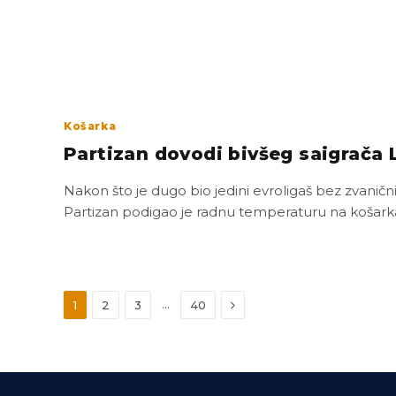
Košarka
Partizan dovodi bivšeg saigrača
Nakon što je dugo bio jedini evroligaš bez zvaničn
Partizan podigao je radnu temperaturu na košarkaš
Next
…
1
2
3
40