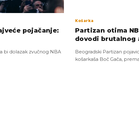
Košarka
ajveće pojačanje:
Partizan otima NB
dovodi brutalnog 
 da bi dolazak zvučnog NBA
Beogradski Partizan pojavio
košarkaša Boč Gača, prema