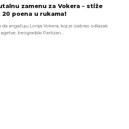
utalnu zamenu za Vokera – stiže
sa 20 poena u rukama!
a angažuju Lonija Vokera, koji je izabrao odlazak
Nagetse, beogradski Partizan…