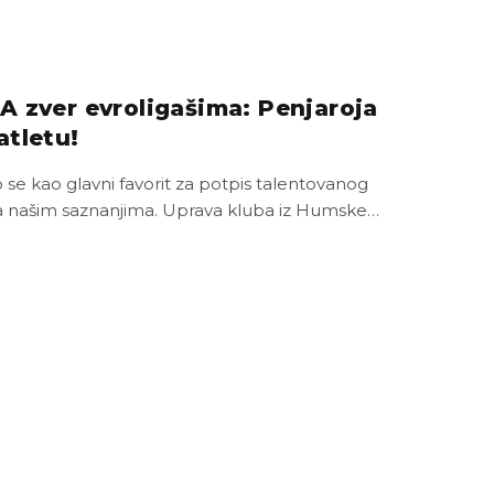
A zver evroligašima: Penjaroja
atletu!
 se kao glavni favorit za potpis talentovanog
 našim saznanjima. Uprava kluba iz Humske…