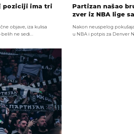
poziciji ima tri
Partizan našao br
zver iz NBA lige 
čne objave, iza kulisa
Nakon neuspelog pokušaja d
o-belih ne sedi…
u NBA i potpis za Denver 