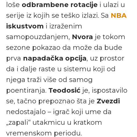
loše
odbrambene rotacije
i ulazi u
serije iz kojih se teško izlazi. Sa
NBA
iskustvom
i izraženim
samopouzdanjem,
Nvora
je tokom
sezone pokazao da može da bude
prva
napadačka opcija
, uz prostor
da i dalje raste u sistemu koji od
njega traži više od samog
poentiranja.
Teodosić
je, ispostavilo
se, tačno prepoznao šta je
Zvezdi
nedostajalo – igrač koji ume da
„zapali“ utakmicu u kratkom
vremenskom periodu.