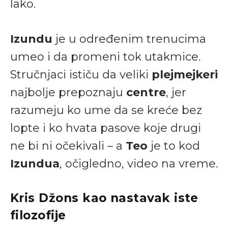
lako.
Izundu
je u određenim trenucima
umeo i da promeni tok utakmice.
Stručnjaci ističu da veliki
plejmejkeri
najbolje prepoznaju
centre
, jer
razumeju ko ume da se kreće bez
lopte i ko hvata pasove koje drugi
ne bi ni očekivali – a
Teo
je to kod
Izundua
, očigledno, video na vreme.
Kris Džons kao nastavak iste
filozofije