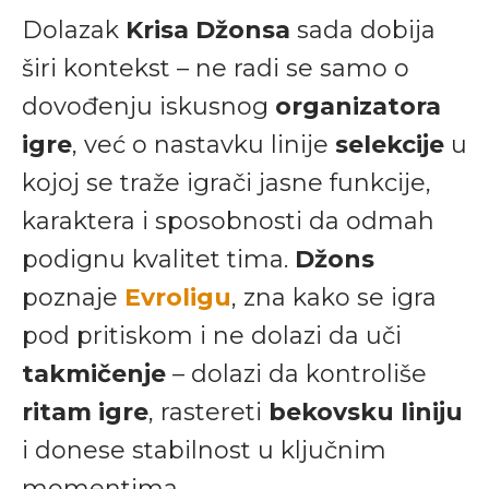
Dolazak
Krisa Džonsa
sada dobija
širi kontekst – ne radi se samo o
dovođenju iskusnog
organizatora
igre
, već o nastavku linije
selekcije
u
kojoj se traže igrači jasne funkcije,
karaktera i sposobnosti da odmah
podignu kvalitet tima.
Džons
poznaje
Evroligu
, zna kako se igra
pod pritiskom i ne dolazi da uči
takmičenje
– dolazi da kontroliše
ritam igre
, rastereti
bekovsku liniju
i donese stabilnost u ključnim
momentima.