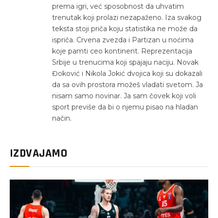
prema igri, već sposobnost da uhvatim
trenutak koji prolazi nezapaženo. Iza svakog
teksta stoji priča koju statistika ne može da
ispriča. Crvena zvezda i Partizan u noćima
koje pamti ceo kontinent. Reprezentacija
Srbije u trenucima koji spajaju naciju. Novak
Đoković i Nikola Jokić dvojica koji su dokazali
da sa ovih prostora možeš vladati svetom. Ja
nisam samo novinar. Ja sam čovek koji voli
sport previše da bi o njemu pisao na hladan
način.
IZDVAJAMO