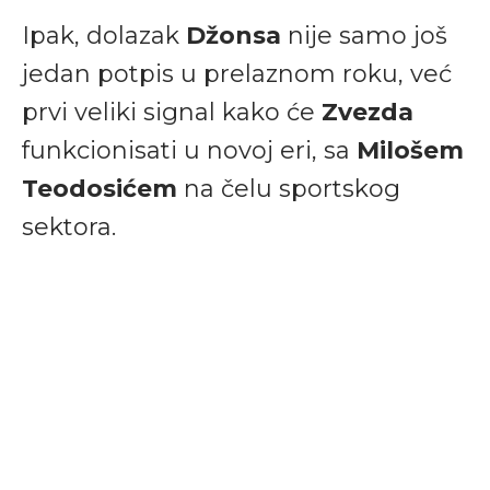
Ipak, dolazak
Džonsa
nije samo još
jedan potpis u prelaznom roku, već
prvi veliki signal kako će
Zvezda
funkcionisati u novoj eri, sa
Milošem
Teodosićem
na čelu sportskog
sektora.