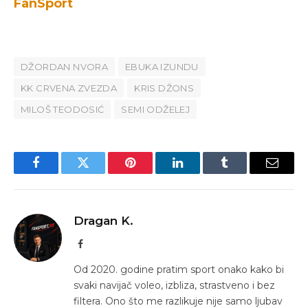
FanSport
DŽORDAN NVORA
EBUKA IZUNDU
KK CRVENA ZVEZDA
KRIS DŽONS
MILOŠ TEODOSIĆ
SEMI ODŽELEJ
Facebook
Twitter
Pinterest
LinkedIn
Tumblr
Email
Dragan K.
Facebook
Od 2020. godine pratim sport onako kako bi
svaki navijač voleo, izbliza, strastveno i bez
filtera. Ono što me razlikuje nije samo ljubav