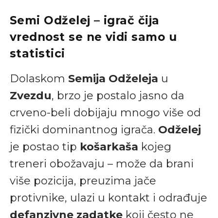
Semi Odželej – igrač čija
vrednost se ne vidi samo u
statistici
Dolaskom
Semija Odželeja
u
Zvezdu
, brzo je postalo jasno da
crveno-beli dobijaju mnogo više od
fizički dominantnog igrača.
Odželej
je postao tip
košarkaša
kojeg
treneri obožavaju – može da brani
više pozicija, preuzima jače
protivnike, ulazi u kontakt i odrađuje
defanzivne zadatke
koji često ne