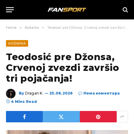
Home
»
Košarka
»
Teodosić pre Džonsa, Crvenoj zvezdi završio tri pojačanja!
KOŠARKA
Teodosić pre Džonsa,
Crvenoj zvezdi završio
tri pojačanja!
By
Dragan K.
25.06.2026
Нема коментара
4 Mins Read