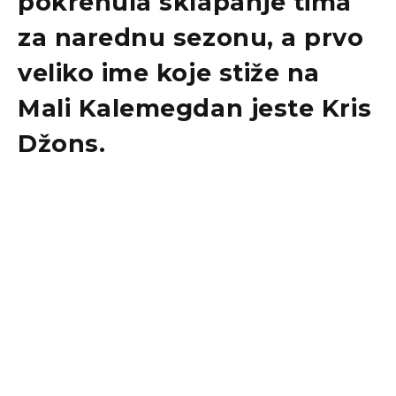
pokrenula sklapanje tima
za narednu sezonu, a prvo
veliko ime koje stiže na
Mali Kalemegdan
jeste
Kris
Džons
.