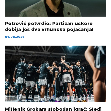
Petrović potvrdio: Partizan uskoro
dobija još dva vrhunska pojačanja!
07.08.2026
Miljenik Grobara slobodan igrač: Sledi