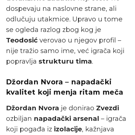
dospevaju na naslovne strane, ali
odlučuju utakmice. Upravo u tome
se ogleda razlog zbog kog je
Teodosić
verovao u njegov profil –
nije tražio samo ime, već igrača koji
popravlja
strukturu tima
.
Džordan Nvora – napadački
kvalitet koji menja ritam meča
Džordan Nvora
je donirao
Zvezdi
ozbiljan
napadački arsenal
– igrača
koji pogađa iz
izolacije
, kažnjava