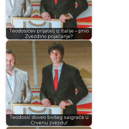
Teodosićev prijatelj iz Italije – prvo
Zvezdino pojačanje?
Teodosić doveo bivšeg saigrača u
Crvenu zvezdu!