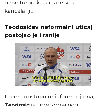
onog trenutka kada je seo u
kancelariju.
Teodosićev neformalni uticaj
postojao je i ranije
Prema dostupnim informacijama,
Teodosić
je i pre formalnog