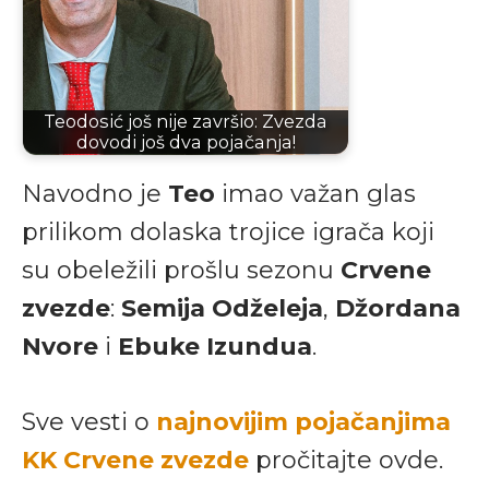
Teodosić još nije završio: Zvezda
dovodi još dva pojačanja!
Navodno je
Teo
imao važan glas
prilikom dolaska trojice igrača koji
su obeležili prošlu sezonu
Crvene
zvezde
:
Semija Odželeja
,
Džordana
Nvore
i
Ebuke Izundua
.
Sve vesti o
najnovijim pojačanjima
KK Crvene zvezde
pročitajte ovde.