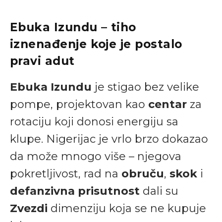
Ebuka Izundu – tiho
iznenađenje koje je postalo
pravi adut
Ebuka Izundu
je stigao bez velike
pompe, projektovan kao
centar
za
rotaciju koji donosi energiju sa
klupe. Nigerijac je vrlo brzo dokazao
da može mnogo više – njegova
pokretljivost, rad na
obruču
,
skok
i
defanzivna prisutnost
dali su
Zvezdi
dimenziju koja se ne kupuje