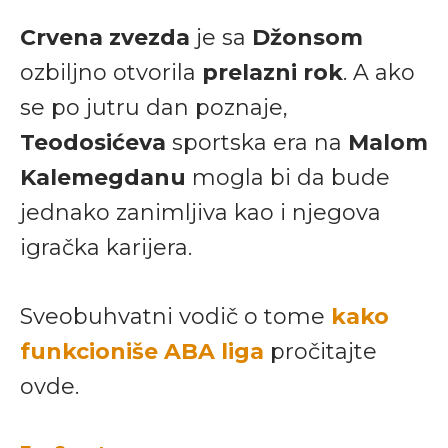
Crvena zvezda
je sa
Džonsom
ozbiljno otvorila
prelazni rok
. A ako
se po jutru dan poznaje,
Teodosićeva
sportska era na
Malom
Kalemegdanu
mogla bi da bude
jednako zanimljiva kao i njegova
igračka karijera.
Sveobuhvatni vodič o tome
kako
funkcioniše ABA liga
pročitajte
ovde.