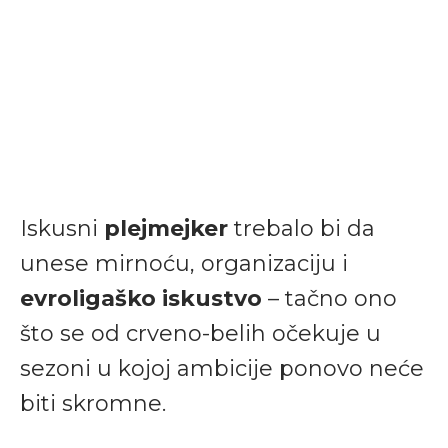
Iskusni
plejmejker
trebalo bi da
unese mirnoću, organizaciju i
evroligaško iskustvo
– tačno ono
što se od crveno-belih očekuje u
sezoni u kojoj ambicije ponovo neće
biti skromne.