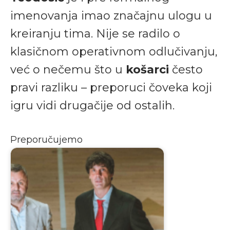
imenovanja imao značajnu ulogu u
kreiranju tima. Nije se radilo o
klasičnom operativnom odlučivanju,
već o nečemu što u
košarci
često
pravi razliku – preporuci čoveka koji
igru vidi drugačije od ostalih.
Preporučujemo