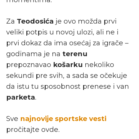
Za
Teodosića
je ovo možda prvi
veliki potpis u novoj ulozi, ali ne i
prvi dokaz da ima osećaj za igrače –
godinama je na
terenu
prepoznavao
košarku
nekoliko
sekundi pre svih, a sada se očekuje
da istu tu sposobnost prenese i van
parketa
.
Sve
najnovije sportske vesti
pročitajte ovde.