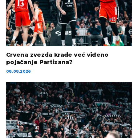
Crvena zvezda krade već viđeno
pojačanje Partizana?
08.08.2026