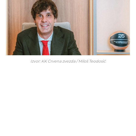
Izvor: KK Crvena zvezda / Miloš Teodosić