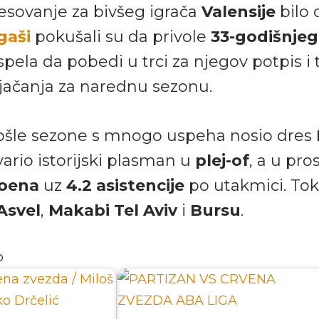
resovanje za bivšeg igrača
Valensije
bilo 
gaši
pokušali su da privole
33-godišnjeg
spela da pobedi u trci za njegov potpis i 
jačanja za narednu sezonu.
ošle sezone s mnogo uspeha nosio dres
vario istorijski plasman u
plej-of
, a u pro
poena
uz
4.2 asistencije
po utakmici. Tok
Asvel
,
Makabi Tel Aviv
i
Bursu
.
o