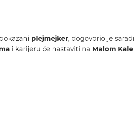
 dokazani
plejmejker
, dogovorio je sarad
ima
i karijeru će nastaviti na
Malom Kal