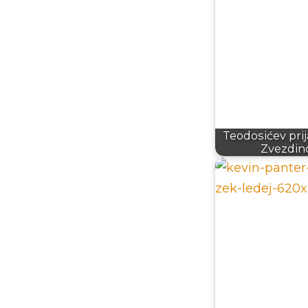
Teodosićev prijat
Zvezdin