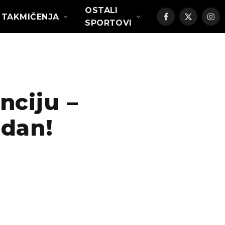
OSTALI
TAKMIČENJA
Facebook
X
Ins
SPORTOVI
(Twitter)
nciju –
gdan!