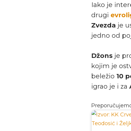
Iako je inte
drugi
evroli
Zvezda
je u
jedno od po
Džons
je pr
kojim je ost
beležio
10 
igrao je i za
Preporučujem