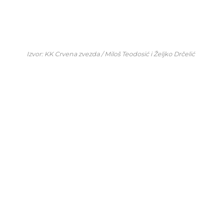
Izvor: KK Crvena zvezda / Miloš Teodosić i Željko Drčelić