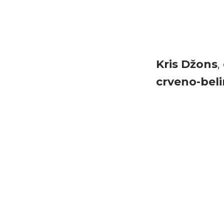
Kris Džons
,
crveno-bel