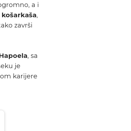
ogromno, a i
 košarkaša
,
tako završi
Hapoela
, sa
seku je
om karijere