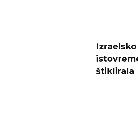
Izraelsk
istovrem
štikliral