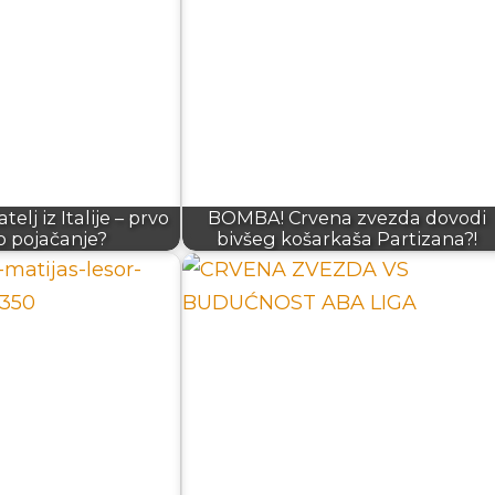
elj iz Italije – prvo
BOMBA! Crvena zvezda dovodi
o pojačanje?
bivšeg košarkaša Partizana?!