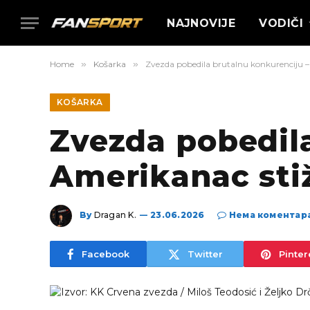
NAJNOVIJE
VODIČI
Home
»
Košarka
»
Zvezda pobedila brutalnu konkurenciju –
KOŠARKA
Zvezda pobedil
Amerikanac sti
By
Dragan K.
23.06.2026
Нема коментар
Facebook
Twitter
Pinter