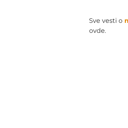
Sve vesti o
n
ovde.