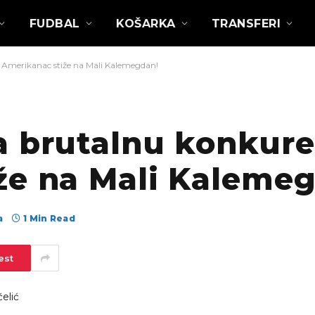
FUDBAL
KOŠARKA
TRANSFERI
 Amerikanac stiže na Mali Kalemegdan!
a brutalnu konkure
že na Mali Kaleme
а
1 Min Read
est