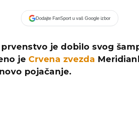
Dodajte FanSport u vaš Google izbor
o prvenstvo
je dobilo svog šamp
eno je
Crvena zvezda
Meridian
a novo
pojačanje
.