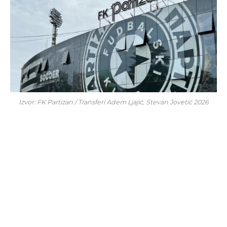
Izvor: FK Partizan / Transferi Adem Ljajić, Stevan Jovetić 2026