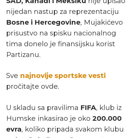
SAD, Kanadi i Meksiku
nije upisao
nijedan nastup za reprezentaciju
Bosne i Hercegovine
, Mujakićevo
prisustvo na spisku nacionalnog
tima donelo je finansijsku korist
Partizanu.
Sve
najnovije sportske vesti
pročitajte ovde.
U skladu sa pravilima
FIFA
, klub iz
Humske inkasirao je oko
200.000
evra
, koliko pripada svakom klubu