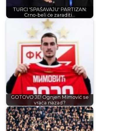
TURCI 'SPAŠAVAJU' PARTIZAN:
Crno-beli će zaraditi…
GOTOVO JE! Ognjen Mimović se
vraća nazad?