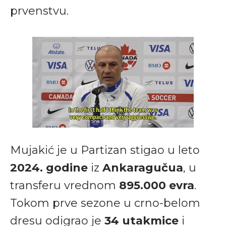
prvenstvu.
Mujakić je u Partizan stigao u leto
2024. godine
iz
Ankaragučua
, u
transferu vrednom
895.000 evra
.
Tokom prve sezone u crno-belom
dresu odigrao je
34 utakmice
i