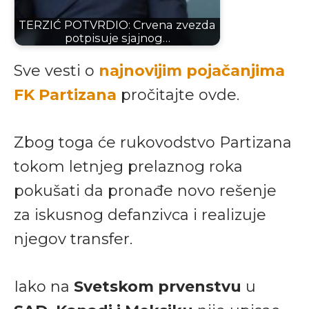
TERZIĆ POTVRDIO: Crvena zvezda
potpisuje sjajnog…
Sve vesti o
najnovijim pojačanjima
FK Partizana
pročitajte ovde.
Zbog toga će rukovodstvo Partizana
tokom letnjeg prelaznog roka
pokušati da pronađe novo rešenje
za iskusnog defanzivca i realizuje
njegov transfer.
Iako na
Svetskom prvenstvu
u