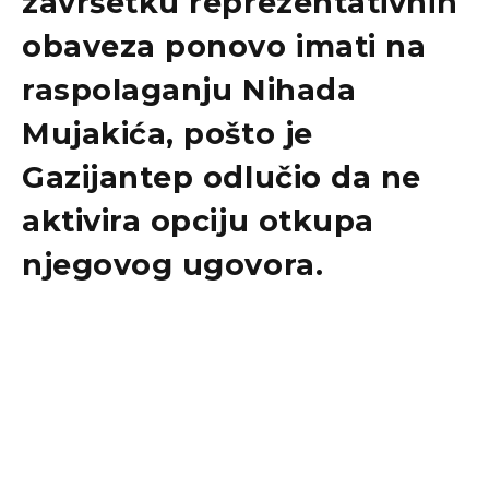
završetku reprezentativnih
obaveza ponovo imati na
raspolaganju
Nihada
Mujakića
, pošto je
Gazijantep
odlučio da ne
aktivira opciju otkupa
njegovog ugovora.