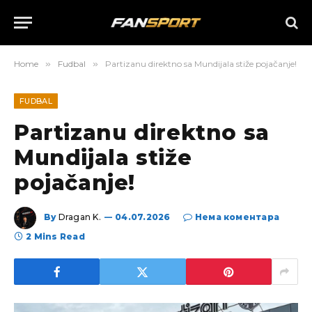
Home
»
Fudbal
»
Partizanu direktno sa Mundijala stiže pojačanje!
FUDBAL
Partizanu direktno sa
Mundijala stiže
pojačanje!
By
Dragan K.
04.07.2026
Нема коментара
2 Mins Read