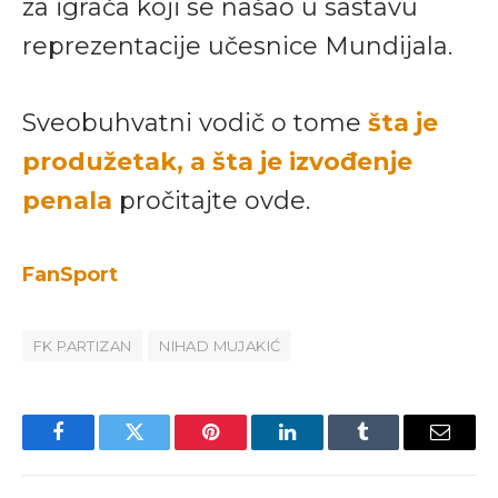
za igrača koji se našao u sastavu
reprezentacije učesnice Mundijala.
Sveobuhvatni vodič o tome
šta je
produžetak, a šta je izvođenje
penala
pročitajte ovde.
FanSport
FK PARTIZAN
NIHAD MUJAKIĆ
Facebook
Twitter
Pinterest
LinkedIn
Tumblr
Email