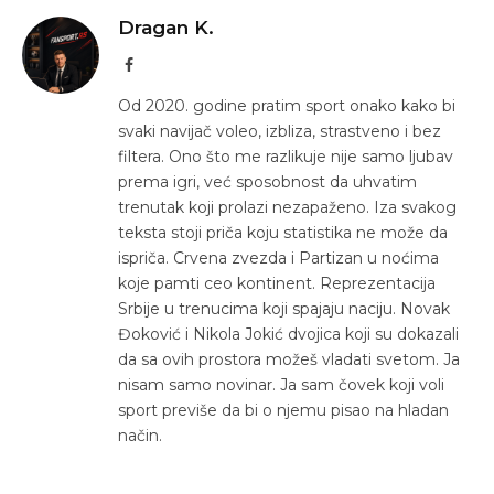
Dragan K.
Facebook
Od 2020. godine pratim sport onako kako bi
svaki navijač voleo, izbliza, strastveno i bez
filtera. Ono što me razlikuje nije samo ljubav
prema igri, već sposobnost da uhvatim
trenutak koji prolazi nezapaženo. Iza svakog
teksta stoji priča koju statistika ne može da
ispriča. Crvena zvezda i Partizan u noćima
koje pamti ceo kontinent. Reprezentacija
Srbije u trenucima koji spajaju naciju. Novak
Đoković i Nikola Jokić dvojica koji su dokazali
da sa ovih prostora možeš vladati svetom. Ja
nisam samo novinar. Ja sam čovek koji voli
sport previše da bi o njemu pisao na hladan
način.