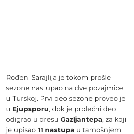
Rođeni Sarajlija je tokom prošle
sezone nastupao na dve pozajmice
u Turskoj. Prvi deo sezone proveo je
u
Ejupsporu
, dok je prolećni deo
odigrao u dresu
Gazijantepa
, za koji
je upisao
11 nastupa
u tamošnjem