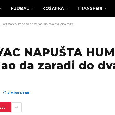
FUDBAL
KOŠARKA
TRANSFERI
izan bi mogao da zaradi do dva miliona evra?!
VAC NAPUŠTA HUM
ao da zaradi do dv
а
2 Mins Read
est