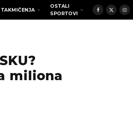
OSTALI
TAKMIČENJA
Facebook
X
Ins
SPORTOVI
(Twitter)
SKU?
a miliona