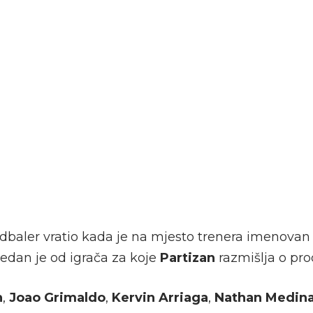
udbaler vratio kada je na mjesto trenera imenova
i jedan je od igrača za koje
Partizan
razmišlja o prod
h
,
Joao Grimaldo
,
Kervin Arriaga
,
Nathan Medin