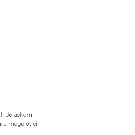
ali dolaskom
aru mogo otići