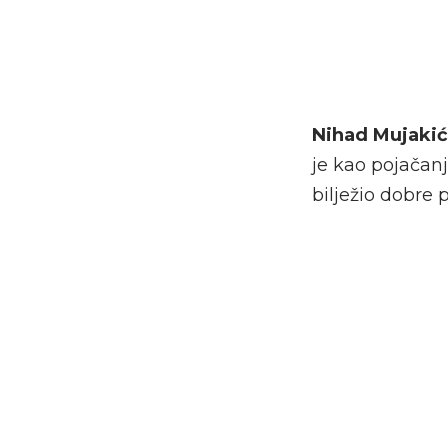
Nihad Mujakić
je kao pojačanj
bilježio dobre p