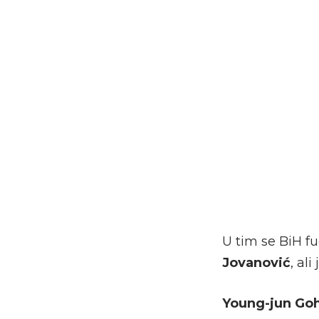
U tim se BiH f
Jovanović
, al
Young-jun Go