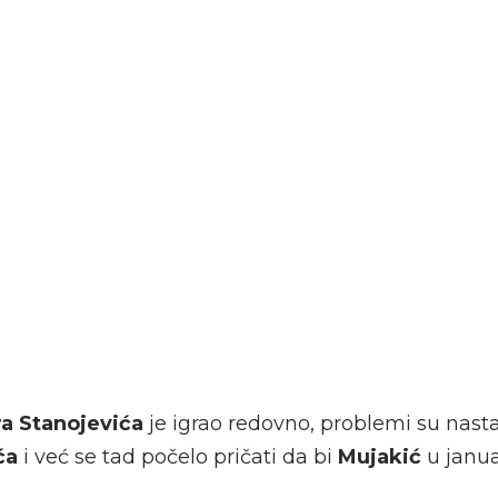
a Stanojevića
je igrao redovno, problemi su nast
ća
i već se tad počelo pričati da bi
Mujakić
u janu