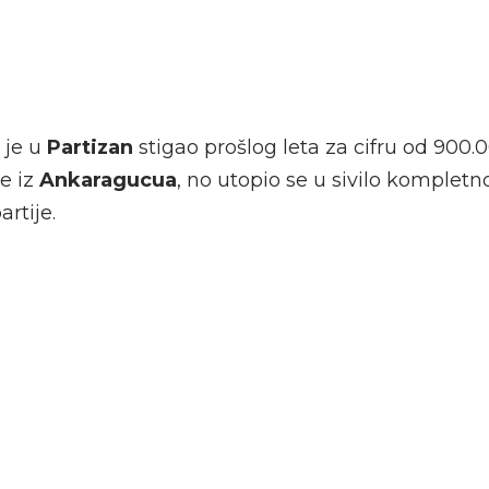
je u
Partizan
stigao prošlog leta za cifru od 900.
e iz
Ankaragucua
, no utopio se u sivilo kompletno
artije.