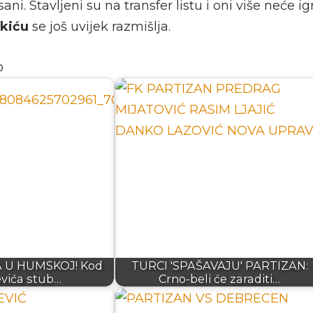
ani. Stavljeni su na transfer listu i oni više neće ig
kiću
se još uvijek razmišlja.
o
 U HUMSKOJ! Kod
TURCI 'SPAŠAVAJU' PARTIZAN:
evića stub…
Crno-beli će zaraditi…