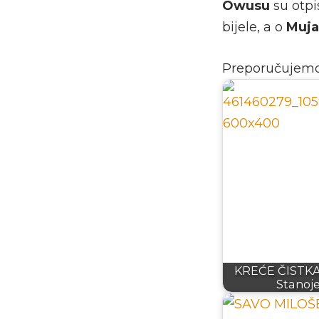
Owusu
su otpis
bijele, a o
Muja
Preporučujem
KREĆE ČISTKA
Stanoj