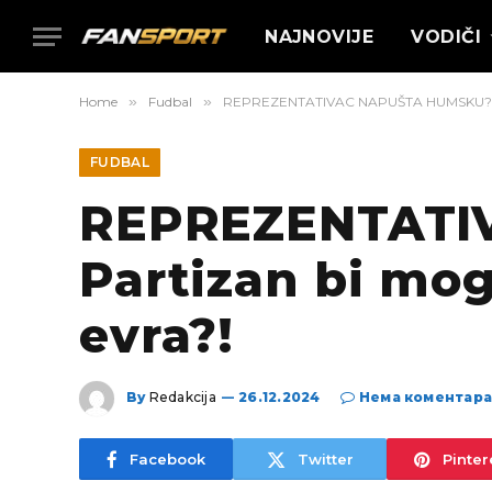
NAJNOVIJE
VODIČI
Home
»
Fudbal
»
REPREZENTATIVAC NAPUŠTA HUMSKU? Part
FUDBAL
REPREZENTATI
Partizan bi mog
evra?!
By
Redakcija
26.12.2024
Нема коментар
Facebook
Twitter
Pinter