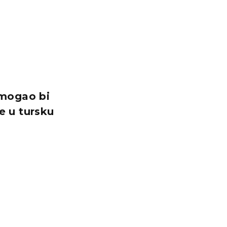
 mogao bi
se u tursku