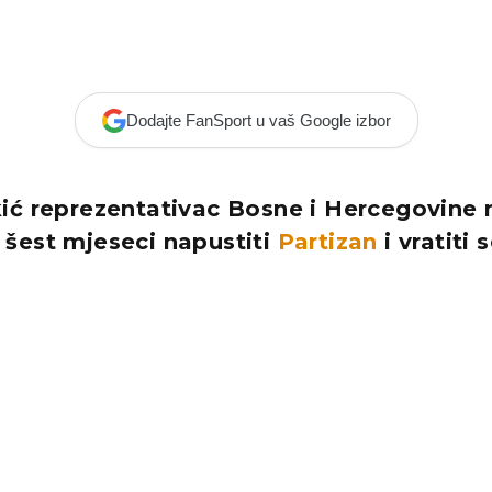
Dodajte FanSport u vaš Google izbor
ić reprezentativac Bosne i Hercegovine
šest mjeseci napustiti
Partizan
i vratiti 