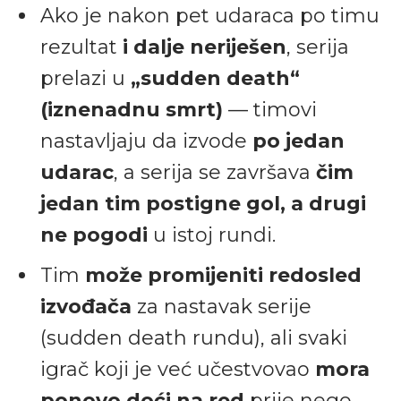
Ako je nakon pet udaraca po timu
rezultat
i dalje neriješen
, serija
prelazi u
„sudden death“
(iznenadnu smrt)
— timovi
nastavljaju da izvode
po jedan
udarac
, a serija se završava
čim
jedan tim postigne gol, a drugi
ne pogodi
u istoj rundi.
Tim
može promijeniti redosled
izvođača
za nastavak serije
(sudden death rundu), ali svaki
igrač koji je već učestvovao
mora
ponovo doći na red
prije nego