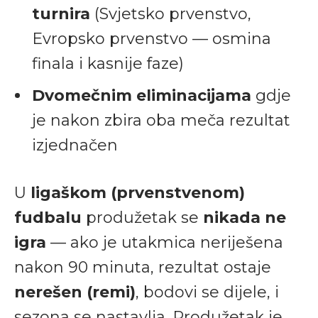
turnira
(Svjetsko prvenstvo,
Evropsko prvenstvo — osmina
finala i kasnije faze)
Dvomečnim eliminacijama
gdje
je nakon zbira oba meča rezultat
izjednačen
U
ligaškom (prvenstvenom)
fudbalu
produžetak se
nikada ne
igra
— ako je utakmica neriješena
nakon 90 minuta, rezultat ostaje
nerešen (remi)
, bodovi se dijele, i
sezona se nastavlja. Produžetak je