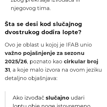
njegovog tima.
Šta se desi kod slučajnog
dvostrukog dodira lopte?
Ovo je oblast u kojoj je IFAB unio
važno pojašnjenje za sezonu
2025/26
, poznato kao
cirkular broj
31
, a koje malo izvora na ovom jeziku
detaljno objašnjava:
Ako izvođač
slučajno
udari
loptu obje noge istovremeno,