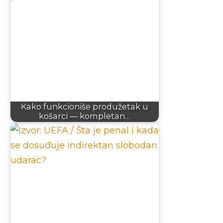
Kako funkcioniše produžetak u
košarci — kompletan…