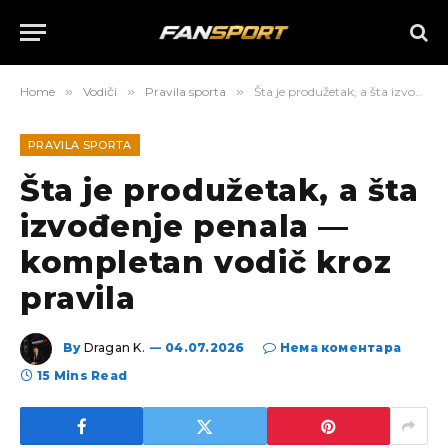
Home
»
Vodiči
»
Pravila sporta
»
Šta je produžetak, a šta izvođenje penala — kompletan vodič kroz pravila
PRAVILA SPORTA
Šta je produžetak, a šta
izvođenje penala —
kompletan vodič kroz
pravila
By
Dragan K.
04.07.2026
Нема коментара
15 Mins Read