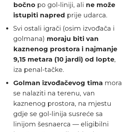
bočno
po gol-liniji, ali
ne može
istupiti napred
prije udarca.
Svi ostali igrači (osim izvođača i
golmana)
moraju biti van
kaznenog prostora i najmanje
9,15 metara (10 jardi) od lopte
,
iza penal-tačke.
Golman izvođačevog tima
mora
se nalaziti na terenu, van
kaznenog prostora, na mjestu
gdje se gol-linija susreće sa
linijom šesnaerca — eligibilni