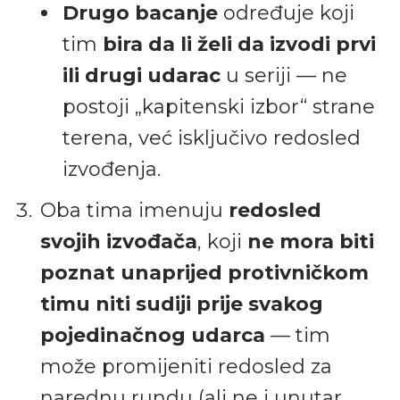
Drugo bacanje
određuje koji
tim
bira da li želi da izvodi prvi
ili drugi udarac
u seriji — ne
postoji „kapitenski izbor“ strane
terena, već isključivo redosled
izvođenja.
Oba tima imenuju
redosled
svojih izvođača
, koji
ne mora biti
poznat unaprijed protivničkom
timu niti sudiji prije svakog
pojedinačnog udarca
— tim
može promijeniti redosled za
narednu rundu (ali ne i unutar