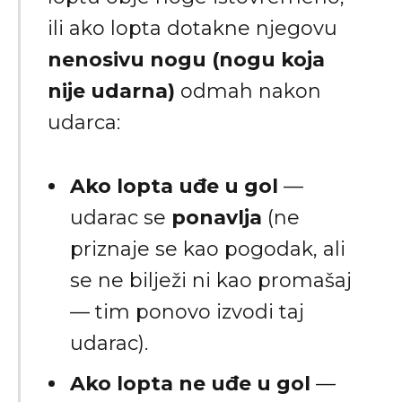
ili ako lopta dotakne njegovu
nenosivu nogu (nogu koja
nije udarna)
odmah nakon
udarca:
Ako lopta uđe u gol
—
udarac se
ponavlja
(ne
priznaje se kao pogodak, ali
se ne bilježi ni kao promašaj
— tim ponovo izvodi taj
udarac).
Ako lopta ne uđe u gol
—