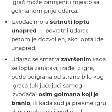
igrač može zamijeniti mjesto sa
golmanom prije udarca.
Izvođač mora
šutnuti loptu
unapred
— povratni udarac
petom je dozvoljen, ako lopta ide
unapred.
Udarac se smatra
završenim
kada
se lopta zaustavi, izađe iz igre,
bude odigrana od strane bilo kog
igrača (uključujući samog
izvođača)
osim golmana koji je
branio
, ili kada sudija prekine igru
zbog prekršaja izvođača ili