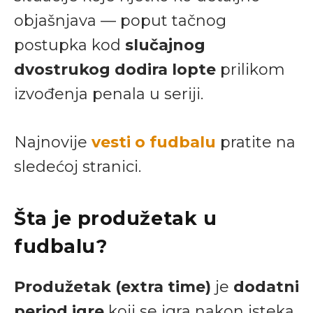
objašnjava — poput tačnog
postupka kod
slučajnog
dvostrukog dodira lopte
prilikom
izvođenja penala u seriji.
Najnovije
vesti o fudbalu
pratite na
sledećoj stranici.
Šta je produžetak u
fudbalu?
Produžetak (extra time)
je
dodatni
period igre
koji se igra nakon isteka