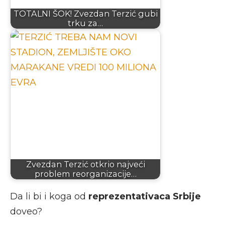
TOTALNI ŠOK! Zvezdan Terzić gubi
trku za…
Zvezdan Terzić otkrio najveći
problem reorganizacije…
Da li bi i koga od
reprezentativaca Srbije
doveo?