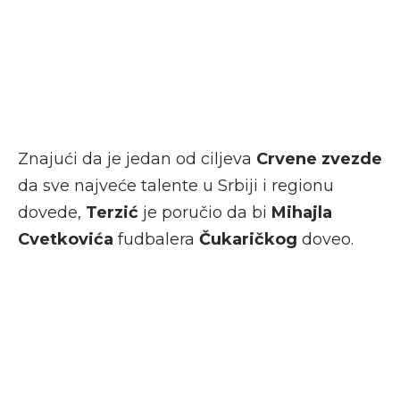
Znajući da je jedan od ciljeva
Crvene zvezde
da sve najveće talente u Srbiji i regionu
dovede,
Terzić
je poručio da bi
Mihajla
Cvetkovića
fudbalera
Čukaričkog
doveo.