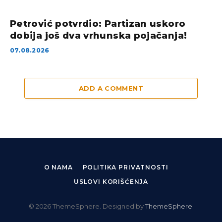
Petrović potvrdio: Partizan uskoro
dobija još dva vrhunska pojačanja!
07.08.2026
ADD A COMMENT
O NAMA
POLITIKA PRIVATNOSTI
USLOVI KORIŠĆENJA
© 2026 ThemeSphere. Designed by
ThemeSphere
.