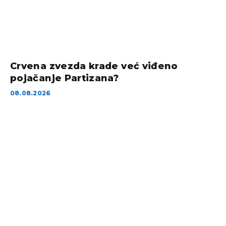
Crvena zvezda krade već viđeno
pojačanje Partizana?
08.08.2026