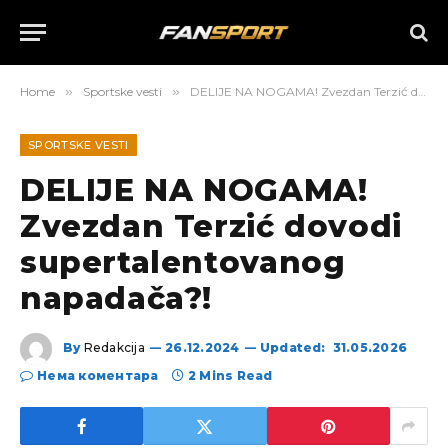
Home
»
Sportske vesti
»
DELIJE NA NOGAMA! Zvezdan Terzić dovodi supertalentovanog napadača?!
SPORTSKE VESTI
DELIJE NA NOGAMA!
Zvezdan Terzić dovodi
supertalentovanog
napadača?!
By
Redakcija
26.12.2024
Updated:
31.05.2026
Нема коментара
2 Mins Read