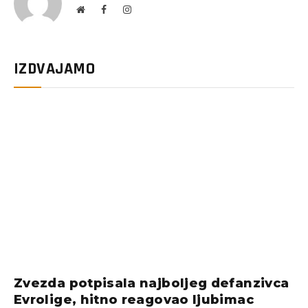
Website
Facebook
Instagram
IZDVAJAMO
Zvezda potpisala najboljeg defanzivca
Evrolige, hitno reagovao ljubimac