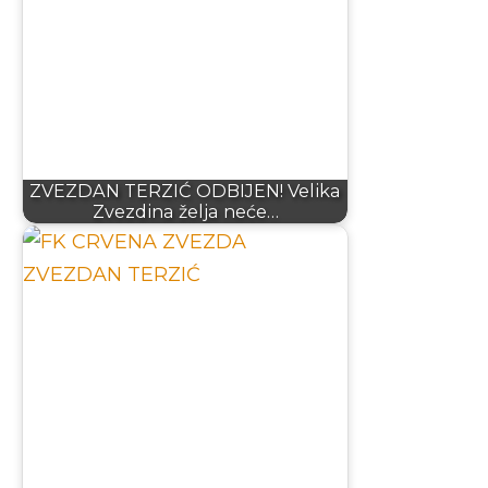
ZVEZDAN TERZIĆ ODBIJEN! Velika
Zvezdina želja neće…