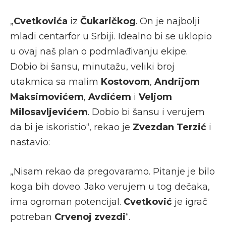
„
Cvetkovića
iz
Čukaričkog
. On je najbolji
mladi centarfor u Srbiji. Idealno bi se uklopio
u ovaj naš plan o podmlađivanju ekipe.
Dobio bi šansu, minutažu, veliki broj
utakmica sa malim
Kostovom
,
Andrijom
Maksimovićem
,
Avdićem
i
Veljom
Milosavljevićem
. Dobio bi šansu i verujem
da bi je iskoristio“, rekao je
Zvezdan Terzić
i
nastavio:
„Nisam rekao da pregovaramo. Pitanje je bilo
koga bih doveo. Jako verujem u tog dečaka,
ima ogroman potencijal.
Cvetković
je igrač
potreban
Crvenoj zvezdi
“.