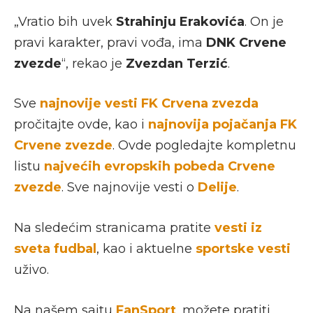
„Vratio bih uvek
Strahinju Erakovića
. On je
pravi karakter, pravi vođa, ima
DNK Crvene
zvezde
“, rekao je
Zvezdan Terzić
.
Sve
najnovije vesti FK Crvena zvezda
pročitajte ovde, kao i
najnovija pojačanja FK
Crvene zvezde
. Ovde pogledajte kompletnu
listu
najvećih evropskih pobeda Crvene
zvezde
. Sve najnovije vesti o
Delije
.
Na sledećim stranicama pratite
vesti iz
sveta fudbal
, kao i aktuelne
sportske vesti
uživo.
Na našem sajtu
FanSport
, možete pratiti