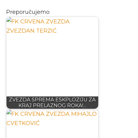
Preporučujemo
ZVEZDA SPREMA ESKPLOZIJU ZA
KRAJ PRELAZNOG ROKA!…