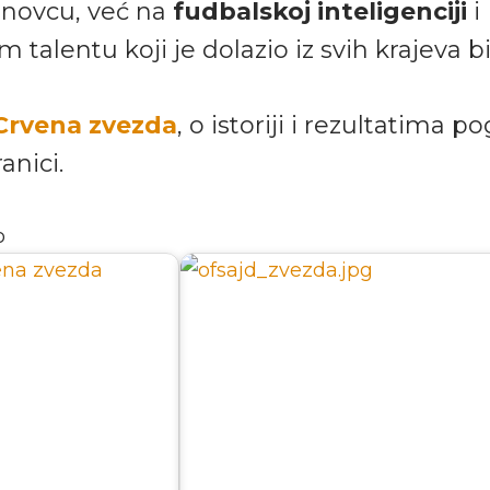
 novcu, već na
fudbalskoj inteligenciji
i
talentu koji je dolazio iz svih krajeva b
 Crvena zvezda
, o istoriji i rezultatima p
anici.
o