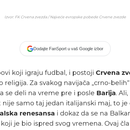
Izvor: FK Crvena zvezda / Najveće evropske pobede Crvene zvezde
Dodajte FanSport u vaš Google izbor
vi koji igraju fudbal, i postoji
Crvena zv
o religija. Za svakog navijača „crno-belih“ 
ija se deli na vreme pre i posle
Barija
. Ali
 nije samo taj jedan italijanski maj, to j
alska renesansa
i dokaz da se na Balk
 koji je bio ispred svog vremena. Ovaj čl