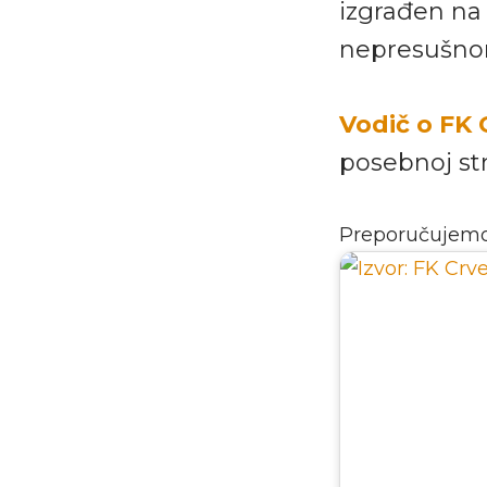
izgrađen na
nepresušnom 
Vodič o FK
posebnoj str
Preporučujem