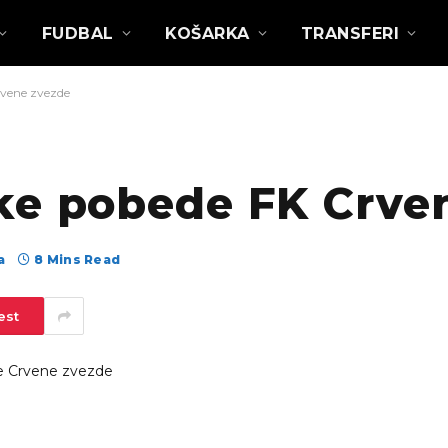
FUDBAL
KOŠARKA
TRANSFERI
rvene zvezde
ke pobede FK Crve
а
8 Mins Read
est