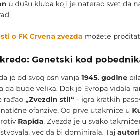
on
u dušu kluba koji je naterao svet da n
ad.
sti o FK Crvena zvezda
možete pročitat
i kredo: Genetski kod pobednik
da je od svog osnivanja
1945. godine
bil
 da bude velika. Dok je Evropa vidala ra
e rađao
„Zvezdin stil“
– igra kratkih paso
fanatične ofanzive. Od prve utakmice u
K
rotiv
Rapida
, Zvezda je u svako takmičen
stvovala, već da bi dominirala. Taj
autori