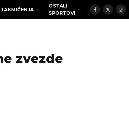
OSTALI
TAKMIČENJA
Facebook
X
Ins
SPORTOVI
(Twitter)
ne zvezde