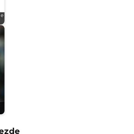
le
ć
vezde