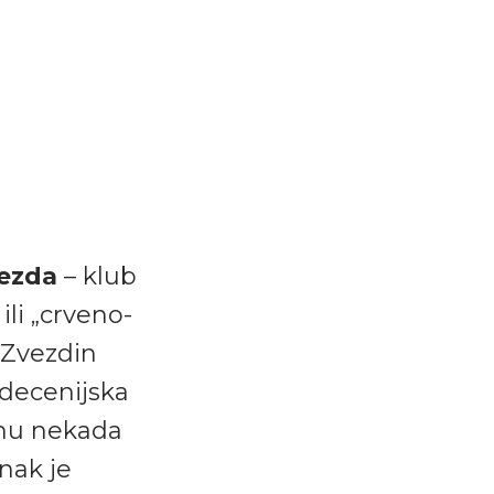
ezda
– klub
ili „crveno-
, Zvezdin
e decenijska
anu nekada
anak je