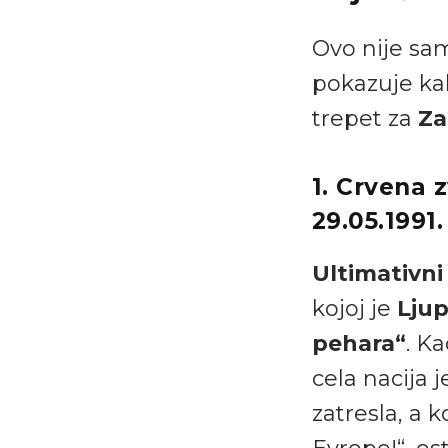
Ovo nije sam
pokazuje kak
trepet za
Za
1. Crvena z
29.05.1991.
Ultimativni
kojoj je
Ljup
pehara“
. K
cela nacija 
zatresla, a