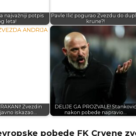
a najvažniji potpis
Pavle Ilić pogurao Zvezdu do dup
g leta!
krune?!
AKANI! Zvezdin
DELIJE GA PROZVALE! Stankovi
 javno iskazao…
nakon pobede napravio…
evropske pobede FK Crvene z