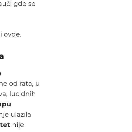
auči gde se
i ovde.
a
a
ne od rata, u
va, lucidnih
upu
je ulazila
tet
nije