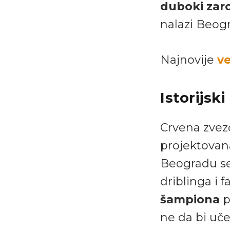
duboki zar
nalazi Beogr
Najnovije
ve
Istorijsk
Crvena zvez
projektovana
Beogradu s
driblinga i 
šampiona
p
ne da bi uče