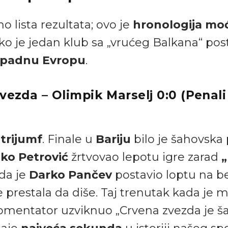
o lista rezultata; ovo je
hronologija moć
o je jedan klub sa „vrućeg Balkana“ post
padnu Evropu
.
vezda – Olimpik Marselj 0:0 (Penali 
 trijumf
. Finale u
Bariju
bilo je šahovska 
ko Petrović
žrtvovao lepotu igre zarad
ada je
Darko Pančev
postavio loptu na be
je prestala da diše. Taj trenutak kada je 
 komentator uzviknuo „Crvena zvezda je 