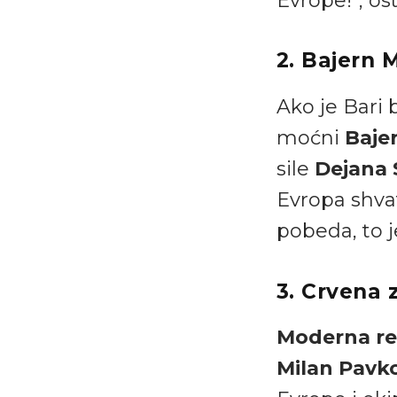
Evrope!“, os
2. Bajern 
Ako je Bari 
moćni
Baje
sile
Dejana 
Evropa shvati
pobeda, to j
3. Crvena z
Moderna r
Milan Pavk