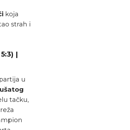
i
koja
ao strah i
5:3) |
partija u
„ušatog
lu tačku,
mreža
šampion