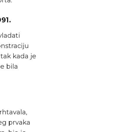
rta.
91.
vladati
straciju
utak kada je
e bila
rhtavala,
ćeg prvaka