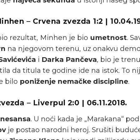
taje
najveća sekunda
u istoriji našeg spo
Minhen – Crvena zvezda 1:2 | 10.04.19
bio rezultat, Minhen je bio
umetnost
. Sa
rn
na njegovom terenu, uz onakvu demon
Savićevića
i
Darka Pančeva
, bio je tren
la da titula te godine ide na istok. To nij
e bilo
poniženje nemačke discipline
.
vezda – Liverpul 2:0 | 06.11.2018.
enesansa
. U noći kada je „Marakana“ pod
ov
je postao narodni heroj. Srušiti budu