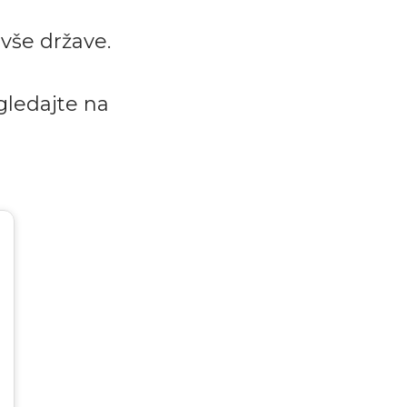
ivše države.
ogledajte na