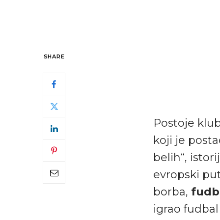
SHARE
Postoje klubo
koji je posta
belih“, istor
evropski put
borba,
fudb
igrao fudbal