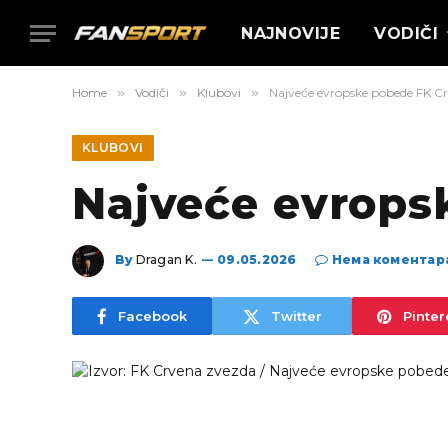
NAJNOVIJE
VODIČI
Home
»
Vodiči
»
Klubovi
»
Najveće evropske pobede FK C
KLUBOVI
Najveće evrops
By
Dragan K.
09.05.2026
Нема коментар
Facebook
Twitter
Pinter