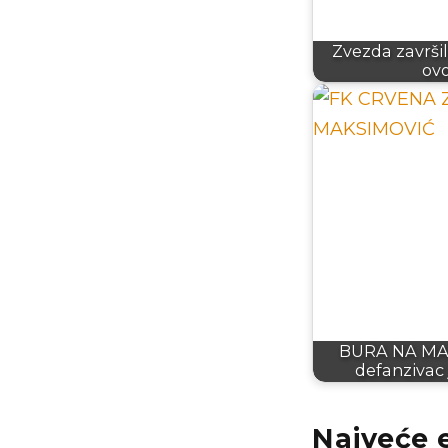
Zvezda završil
ovo
BURA NA MAR
defanzivac
Najveće 