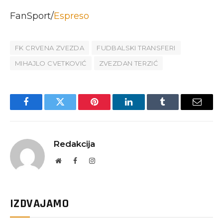
FanSport/
Espreso
FK CRVENA ZVEZDA
FUDBALSKI TRANSFERI
MIHAJLO CVETKOVIĆ
ZVEZDAN TERZIĆ
Facebook
Twitter
Pinterest
LinkedIn
Tumblr
Email
Redakcija
Website
Facebook
Instagram
IZDVAJAMO