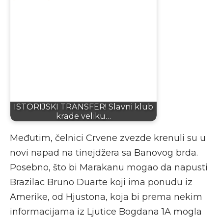
ISTORIJSKI TRANSFER! Slavni klub
krade veliku…
Međutim, čelnici Crvene zvezde krenuli su u
novi napad na tinejdžera sa Banovog brda.
Posebno, što bi Marakanu mogao da napusti
Brazilac Bruno Duarte koji ima ponudu iz
Amerike, od Hjustona, koja bi prema nekim
informacijama iz Ljutice Bogdana 1A mogla