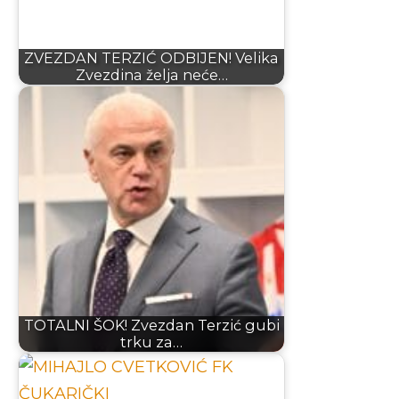
ZVEZDAN TERZIĆ ODBIJEN! Velika
Zvezdina želja neće…
TOTALNI ŠOK! Zvezdan Terzić gubi
trku za…