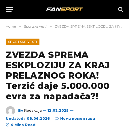
Home
»
Sportske vesti
»
ZVEZDA SPREMA ESKPLOZIJU ZA KRAJ PRELAZNOG ROKA! Terzić daje 5.000.000 evra za napadača?!
SPORTSKE VESTI
ZVEZDA SPREMA
ESKPLOZIJU ZA KRAJ
PRELAZNOG ROKA!
Terzić daje 5.000.000
evra za napadača?!
By
Redakcija
12.02.2025
Updated:
08.06.2026
Нема коментара
4 Mins Read