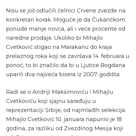
Nisu se još odlučili čelnici Crvene zvezde na
konkretan korak. Moguće je da Čukaričkom
ponude manje novca, ali i veće procente od
naredne prodaje. Ukoliko bi Mihajlo
Cvetković stigao na Marakanu do kraja
prelaznog roka koji se završava 14. februara u
ponoć, to bi značilo da bi u Ljutice Bogdana
uparili dva najveća bisera iz 2007. godišta.
Radi se o Andriji Maksimoviću i Mihajlu
Cvetkoviću koji sjajnu sarađuju u
reprezentaciji Srbije, od najmlađih selekcija.
Mihajlo Cvetković 10. januara napunio je 18
godina, za razliku od Zvezdinog Mesija koji