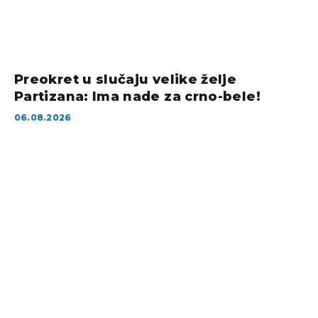
Preokret u slučaju velike želje
Partizana: Ima nade za crno-bele!
06.08.2026