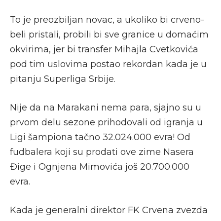
To je preozbiljan novac, a ukoliko bi crveno-
beli pristali, probili bi sve granice u domaćim
okvirima, jer bi transfer Mihajla Cvetkovića
pod tim uslovima postao rekordan kada je u
pitanju Superliga Srbije.
Nije da na Marakani nema para, sjajno su u
prvom delu sezone prihodovali od igranja u
Ligi šampiona tačno 32.024.000 evra! Od
fudbalera koji su prodati ove zime Nasera
Đige i Ognjena Mimovića još 20.700.000
evra.
Kada je generalni direktor FK Crvena zvezda