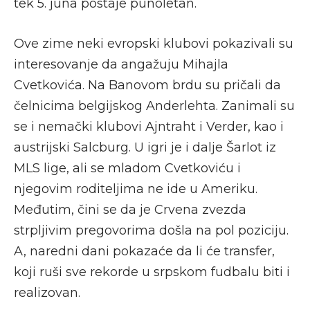
tek 5. juna postaje punoletan.
Ove zime neki evropski klubovi pokazivali su
interesovanje da angažuju Mihajla
Cvetkovića. Na Banovom brdu su pričali da
čelnicima belgijskog Anderlehta. Zanimali su
se i nemački klubovi Ajntraht i Verder, kao i
austrijski Salcburg. U igri je i dalje Šarlot iz
MLS lige, ali se mladom Cvetkoviću i
njegovim roditeljima ne ide u Ameriku.
Međutim, čini se da je Crvena zvezda
strpljivim pregovorima došla na pol poziciju.
A, naredni dani pokazaće da li će transfer,
koji ruši sve rekorde u srpskom fudbalu biti i
realizovan.