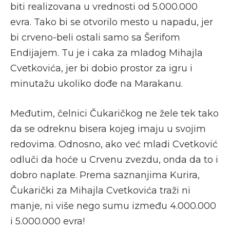
biti realizovana u vrednosti od 5.000.000
evra. Tako bi se otvorilo mesto u napadu, jer
bi crveno-beli ostali samo sa Šerifom
Endijajem. Tu je i caka za mladog Mihajla
Cvetkovića, jer bi dobio prostor za igru i
minutažu ukoliko dođe na Marakanu.
Međutim, čelnici Čukaričkog ne žele tek tako
da se odreknu bisera kojeg imaju u svojim
redovima. Odnosno, ako već mladi Cvetković
odluči da hoće u Crvenu zvezdu, onda da to i
dobro naplate. Prema saznanjima Kurira,
Čukarički za Mihajla Cvetkovića traži ni
manje, ni više nego sumu između 4.000.000
i 5.000.000 evra!