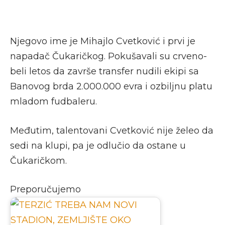
Njegovo ime je Mihajlo Cvetković i prvi je
napadač Čukaričkog. Pokušavali su crveno-
beli letos da završe transfer nudili ekipi sa
Banovog brda 2.000.000 evra i ozbiljnu platu
mladom fudbaleru.
Međutim, talentovani Cvetković nije želeo da
sedi na klupi, pa je odlučio da ostane u
Čukaričkom.
Preporučujemo