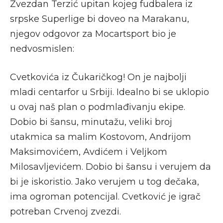
Zvezdan Terzić upitan kojeg fudbalera iz
srpske Superlige bi doveo na Marakanu,
njegov odgovor za Mocartsport bio je
nedvosmislen:
Cvetkovića iz Čukaričkog! On je najbolji
mladi centarfor u Srbiji. Idealno bi se uklopio
u ovaj naš plan o podmlađivanju ekipe.
Dobio bi šansu, minutažu, veliki broj
utakmica sa malim Kostovom, Andrijom
Maksimovićem, Avdićem i Veljkom
Milosavljevićem. Dobio bi šansu i verujem da
bi je iskoristio. Jako verujem u tog dečaka,
ima ogroman potencijal. Cvetković je igrač
potreban Crvenoj zvezdi.