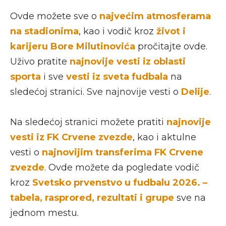
Ovde možete sve o
najvećim atmosferama
na stadionima
, kao i vodič kroz
život i
karijeru Bore Milutinovića
pročitajte ovde.
Uživo pratite
najnovije vesti iz oblasti
sporta
i sve
vesti iz sveta fudbala
na
sledećoj stranici. Sve najnovije vesti o
Delije
.
Na sledećoj stranici možete pratiti
najnovije
vesti iz FK Crvene zvezde
, kao i aktulne
vesti o
najnovijim transferima FK Crvene
zvezde
. Ovde možete da pogledate vodič
kroz
Svetsko prvenstvo u fudbalu 2026. –
tabela, rasprored, rezultati i grupe
sve na
jednom mestu.