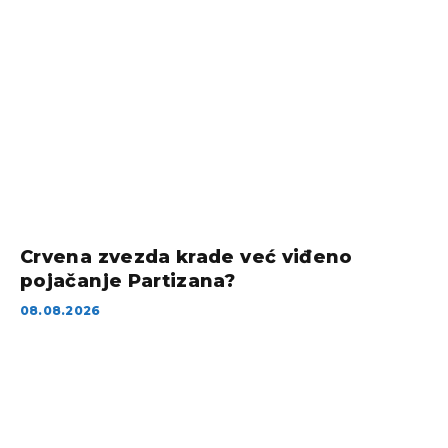
Crvena zvezda krade već viđeno
pojačanje Partizana?
08.08.2026