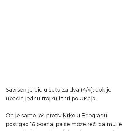
Savršen je bio u šutu za dva (4/4), dok je
ubacio jednu trojku iz tri pokušaja.
On je samo još protiv Krke u Beogradu
postigao 16 poena, pa se može reći da mu je