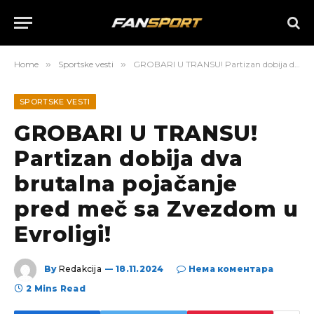
Home
»
Sportske vesti
»
GROBARI U TRANSU! Partizan dobija dva brutalna pojačanje pred meč sa Zvezdom u Evroligi!
SPORTSKE VESTI
GROBARI U TRANSU!
Partizan dobija dva
brutalna pojačanje
pred meč sa Zvezdom u
Evroligi!
By
Redakcija
18.11.2024
Нема коментара
2 Mins Read