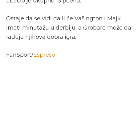
ubacio je ukupno 15 poena.
Ostaje da se vidi da li će Vašington i Majk
imati minutažu u derbiju, a Grobare može da
raduje njihova dobra igra.
FanSport/
Espreso