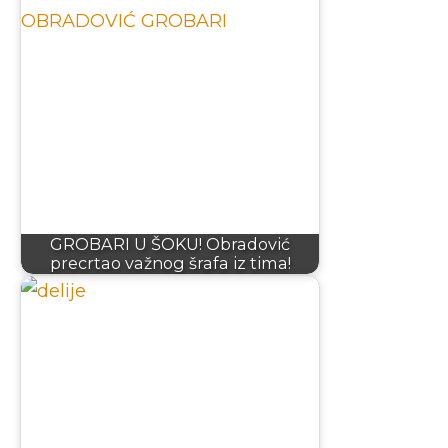
GROBARI U ŠOKU! Obradović
precrtao važnog šrafa iz tima!