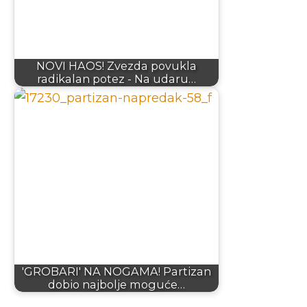
NOVI HAOS! Zvezda povukla
radikalan potez - Na udaru…
'GROBARI' NA NOGAMA! Partizan
dobio najbolje moguće…