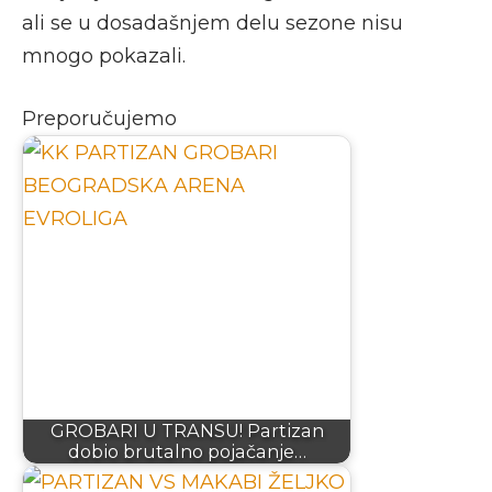
ali se u dosadašnjem delu sezone nisu
mnogo pokazali.
Preporučujemo
GROBARI U TRANSU! Partizan
dobio brutalno pojačanje…