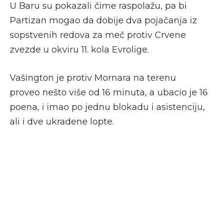
U Baru su pokazali čime raspolažu, pa bi
Partizan mogao da dobije dva pojačanja iz
sopstvenih redova za meč protiv Crvene
zvezde u okviru 11. kola Evrolige.
Vašington je protiv Mornara na terenu
proveo nešto više od 16 minuta, a ubacio je 16
poena, i imao po jednu blokadu i asistenciju,
ali i dve ukradene lopte.