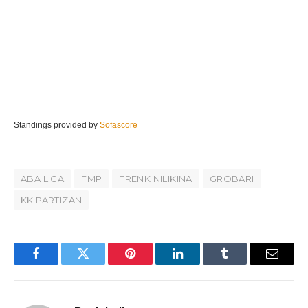
Standings provided by
Sofascore
ABA LIGA
FMP
FRENK NILIKINA
GROBARI
KK PARTIZAN
Facebook
Twitter
Pinterest
LinkedIn
Tumblr
Email