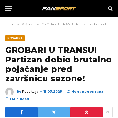
Home
»
Košarka
»
GROBARI U TRANSU! Partizan dobio brutalno pojačanje pred završnicu sezone!
KOŠARKA
GROBARI U TRANSU!
Partizan dobio brutalno
pojačanje pred
završnicu sezone!
By
Redakcija
11.03.2025
Нема коментара
1 Min Read