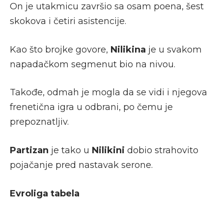
On je utakmicu završio sa osam poena, šest
skokova i četiri asistencije.
Kao što brojke govore,
Nilikina
je u svakom
napadačkom segmenut bio na nivou.
Takođe, odmah je mogla da se vidi i njegova
frenetična igra u odbrani, po čemu je
prepoznatljiv.
Partizan
je tako u
Nilikini
dobio strahovito
pojačanje pred nastavak serone.
Evroliga tabela