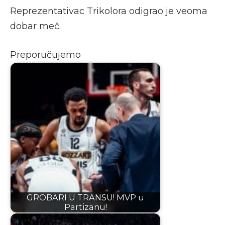
Reprezentativac Trikolora odigrao je veoma
dobar meč.
Preporučujemo
GROBARI U TRANSU! MVP u
Partizanu!