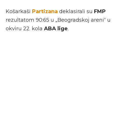
Košarkaši
Partizana
deklasirali su
FMP
rezultatom 90:65 u „Beogradskoj areni“ u
okviru 22. kola
ABA lige
.