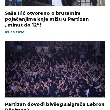
Saša Ilić otvoreno o brutalnim
pojačanjima koja stižu u Partizan
„minut do 12“!
05.08.2026
Partizan dovodi bivšeg saigrača Lebron