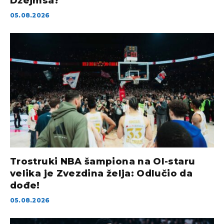
Džejmsa?
05.08.2026
Trostruki NBA šampiona na Ol-staru
velika je Zvezdina želja: Odlučio da
dođe!
05.08.2026