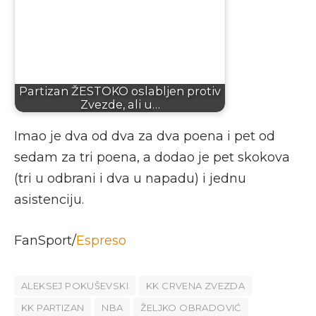
Partizan ŽESTOKO oslabljen protiv
Zvezde, ali u…
Imao je dva od dva za dva poena i pet od
sedam za tri poena, a dodao je pet skokova
(tri u odbrani i dva u napadu) i jednu
asistenciju.
FanSport/
Espreso
ALEKSEJ POKUŠEVSKI
KK CRVENA ZVEZDA
KK PARTIZAN
NBA
ŽELJKO OBRADOVIĆ