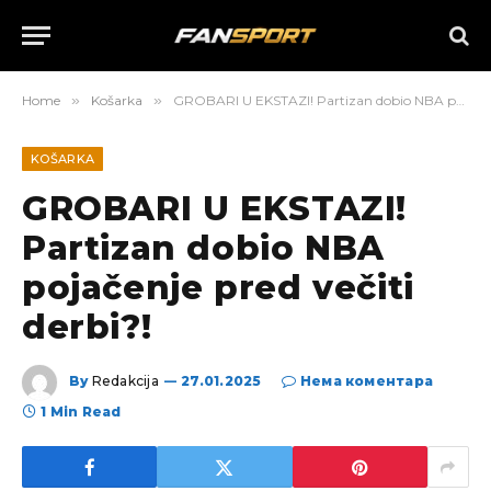
Home
»
Košarka
»
GROBARI U EKSTAZI! Partizan dobio NBA pojačenje pred večiti derbi?!
KOŠARKA
GROBARI U EKSTAZI!
Partizan dobio NBA
pojačenje pred večiti
derbi?!
By
Redakcija
27.01.2025
Нема коментара
1 Min Read