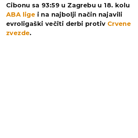
Cibonu sa 93:59 u Zagrebu u 18. kolu
ABA lige
i na najbolji način najavili
evroligaški večiti derbi protiv
Crvene
zvezde
.