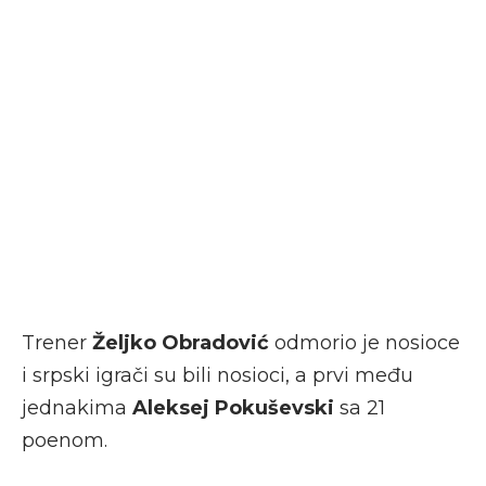
Trener
Željko Obradović
odmorio je nosioce
i srpski igrači su bili nosioci, a prvi među
jednakima
Aleksej Pokuševski
sa 21
poenom.