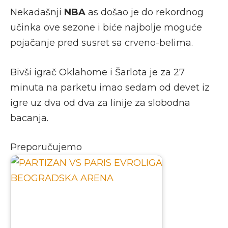
Nekadašnji
NBA
as došao je do rekordnog
učinka ove sezone i biće najbolje moguće
pojačanje pred susret sa crveno-belima.
Bivši igrač Oklahome i Šarlota je za 27
minuta na parketu imao sedam od devet iz
igre uz dva od dva za linije za slobodna
bacanja.
Preporučujemo