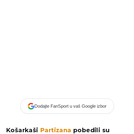
Dodajte FanSport u vaš Google izbor
Košarkaši
Partizana
pobedili su