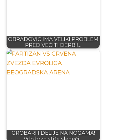
OBRADOVIĆ IMA VELIKI PROBLEM
PRED VEČITI DERBI!…
GROBARI I DELIJE NA NOGAMA!
Vrlo brzo stiže sledeći…