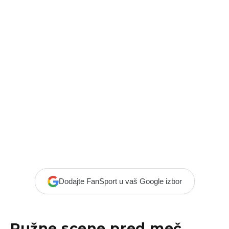
Dodajte FanSport u vaš Google izbor
Ružne scene pred meč