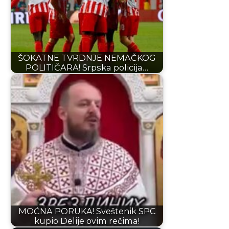
ŠOKATNE TVRDNJE NEMAČKOG
POLITIČARA! Srpska policija…
MOĆNA PORUKA! Sveštenik SPC
kupio Delije ovim rečima!