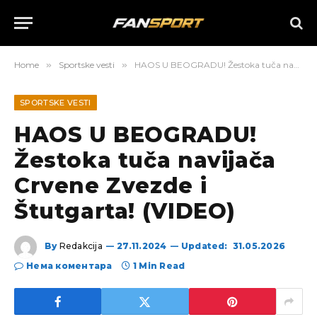
Home
»
Sportske vesti
»
HAOS U BEOGRADU! Žestoka tuča navijača Crvene Zvezde i Štutgarta! (VIDEO)
SPORTSKE VESTI
HAOS U BEOGRADU!
Žestoka tuča navijača
Crvene Zvezde i
Štutgarta! (VIDEO)
By
Redakcija
27.11.2024
Updated:
31.05.2026
Нема коментара
1 Min Read