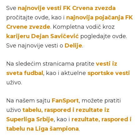
Sve
najnovije vesti FK Crvena zvezda
pročitajte ovde, kao i
najnovija pojačanja FK
Crvene zvezde
. Kompletna vodič kroz
karijeru Dejan Savičević
pogledajte ovde.
Sve najnovije vesti o
Delije
.
Na sledećim stranicama pratite
vesti iz
sveta fudbal
, kao i aktuelne
sportske vesti
uživo.
Na našem sajtu
FanSport
, možete pratiti
uživo
tabelu, raspored i rezultate iz
Superliga Srbije
, kao i
rezultate, raspored i
tabelu na Liga šampiona
.