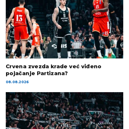
Crvena zvezda krade već viđeno
pojačanje Partizana?
08.08.2026