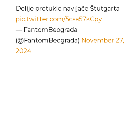
Delije pretukle navijače Štutgarta
pic.twitter.com/5csa57kCpy
— FantomBeograda
(@FantomBeograda)
November 27,
2024