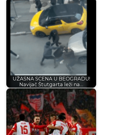
UŽASNA SCENA U BEOGRADU!
Navijač Štutgarta leži na…