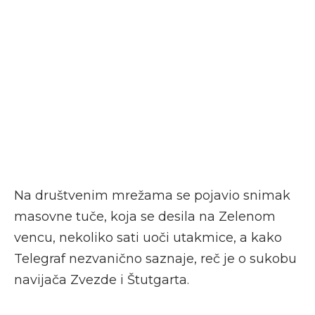
Na društvenim mrežama se pojavio snimak
masovne tuče, koja se desila na Zelenom
vencu, nekoliko sati uoči utakmice, a kako
Telegraf nezvanično saznaje, reč je o sukobu
navijača Zvezde i Štutgarta.