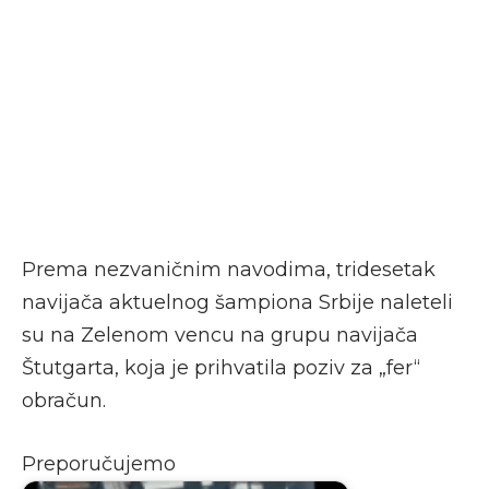
Prema nezvaničnim navodima, tridesetak
navijača aktuelnog šampiona Srbije naleteli
su na Zelenom vencu na grupu navijača
Štutgarta, koja je prihvatila poziv za „fer“
obračun.
Preporučujemo