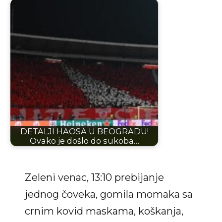
DETALJI HAOSA U BEOGRADU!
Ovako je došlo do sukoba…
Zeleni venac, 13:10 prebijanje
jednog čoveka, gomila momaka sa
crnim kovid maskama, koškanja,