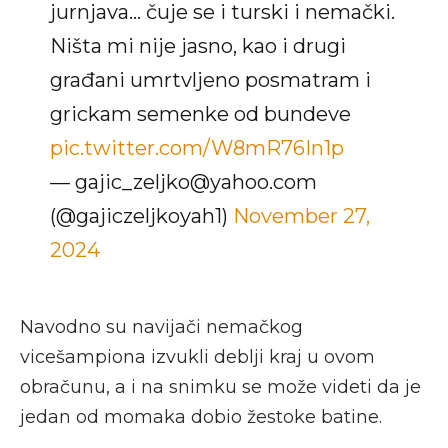
jurnjava… čuje se i turski i nemački.
Ništa mi nije jasno, kao i drugi
građani umrtvljeno posmatram i
grickam semenke od bundeve
pic.twitter.com/W8mR76In1p
— gajic_zeljko@yahoo.com
(@gajiczeljkoyah1)
November 27,
2024
Navodno su navijači nemačkog
vicešampiona izvukli deblji kraj u ovom
obračunu, a i na snimku se može videti da je
jedan od momaka dobio žestoke batine.