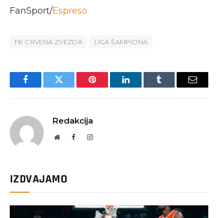
FanSport/
Espreso
FK CRVENA ZVEZDA
LIGA ŠAMPIONA
Facebook
Twitter
Pinterest
LinkedIn
Tumblr
Email
Redakcija
Website
Facebook
Instagram
IZDVAJAMO