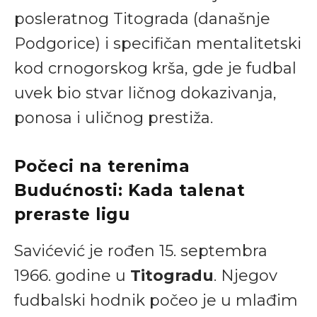
posleratnog Titograda (današnje
Podgorice) i specifičan mentalitetski
kod crnogorskog krša, gde je fudbal
uvek bio stvar ličnog dokazivanja,
ponosa i uličnog prestiža.
Počeci na terenima
Budućnosti: Kada talenat
preraste ligu
Savićević je rođen 15. septembra
1966. godine u
Titogradu
. Njegov
fudbalski hodnik počeo je u mlađim