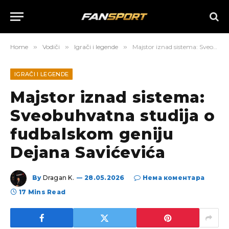
Home
»
Vodiči
»
Igrači i legende
»
Majstor iznad sistema: Sveobuhvatna studija o fudbalskom geniju Dejana Savićevića
IGRAČI I LEGENDE
Majstor iznad sistema:
Sveobuhvatna studija o
fudbalskom geniju
Dejana Savićevića
By
Dragan K.
28.05.2026
Нема коментара
17 Mins Read