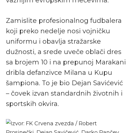
važnijim evropskim mečevima.
Zamislite profesionalnog fudbalera
koji preko nedelje nosi vojničku
uniformu i obavlja stražarske
dužnosti, a srede uveče oblači dres
sa brojem 10 i na prepunoj Marakani
dribla defanzivce Milana u Kupu
šampiona. To je bio Dejan Savićević
– čovek izvan standardnih životnih i
sportskih okvira.