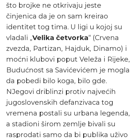
što brojke ne otkrivaju jeste
činjenica da je on sam kreirao
identitet tog tima. U ligi u kojoj su
vladali „
Velika četvorka
“ (Crvena
zvezda, Partizan, Hajduk, Dinamo) i
moćni klubovi poput Veleža i Rijeke,
Budućnost sa Savićevićem je mogla
da pobedi bilo koga, bilo gde.
NJegovi driblinzi protiv najvećih
jugoslovenskih defanzivaca tog
vremena postali su urbana legenda,
a stadioni širom zemlje bivali su
rasprodati samo da bi publika uživo