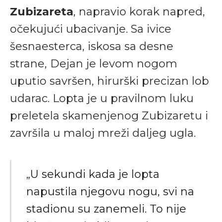
Zubizareta
, napravio korak napred,
očekujući ubacivanje. Sa ivice
šesnaesterca, iskosa sa desne
strane, Dejan je levom nogom
uputio savršen, hirurški precizan lob
udarac. Lopta je u pravilnom luku
preletela skamenjenog Zubizaretu i
završila u maloj mreži daljeg ugla.
„U sekundi kada je lopta
napustila njegovu nogu, svi na
stadionu su zanemeli. To nije