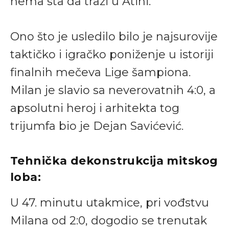
nema šta da traži u Atini.
Ono što je usledilo bilo je najsurovije
taktičko i igračko poniženje u istoriji
finalnih mečeva Lige šampiona.
Milan je slavio sa neverovatnih 4:0, a
apsolutni heroj i arhitekta tog
trijumfa bio je Dejan Savićević.
Tehnička dekonstrukcija mitskog
loba:
U 47. minutu utakmice, pri vođstvu
Milana od 2:0, dogodio se trenutak