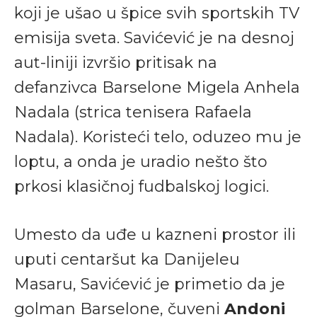
koji je ušao u špice svih sportskih TV
emisija sveta. Savićević je na desnoj
aut-liniji izvršio pritisak na
defanzivca Barselone Migela Anhela
Nadala (strica tenisera Rafaela
Nadala). Koristeći telo, oduzeo mu je
loptu, a onda je uradio nešto što
prkosi klasičnoj fudbalskoj logici.
Umesto da uđe u kazneni prostor ili
uputi centaršut ka Danijeleu
Masaru, Savićević je primetio da je
golman Barselone, čuveni
Andoni