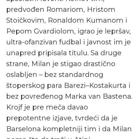
predvođen Romariom, Hristom
Stoičkovim, Ronaldom Kumanom i
Pepom Gvardiolom, igrao je lepršav,
ultra-ofanzivan fudbal i javnost im je
unapred pripisala titulu. Sa druge
strane, Milan je stigao drastično
oslabljen – bez standardnog
štoperskog para Barezi–Kostakurta i
bez povređenog Marka van Bastena.
Krojf je pre meča davao
prepotentne izjave, tvrdeći da je
Barselona kompletniji tim i da Milan