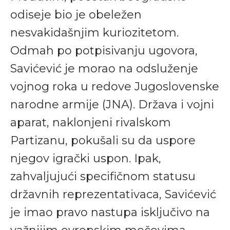
odiseje bio je obeležen
nesvakidašnjim kuriozitetom.
Odmah po potpisivanju ugovora,
Savićević je morao na odsluženje
vojnog roka u redove Jugoslovenske
narodne armije (JNA). Država i vojni
aparat, naklonjeni rivalskom
Partizanu, pokušali su da uspore
njegov igrački uspon. Ipak,
zahvaljujući specifičnom statusu
državnih reprezentativaca, Savićević
je imao pravo nastupa isključivo na