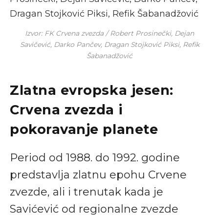
Izvor: FK Crvena zvezda / Robert Prosinečki, Dejan
Savičević, Darko Pančev, Dragan Stojković Piksi, Refik
Šabanadžović
Zlatna evropska jesen:
Crvena zvezda i
pokoravanje planete
Period od 1988. do 1992. godine
predstavlja zlatnu epohu Crvene
zvezde, ali i trenutak kada je
Savićević od regionalne zvezde