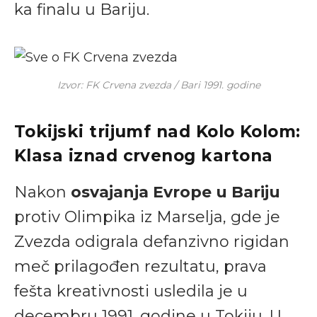
ka finalu u Bariju.
Izvor: FK Crvena zvezda / Bari 1991. godine
Tokijski trijumf nad Kolo Kolom:
Klasa iznad crvenog kartona
Nakon
osvajanja Evrope u Bariju
protiv Olimpika iz Marselja, gde je
Zvezda odigrala defanzivno rigidan
meč prilagođen rezultatu, prava
fešta kreativnosti usledila je u
decembru 1991. godine u Tokiju. U