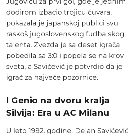
Jugoviću za prvi gol, gde je jednim
dodirom izbacio trojicu čuvara,
pokazala je japanskoj publici svu
raskoš jugoslovenskog fudbalskog
talenta. Zvezda je sa deset igrača
pobedila sa 3:0 i popela se na krov
sveta, a Savićević je potvrdio da je
igrač za najveće pozornice.
l Genio na dvoru kralja
Silvija: Era u AC Milanu
U leto 1992. godine, Dejan Savićević