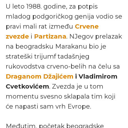
U leto 1988. godine, za potpis
mladog podgoričkog genija vodio se
pravi mali rat između
Crvene
zvezde
i
Partizana
. NJegov prelazak
na beogradsku Marakanu bio je
strateški trijumf tadašnjeg
rukovodstva crveno-belih na čelu sa
Draganom Džajićem
i Vladimirom
Cvetkovićem
. Zvezda je u tom
momentu svesno sklapala tim koji
će napasti sam vrh Evrope.
Međutim, početak beogradske