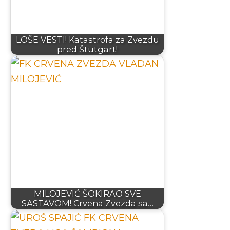
LOŠE VESTI! Katastrofa za Zvezdu
pred Štutgart!
MILOJEVIĆ ŠOKIRAO SVE
SASTAVOM! Crvena Zvezda sa…