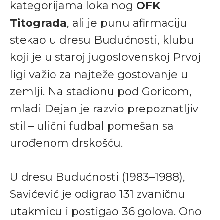
kategorijama lokalnog
OFK
Titograda
, ali je punu afirmaciju
stekao u dresu Budućnosti, klubu
koji je u staroj jugoslovenskoj Prvoj
ligi važio za najteže gostovanje u
zemlji. Na stadionu pod Goricom,
mladi Dejan je razvio prepoznatljiv
stil – ulični fudbal pomešan sa
urođenom drskošću.
U dresu Budućnosti (1983–1988),
Savićević je odigrao 131 zvaničnu
utakmicu i postigao 36 golova. Ono