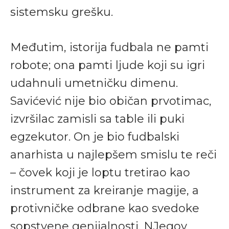
sistemsku grešku.
Međutim, istorija fudbala ne pamti
robote; ona pamti ljude koji su igri
udahnuli umetničku dimenu.
Savićević nije bio običan prvotimac,
izvršilac zamisli sa table ili puki
egzekutor. On je bio fudbalski
anarhista u najlepšem smislu te reči
– čovek koji je loptu tretirao kao
instrument za kreiranje magije, a
protivničke odbrane kao svedoke
sopstvene genijalnosti. NJegov