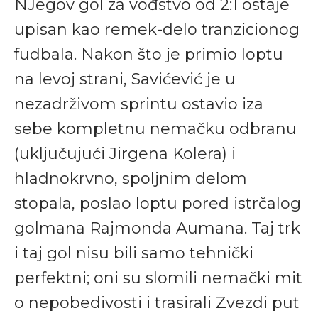
NJegov gol za vođstvo od 2:1 ostaje
upisan kao remek-delo tranzicionog
fudbala. Nakon što je primio loptu
na levoj strani, Savićević je u
nezadrživom sprintu ostavio iza
sebe kompletnu nemačku odbranu
(uključujući Jirgena Kolera) i
hladnokrvno, spoljnim delom
stopala, poslao loptu pored istrčalog
golmana Rajmonda Aumana. Taj trk
i taj gol nisu bili samo tehnički
perfektni; oni su slomili nemački mit
o nepobedivosti i trasirali Zvezdi put