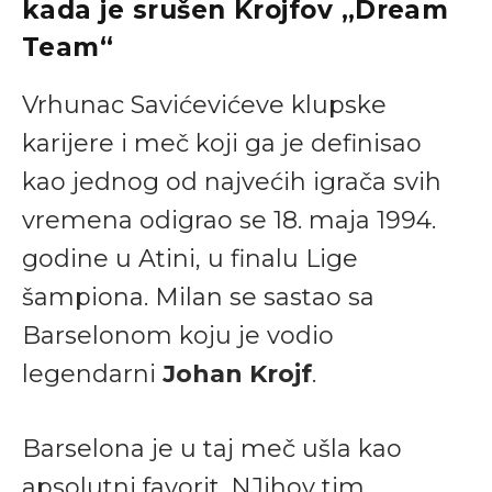
kada je srušen Krojfov „Dream
Team“
Vrhunac Savićevićeve klupske
karijere i meč koji ga je definisao
kao jednog od najvećih igrača svih
vremena odigrao se 18. maja 1994.
godine u Atini, u finalu Lige
šampiona. Milan se sastao sa
Barselonom koju je vodio
legendarni
Johan Krojf
.
Barselona je u taj meč ušla kao
apsolutni favorit. NJihov tim,