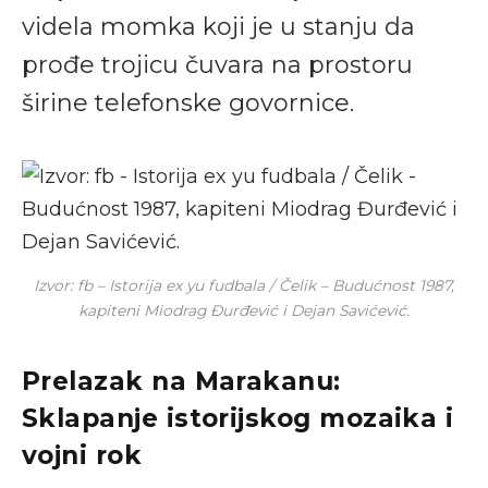
videla momka koji je u stanju da
prođe trojicu čuvara na prostoru
širine telefonske govornice.
Izvor: fb – Istorija ex yu fudbala / Čelik – Budućnost 1987,
kapiteni Miodrag Đurđević i Dejan Savićević.
Prelazak na Marakanu:
Sklapanje istorijskog mozaika i
vojni rok