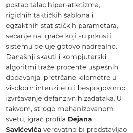
postao talac hiper-atletizma,
rigidnih taktičkih šablona i
egzaktnih statističkih parametara,
sećanje na igrače koji su prkosili
sistemu deluje gotovo nadrealno.
Današnji skauti i kompjuterski
algoritmi traže procente uspešnih
dodavanja, pretrčane kilometre u
visokom intenzitetu i bespogovorno
izvršavanje defanzivnih zadataka. U
takvom, strogo mehanizovanom
svetu, igrač profila
Dejana
Savićevića
verovatno bi predstavljao