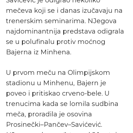
Savićević je odigrao nekoliko
mečeva koji se i danas izučavaju na
trenerskim seminarima. NJegova
najdominantnija predstava odigrala
se u polufinalu protiv moćnog
Bajerna iz Minhena.
U prvom meču na Olimpijskom
stadionu u Minhenu, Bajern je
poveo i pritiskao crveno-bele. U
trenucima kada se lomila sudbina
meča, proradila je osovina
Prosinečki–Pančev–Savićević.