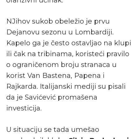
ofanzivni učinak.
NJihov sukob obeležio je prvu
Dejanovu sezonu u Lombardiji.
Kapelo ga je često ostavljao na klupi
ili čak na tribinama, koristeći pravilo
o ograničenom broju stranaca u
korist Van Bastena, Papena i
Rajkarda. Italijanski mediji su pisali
da je Savićević promašena
investicija.
U situaciju se tada umešao