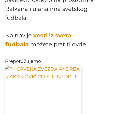
Savićević ostavio na prostorima
Balkana i u analima svetskog
fudbala.
Najnovije
vesti iz sveta
fudbala
možete pratiti ovde.
Preporučujemo