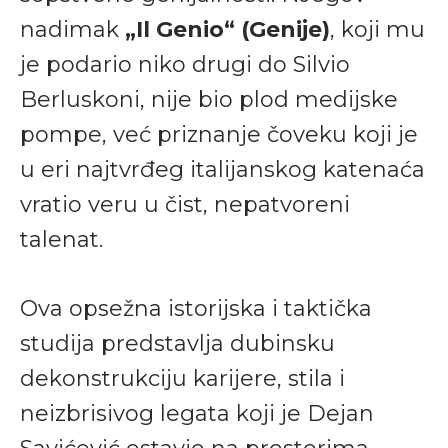
nadimak
„Il Genio“ (Genije)
, koji mu
je podario niko drugi do Silvio
Berluskoni, nije bio plod medijske
pompe, već priznanje čoveku koji je
u eri najtvrđeg italijanskog katenaća
vratio veru u čist, nepatvoreni
talenat.
Ova opsežna istorijska i taktička
studija predstavlja dubinsku
dekonstrukciju karijere, stila i
neizbrisivog legata koji je Dejan