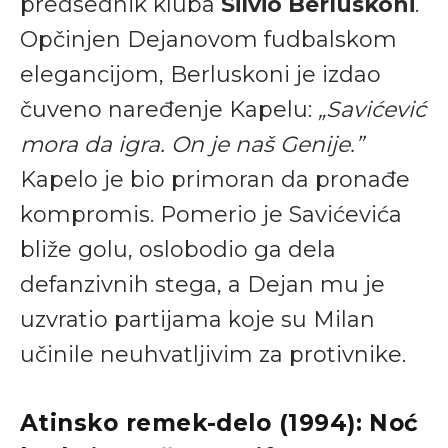
predsednik kluba
Silvio Berluskoni
.
Opčinjen Dejanovom fudbalskom
elegancijom, Berluskoni je izdao
čuveno naređenje Kapelu:
„Savićević
mora da igra. On je naš Genije.”
Kapelo je bio primoran da pronađe
kompromis. Pomerio je Savićevića
bliže golu, oslobodio ga dela
defanzivnih stega, a Dejan mu je
uzvratio partijama koje su Milan
učinile neuhvatljivim za protivnike.
Atinsko remek-delo (1994): Noć