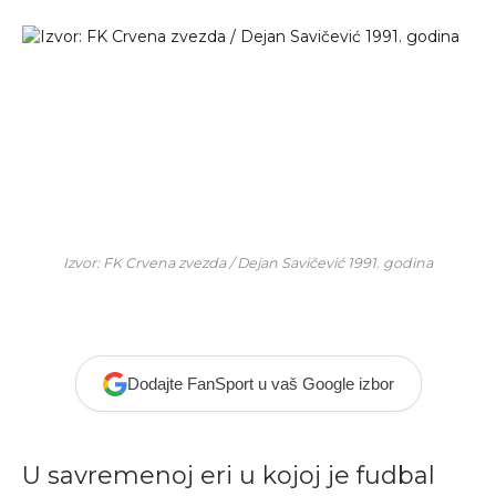
Izvor: FK Crvena zvezda / Dejan Savičević 1991. godina
Dodajte FanSport u vaš Google izbor
U savremenoj eri u kojoj je fudbal