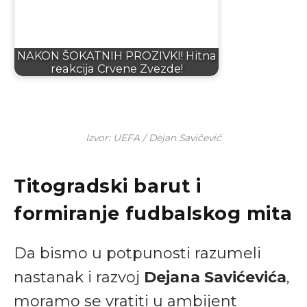
NAKON ŠOKATNIH PROZIVKI! Hitna
reakcija Crvene Zvezde!
Izvor: UEFA / Dejan Savičević
Titogradski barut i
formiranje fudbalskog mita
Da bismo u potpunosti razumeli
nastanak i razvoj
Dejana Savićevića
,
moramo se vratiti u ambijent