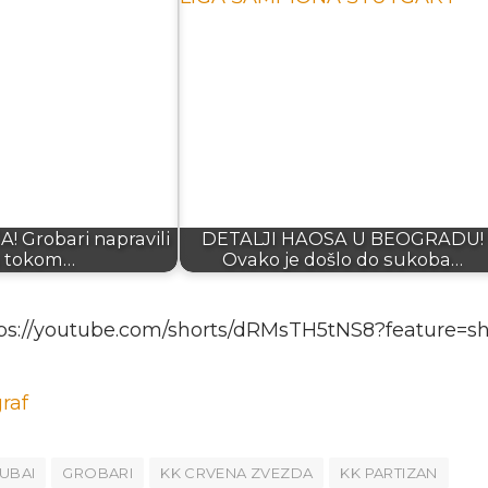
 Grobari napravili
DETALJI HAOSA U BEOGRADU!
 tokom…
Ovako je došlo do sukoba…
ps://youtube.com/shorts/dRMsTH5tNS8?feature=s
raf
UBAI
GROBARI
KK CRVENA ZVEZDA
KK PARTIZAN