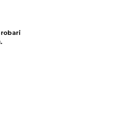
robari
.