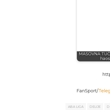
MASOVNA TUČA!
haos
htt
FanSport/
Teleg
ABA LIGA
DELIJE
D