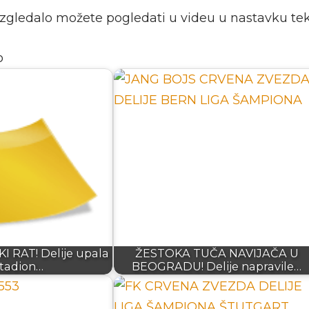
 izgledalo možete pogledati u videu u nastavku tek
o
I RAT! Delije upala
ŽESTOKA TUČA NAVIJAČA U
stadion…
BEOGRADU! Delije napravile…