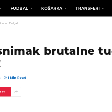
FUDBAL
KOŠARKA
TRANSFERI
ara i Delija!
snimak brutalne t
!
а
1 Min Read
est