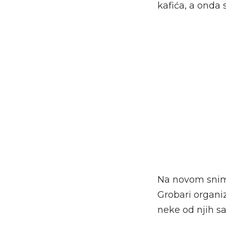
kafića, a onda 
Na novom snimk
Grobari organiz
neke od njih 