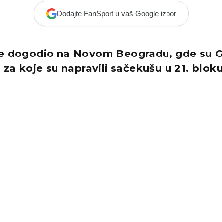
Dodajte FanSport u vaš Google izbor
se dogodio na Novom Beogradu, gde su G
e za koje su napravili sačekušu u 21. bloku