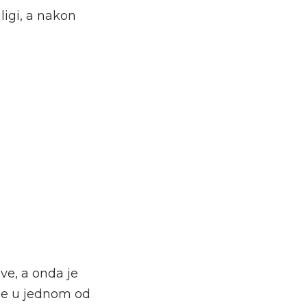
ligi, a nakon
ve, a onda je
ele u jednom od