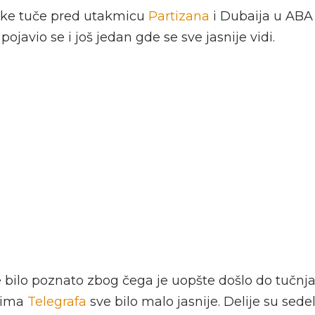
like tuče pred utakmicu
Partizana
i Dubaija u ABA 
ojavio se i još jedan gde se sve jasnije vidi.
 bilo poznato zbog čega je uopšte došlo do tučnja
jima
Telegrafa
sve bilo malo jasnije. Delije su sed