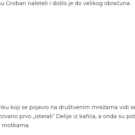
su Grobari naleteli i došlo je do velikog obračuna.
u koji se pojavio na društvenim mrežama vidi s
ovano prvo „isterali“ Delije iz kafića, a onda su po
sa motkama.