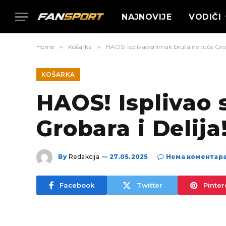
NAJNOVIJE
VODIČI
Home
»
Košarka
»
HAOS! Isplivao snimak brutalne tuče Grob
KOŠARKA
HAOS! Isplivao 
Grobara i Delija
By
Redakcija
27.05.2025
Нема коментар
Facebook
Twitter
Pinter