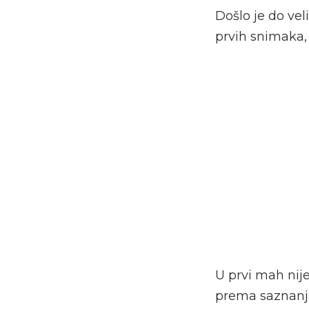
Došlo je do ve
prvih snimaka, p
U prvi mah nije
prema saznan