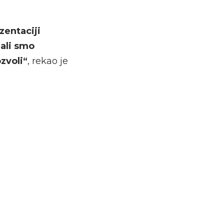
zentaciji
mali smo
zvoli“
, rekao je