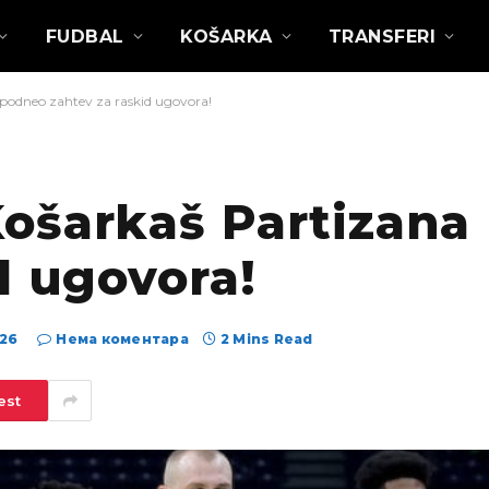
FUDBAL
KOŠARKA
TRANSFERI
podneo zahtev za raskid ugovora!
ošarkaš Partizana
d ugovora!
026
Нема коментара
2 Mins Read
est