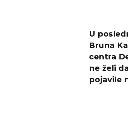
U posled
Bruna Ka
centra De
ne želi d
pojavile 