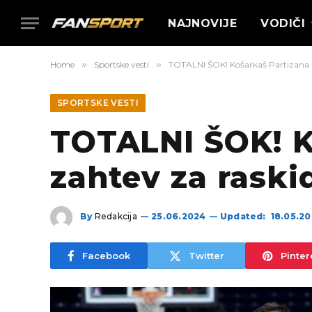
NAJNOVIJE
VODIČI
Home
»
Sportske vesti
»
TOTALNI ŠOK! Košarkaš Partizana 
SPORTSKE VESTI
TOTALNI ŠOK! K
zahtev za raski
By
Redakcija
25.06.2024
Updated:
18.05.2
Facebook
Twitter
Pinter