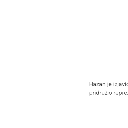
Hazan je izjavi
pridružio repre