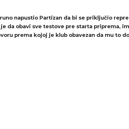
runo napustio Partizan da bi se priključio repre
 je da obavi sve testove pre starta priprema, i
ovoru prema kojoj je klub obavezan da mu to do