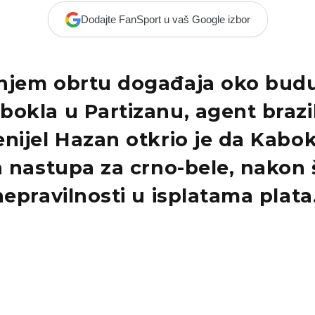
Dodajte FanSport u vaš Google izbor
njem obrtu događaja oko bud
bokla u Partizanu, agent brazi
nijel Hazan otkrio je da Kabok
a nastupa za crno-bele, nakon 
nepravilnosti u isplatama plata