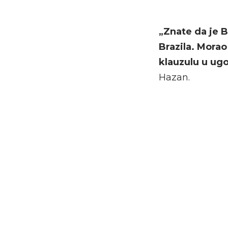
„Znate da je B
Brazila. Morao
klauzulu u ug
Hazan.