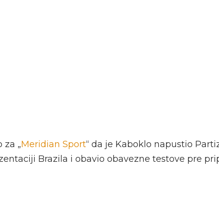
o za „
Meridian Sport
“ da je Kaboklo napustio Parti
zentaciji Brazila i obavio obavezne testove pre pr