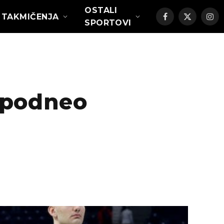
OSTALI
TAKMIČENJA
Facebook
X
Ins
SPORTOVI
(Twitter)
 podneo