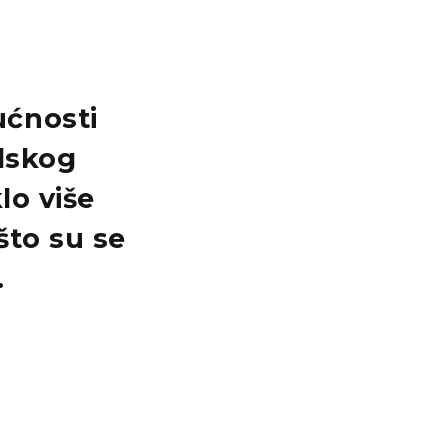
ućnosti
lskog
lo više
što su se
.