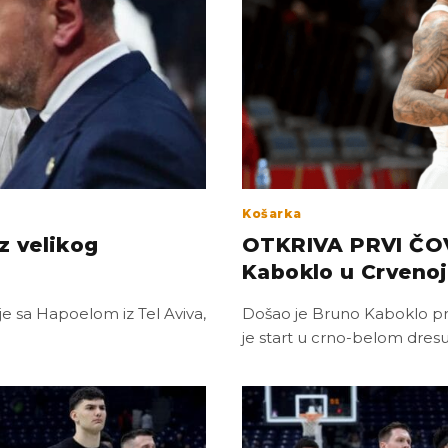
Košarka
z velikog
OTKRIVA PRVI ČO
Kaboklo u Crvenoj
e sa Hapoelom iz Tel Aviva,
Došao je Bruno Kaboklo pro
je start u crno-belom dresu