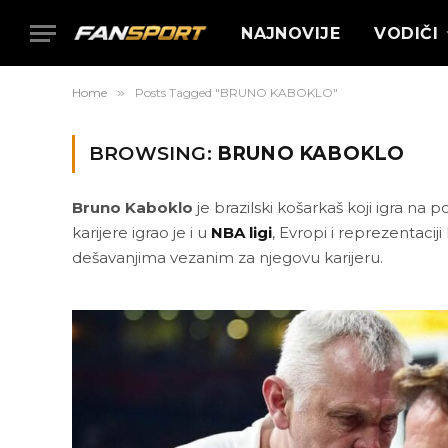
NAJNOVIJE
VODIČI
Home
»
Posts Tagged "BRUNO KABOKLO"
BROWSING:
BRUNO KABOKLO
Bruno Kaboklo
je brazilski košarkaš koji igra na 
karijere igrao je i u
NBA ligi
, Evropi i reprezentacij
dešavanjima vezanim za njegovu karijeru.