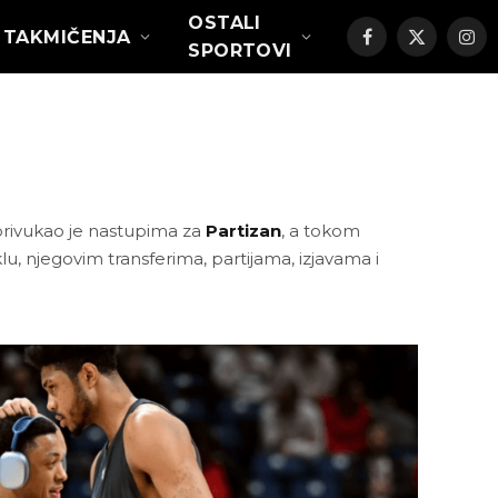
OSTALI
TAKMIČENJA
Facebook
X
Ins
SPORTOVI
(Twitter)
i privukao je nastupima za
Partizan
, a tokom
oklu, njegovim transferima, partijama, izjavama i