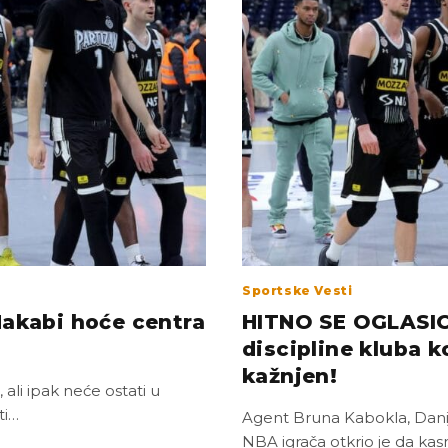
Sportske Vesti
kabi hoće centra
HITNO SE OGLASIO
discipline kluba 
kažnjen!
ali ipak neće ostati u
ti…
Agent Bruna Kabokla, Danije
NBA igrača otkrio je da kasn