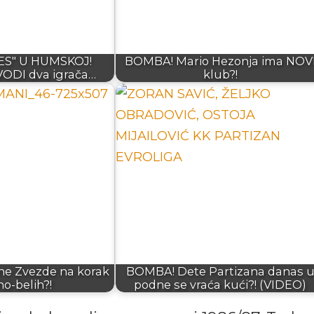
S" U HUMSKOJ!
BOMBA! Mario Hezonja ima NOV
VODI dva igrača…
klub?!
ene Zvezde na korak
BOMBA! Dete Partizana danas 
no-belih?!
podne se vraća kući?! (VIDEO)