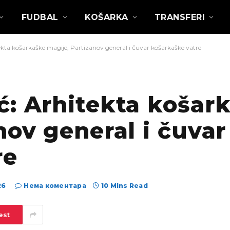
FUDBAL
KOŠARKA
TRANSFERI
kta košarkaške magije, Partizanov general i čuvar košarkaške vatre
ć: Arhitekta košar
nov general i čuvar
re
26
Нема коментара
10 Mins Read
est