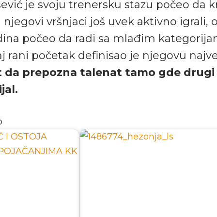
ević je svoju trenersku stazu počeo da 
njegovi vršnjaci još uvek aktivno igrali, o
dina počeo da radi sa mlađim kategorij
aj rani početak definisao je njegovu najve
 da prepozna talenat tamo gde drugi
jal.
o