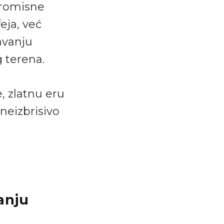
promisne
eja, već
avanju
g terena.
, zlatnu eru
eizbrisivo
janju