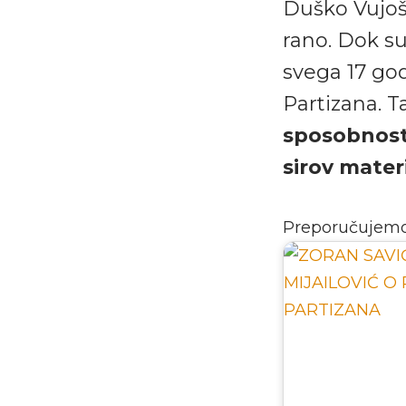
Duško Vujoš
rano. Dok su 
svega 17 go
Partizana. T
sposobnost
sirov materi
Preporučujem