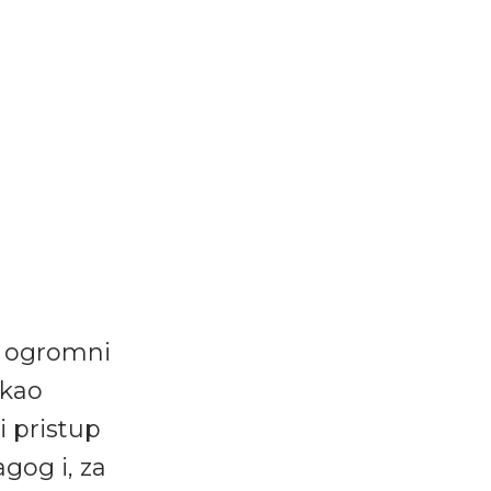
, ogromni
 kao
i pristup
agog i, za