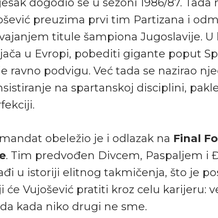
bljesak dogodio se u sezoni 1986/87. Tada 
ošević preuzima prvi tim Partizana i od
vajanjem titule šampiona Jugoslavije. U li
jjača u Evropi, pobediti gigante poput Spli
je ravno podvigu. Već tada se nazirao nj
insistiranje na spartanskoj disciplini, pak
fekciji.
 mandat obeležio je i odlazak na
Final F
e
. Tim predvođen Divcem, Paspaljem i
ađi u istoriji elitnog takmičenja, što je p
 će Vujošević pratiti kroz celu karijeru: v
a kada niko drugi ne sme.