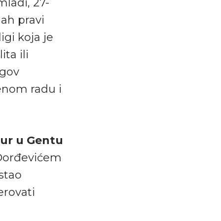
mladi, 27-
mah pravi
gi koja je
ta ili
egov
lenom radu i
our u Gentu
 Đorđevićem
ostao
erovati