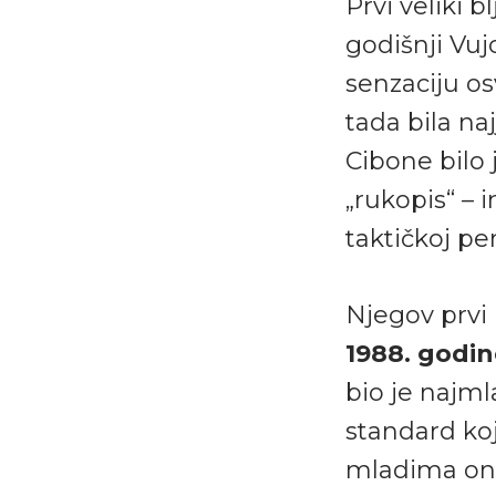
Prvi veliki 
godišnji Vuj
senzaciju os
tada bila na
Cibone bilo 
„rukopis“ – 
taktičkoj per
Njegov prvi
1988. godin
bio je najml
standard koji
mladima ond