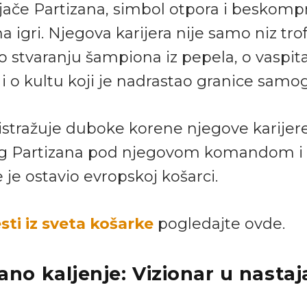
ače Partizana, simbol otpora i beskom
a igri. Njegova karijera nije samo niz trof
o stvaranju šampiona iz pepela, o vaspit
 i o kultu koji je nadrastao granice samo
istražuje duboke korene njegove karijere
 Partizana pod njegovom komandom i n
 je ostavio evropskoj košarci.
sti iz sveta košarke
pogledajte ovde.
rano kaljenje: Vizionar u nasta