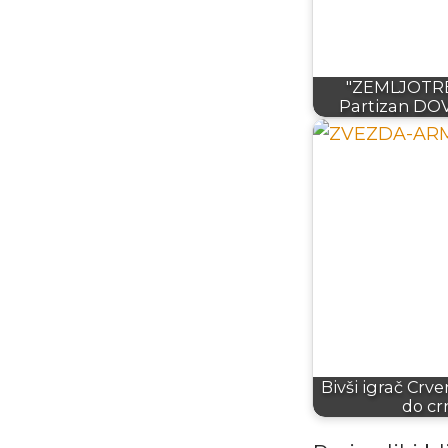
"ZEMLJOTRE
Partizan DO
Bivši igrač Crv
do cr