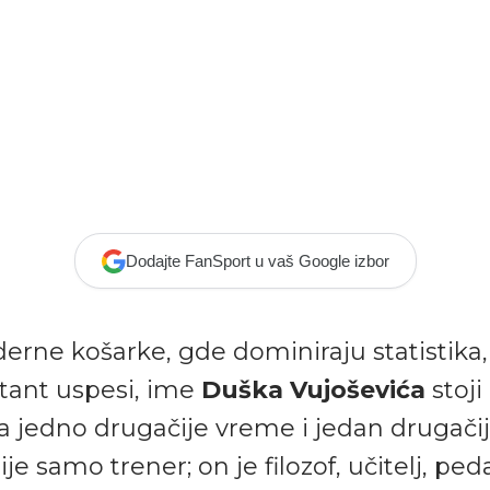
Dodajte FanSport u vaš Google izbor
erne košarke, gde dominiraju statistika
stant uspesi, ime
Duška Vujoševića
stoji
 jedno drugačije vreme i jedan drugačij
je samo trener; on je filozof, učitelj, ped