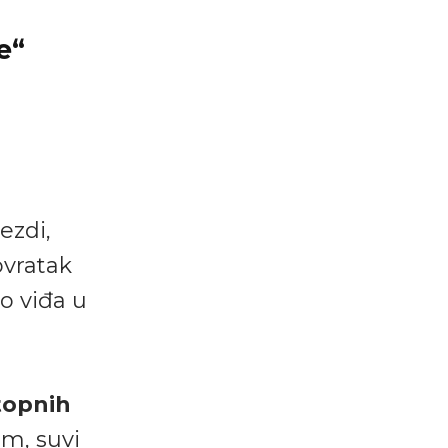
e“
ezdi,
ovratak
o viđa u
topnih
im, suvi