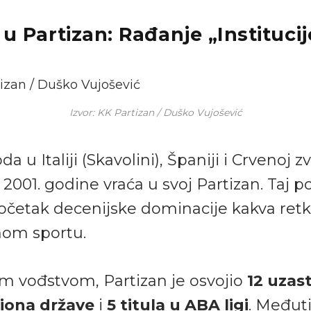
u Partizan: Rađanje „Institucij
Izvor: KK Partizan / Duško Vujošević
 u Italiji (Skavolini), Španiji i Crvenoj zv
 2001. godine vraća u svoj Partizan. Taj p
početak decenijske dominacije kakva retk
nom sportu.
m vođstvom, Partizan je osvojio
12 uzas
iona države
i
5 titula u ABA ligi
. Međut