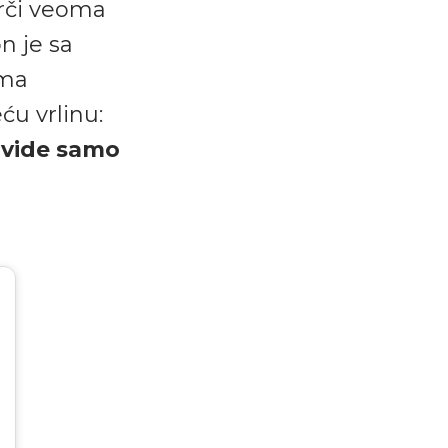
krči veoma
n je sa
ama
ću vrlinu:
 vide samo