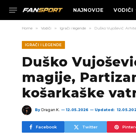
NAJNOVIJE
VODIČI
Home
»
Vodiči
»
Igrači i legende
»
Duško Vujošević: Arhite
IGRAČI I LEGENDE
Duško Vujoševi
magije, Partiza
košarkaške vat
By
Dragan K.
12.05.2026
Updated:
12.05.20
Facebook
Twitter
Pinter