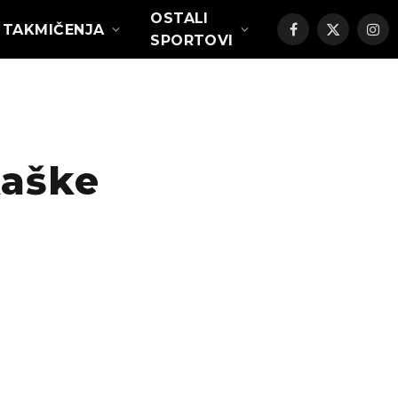
OSTALI
TAKMIČENJA
Facebook
X
Ins
SPORTOVI
(Twitter)
kaške