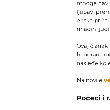
mnoge navij
ljubavi prem
epska priča 
mladih ljudi
Ovaj članak 
beogradskog
nasleđe koje
Najnovije
ve
Počeci i 