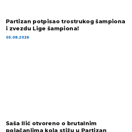
Partizan potpisao trostrukog šampiona
i zvezdu Lige šampiona!
05.08.2026
Saša Ilić otvoreno o brutalnim
pojačanjima koja stižu u Partizan