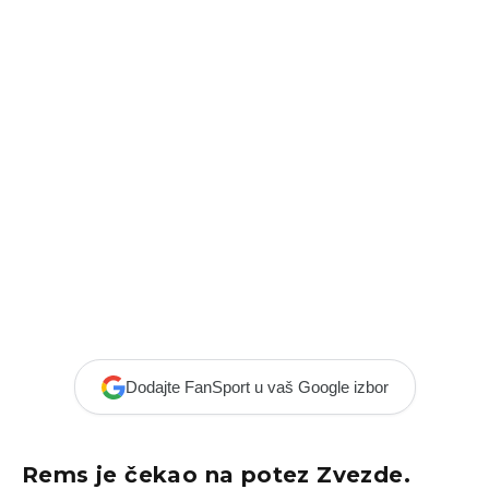
Dodajte FanSport u vaš Google izbor
Rems je čekao na potez Zvezde.