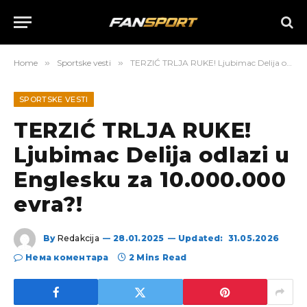
Home
»
Sportske vesti
»
TERZIĆ TRLJA RUKE! Ljubimac Delija odlazi u Englesku za 10.000.000 evra?!
SPORTSKE VESTI
TERZIĆ TRLJA RUKE!
Ljubimac Delija odlazi u
Englesku za 10.000.000
evra?!
By
Redakcija
28.01.2025
Updated:
31.05.2026
Нема коментара
2 Mins Read