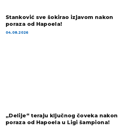
Stanković sve šokirao izjavom nakon
poraza od Hapoela!
04.08.2026
„Delije“ teraju ključnog čoveka nakon
poraza od Hapoela u Ligi šampiona!