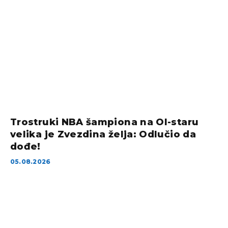
Trostruki NBA šampiona na Ol-staru
velika je Zvezdina želja: Odlučio da
dođe!
05.08.2026