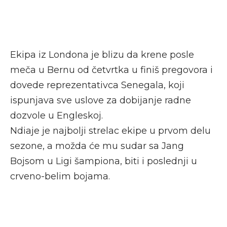
Ekipa iz Londona je blizu da krene posle
meča u Bernu od četvrtka u finiš pregovora i
dovede reprezentativca Senegala, koji
ispunjava sve uslove za dobijanje radne
dozvole u Engleskoj.
Ndiaje je najbolji strelac ekipe u prvom delu
sezone, a možda će mu sudar sa Jang
Bojsom u Ligi šampiona, biti i poslednji u
crveno-belim bojama.