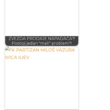
ZVEZDA PRODAJE NAPADAČA?!
Postoji jedan "mali" problem?!