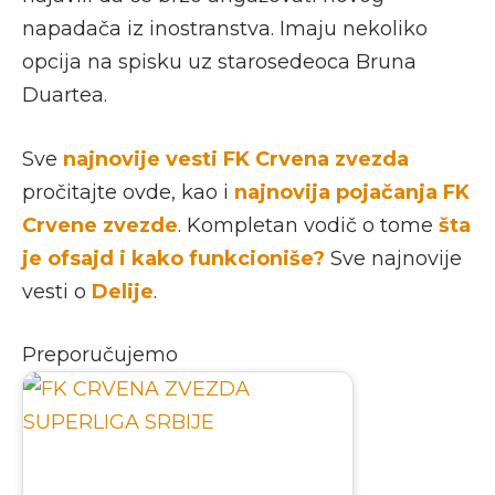
napadača iz inostranstva. Imaju nekoliko
opcija na spisku uz starosedeoca Bruna
Duartea.
Sve
najnovije vesti FK Crvena zvezda
pročitajte ovde, kao i
najnovija pojačanja FK
Crvene zvezde
. Kompletan vodič o tome
šta
je ofsajd i kako funkcioniše?
Sve najnovije
vesti o
Delije
.
Preporučujemo