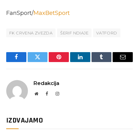
FanSport/
MaxBetSport
FK CRVENA ZVEZDA
ŠERIF NDIAJE
VATFORD
Facebook
Twitter
Pinterest
LinkedIn
Tumblr
Email
Redakcija
Website
Facebook
Instagram
IZDVAJAMO