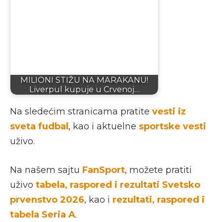
MILIONI STIŽU NA MARAKANU!
Liverpul kupuje u Crvenoj…
Na sledećim stranicama pratite
vesti iz
sveta fudbal
, kao i aktuelne
sportske vesti
uživo.
Na našem sajtu
FanSport
, možete pratiti
uživo
tabela, raspored i rezultati Svetsko
prvenstvo 2026
, kao i
rezultati, raspored i
tabela Seria A
.