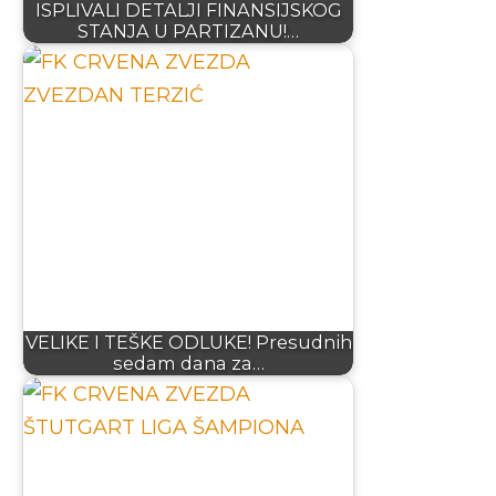
ISPLIVALI DETALJI FINANSIJSKOG
STANJA U PARTIZANU!…
VELIKE I TEŠKE ODLUKE! Presudnih
sedam dana za…