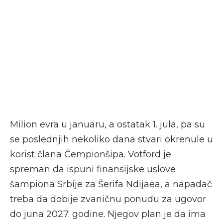
Milion evra u januaru, a ostatak 1. jula, pa su
se poslednjih nekoliko dana stvari okrenule u
korist člana Čempionšipa. Votford je
spreman da ispuni finansijske uslove
šampiona Srbije za Šerifa Ndijaea, a napadač
treba da dobije zvaničnu ponudu za ugovor
do juna 2027. godine. Njegov plan je da ima