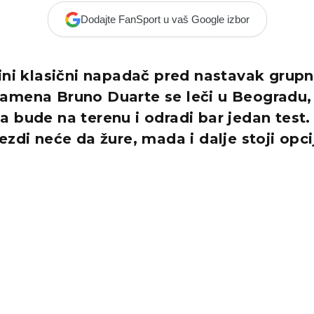
Dodajte FanSport u vaš Google izbor
ini klasični napadač pred nastavak grupn
amena Bruno Duarte se leči u Beogradu,
 bude na terenu i odradi bar jedan test
ezdi neće da žure, mada i dalje stoji opci