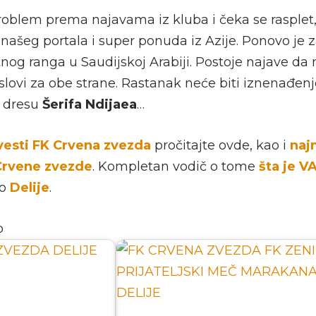
oblem prema najavama iz kluba i čeka se rasplet, 
našeg portala i super ponuda iz Azije. Ponovo je 
litnog ranga u Saudijskoj Arabiji. Postoje najave d
slovi za obe strane. Rastanak neće biti iznenađenje
m dresu
Šerifa Ndijaea
…
vesti FK Crvena zvezda
pročitajte ovde, kao i
naj
Crvene zvezde
. Kompletan vodič o tome
šta je V
 o
Delije
.
o