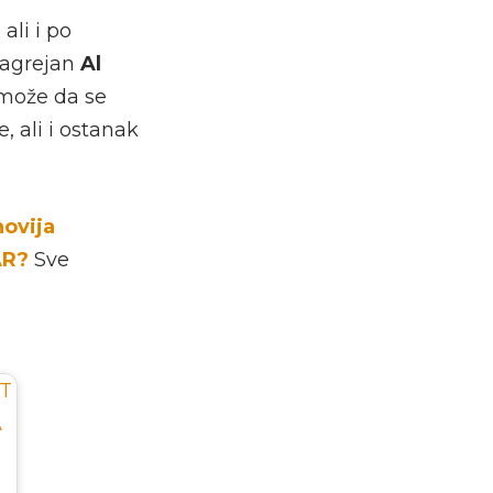
ali i po
zagrejan
Al
a može da se
, ali i ostanak
novija
AR?
Sve