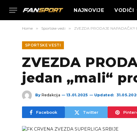
NAJNOVIJE
VODIČI
Home
»
Sportske vesti
»
ZVEZDA PRODAJE NAPADAČA?! Post
SPORTSKE VESTI
ZVEZDA PRODAJ
jedan „mali“ pr
By
Redakcija
13.01.2025
Updated:
31.05.202
Facebook
Twitter
Pinter