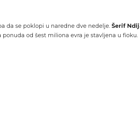
ba da se poklopi u naredne dve nedelje.
Šerif Ndi
va ponuda od šest miliona evra je stavljena u fioku.