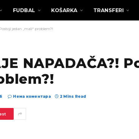
FUDBAL
KOŠARKA
TRANSFERI
oji jedan „mali“ problem?!
E NAPADAČA?! Po
oblem?!
6
Нема коментара
2 Mins Read
est