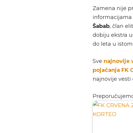
Zamena nije pr
informacijama 
Šabab
, član e
dobiju ekstra u
do leta u isto
Sve
najnovije 
pojačanja FK 
najnovije vesti
Preporučujem