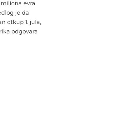
 miliona evra
edlog je da
 otkup 1. jula,
orika odgovara