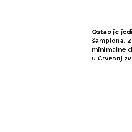
Ostao je jed
šampiona. Z
minimalne da
u Crvenoj zv