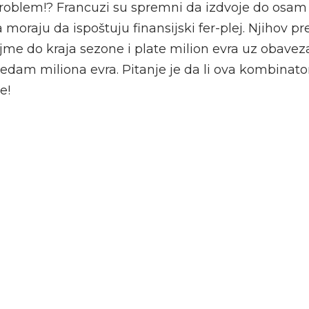
problem!? Francuzi su spremni da izdvoje do osam
 moraju da ispoštuju finansijski fer-plej. Njihov pr
me do kraja sezone i plate milion evra uz obavezan
 sedam miliona evra. Pitanje je da li ova kombinat
e!