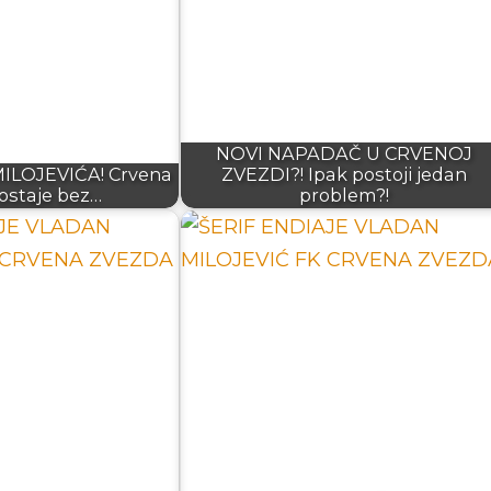
NOVI NAPADAČ U CRVENOJ
LOJEVIĆA! Crvena
ZVEZDI?! Ipak postoji jedan
ostaje bez…
problem?!