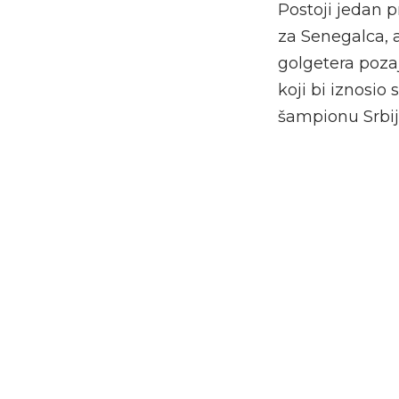
Postoji jedan 
za Senegalca, a
golgetera pozaj
koji bi iznosio
šampionu Srbij