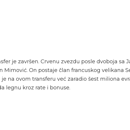
ansfer je završen. Crvenu zvezdu posle dvoboja sa
 Mimović. On postaje član francuskog velikana Se
 je na ovom transferu već zaradio šest miliona evr
da legnu kroz rate i bonuse.