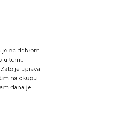
a je na dobrom
o u tome
. Zato je uprava
 tim na okupu
edam dana je