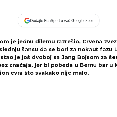
Dodajte FanSport u vaš Google izbor
om je jednu dilemu razrešio, Crvena zvez
oslednju šansu da se bori za nokaut fazu 
stao je još dvoboj sa Jang Bojsom za šes
bez značaja, jer bi pobeda u Bernu bar u
lion evra što svakako nije malo.