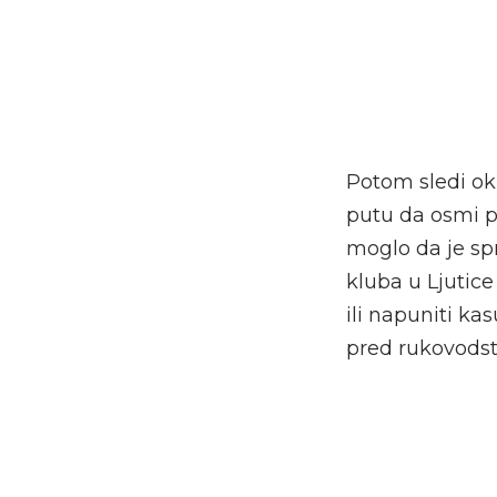
Potom sledi ok
putu da osmi 
moglo da je spr
kluba u Ljutic
ili napuniti ka
pred rukovods