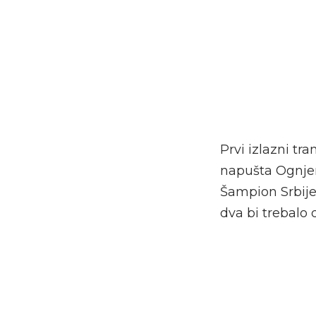
Prvi izlazni tr
napušta Ognjen
Šampion Srbije
dva bi trebalo 