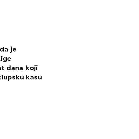
da je
Lige
t dana koji
 klupsku kasu