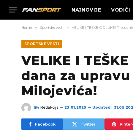
NAJNOVIJE
VODIČI
Home
»
Sportske vesti
»
VELIKE I TEŠKE ODLUKE! Presudnih 
SPORTSKE VESTI
VELIKE I TEŠKE
dana za upravu
Milojevića!
By
Redakcija
23.01.2025
Updated:
31.05.20
Facebook
Twitter
Pinter