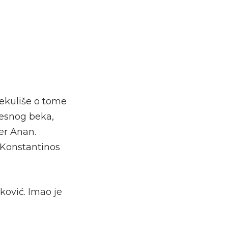
pekuliše o tome
desnog beka,
er Anan.
 Konstantinos
ković. Imao je