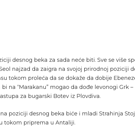
ciji desnog beka za sada neće biti. Sve se više s
eol najzad da zaigra na svojoj prirodnoj poziciji 
nsu tokom proleća da se dokaže da dobije Ebenez
a bi na “Marakanu” mogao da dođe levonogi Grk –
nastupa za bugarski Botev iz Plovdiva.
na poziciji desnog beka biće i mladi Strahinja Stoj
 tokom priprema u Antaliji.