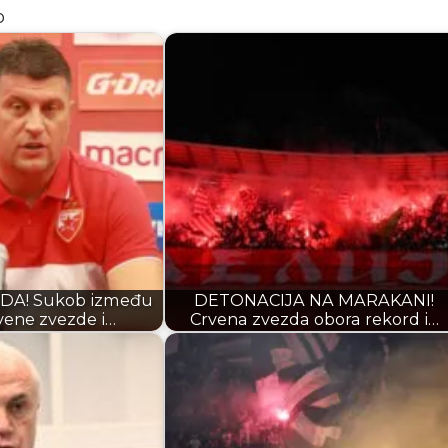
o
DA! Sukob između
DETONACIJA NA MARAKANI!
vene zvezde i…
Crvena zvezda obora rekord i…