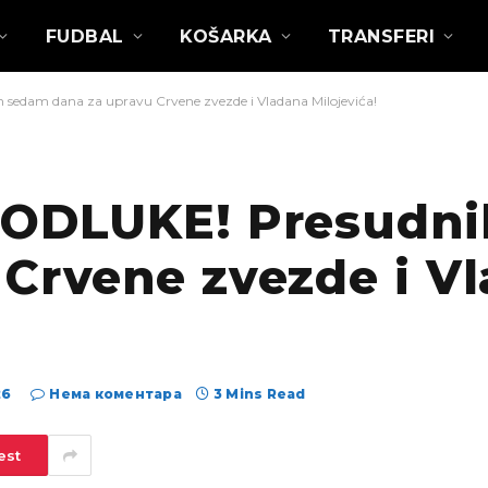
FUDBAL
KOŠARKA
TRANSFERI
sedam dana za upravu Crvene zvezde i Vladana Milojevića!
 ODLUKE! Presudn
 Crvene zvezde i V
26
Нема коментара
3 Mins Read
est