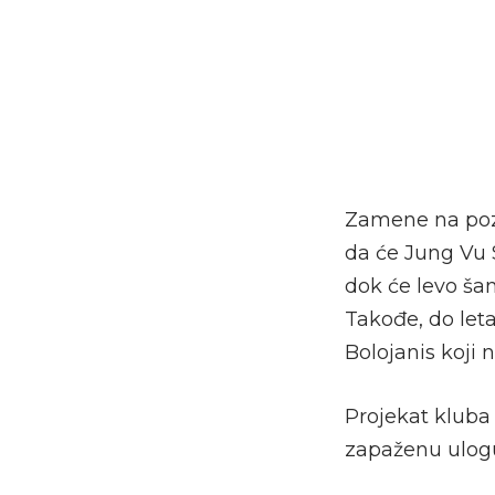
Zamene na pozi
da će Jung Vu S
dok će levo ša
Takođe, do let
Bolojanis koji 
Projekat kluba 
zapaženu ulogu