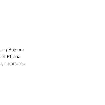
 Jang Bojsom
nt Etjena.
a, a dodatna