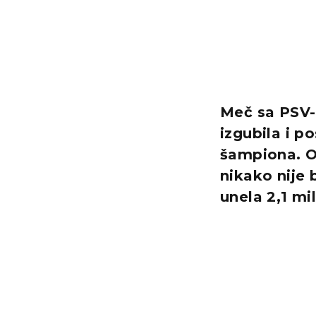
Meč sa PSV-
izgubila i p
šampiona. O
nikako nije 
unela 2,1 mi