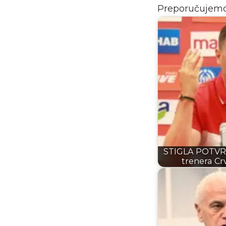
Preporučujem
STIGLA POTVR
trenera Cr