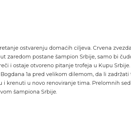
retanje ostvarenju domaćih ciljeva. Crvena zvezd
put zaredom postane šampion Srbije, samo bi čud
eči i ostaje otvoreno pitanje trofeja u Kupu Srbije
e Bogdana 1a pred velikom dilemom, da li zadržati
su i krenuti u novo renoviranje tima. Prelomnih s
tvom šampiona Srbije.