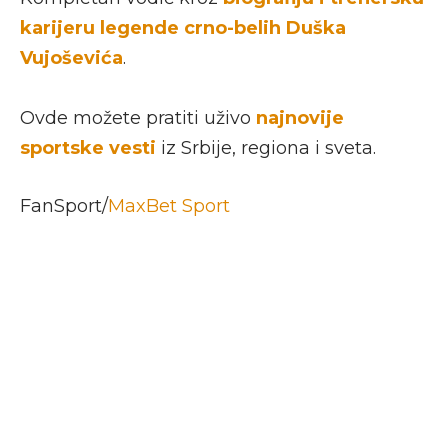
karijeru legende crno-belih Duška
Vujoševića
.
Ovde možete pratiti uživo
najnovije
sportske vesti
iz Srbije, regiona i sveta.
FanSport/
MaxBet Sport