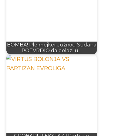
BOMBA! Plejmejker Južnog Sudana
POTVRDIO da dolazi u…
GROBARI U EKSTAZI! Partizan