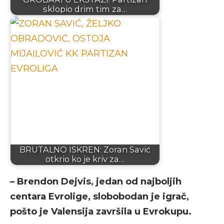
sklopio drim tim za…
BRUTALNO ISKREN: Zoran Savić
otkrio ko je kriv za…
– Brendon Dejvis, jedan od najboljih
centara Evrolige, slobobodan je igrač,
pošto je Valensija završila u Evrokupu.