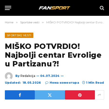
Home
»
Sportske vesti
»
MIŠKO POTVRDIO! Najbolji centar Evrolige u Partizanu?!
SPORTSKE VESTI
MIŠKO POTVRDIO!
Najbolji centar Evrolige
u Partizanu?!
By
Redakcija
04.07.2024
Updated:
18.05.2026
Нема коментара
1 Min Read