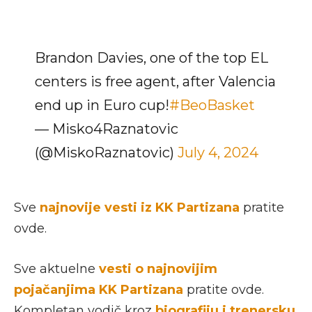
Brandon Davies, one of the top EL
centers is free agent, after Valencia
end up in Euro cup!
#BeoBasket
— Misko4Raznatovic
(@MiskoRaznatovic)
July 4, 2024
Sve
najnovije
vesti iz KK Partizana
pratite
ovde.
Sve aktuelne
vesti o najnovijim
pojačanjima KK Partizana
pratite ovde.
Kompletan vodič kroz
biografiju i trenersku