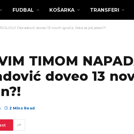
FUDBAL
KOŠARKA
TRANSFERI
GU! Obradović doveo 13 novih igrača, čeka se još jedan?!
OVIM TIMOM NAPA
ović doveo 13 nov
an?!
а
2 Mins Read
est