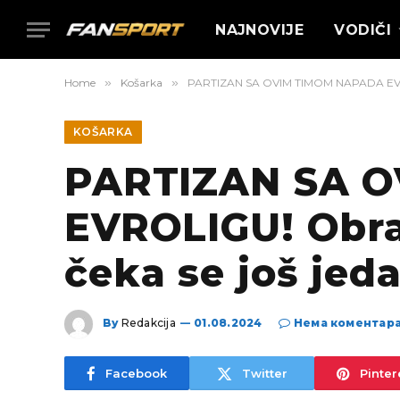
NAJNOVIJE
VODIČI
Home
»
Košarka
»
PARTIZAN SA OVIM TIMOM NAPADA EVROLI
KOŠARKA
PARTIZAN SA 
EVROLIGU! Obrad
čeka se još jed
By
Redakcija
01.08.2024
Нема коментар
Facebook
Twitter
Pinter