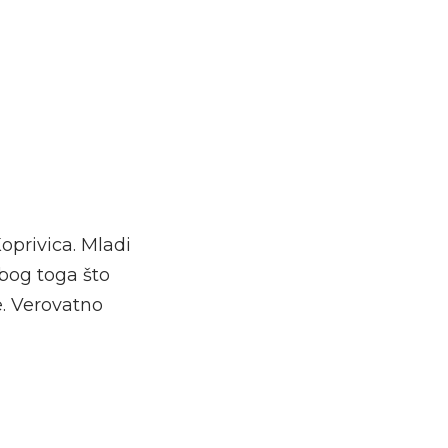
Koprivica. Mladi
zbog toga što
e. Verovatno