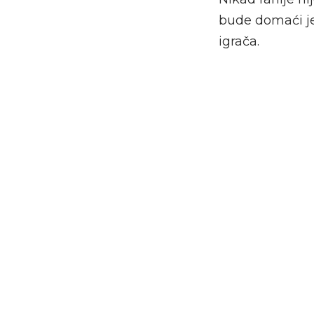
bude domaći je
igrača.