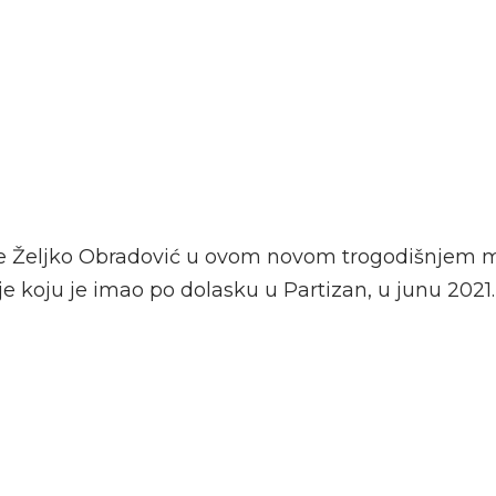
je Željko Obradović u ovom novom trogodišnjem
e koju je imao po dolasku u Partizan, u junu 2021.