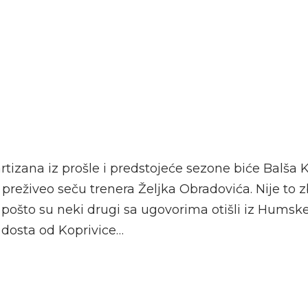
artizana iz prošle i predstojeće sezone biće Balša 
i preživeo seču trenera Željka Obradovića. Nije to 
, pošto su neki drugi sa ugovorima otišli iz Humsk
 dosta od Koprivice…