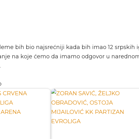
leme bih bio najsrećniji kada bih imao 12 srpskih i
itanje na koje ćemo da imamo odgovor u narednom
.
o