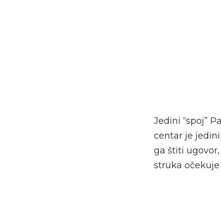
Jedini “spoj” P
centar je jedin
ga štiti ugovor
struka očekuje