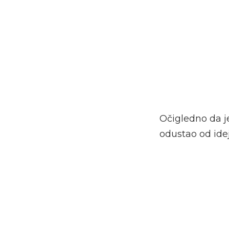
Očigledno da 
odustao od idej