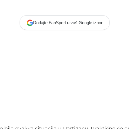
Dodajte FanSport u vaš Google izbor
je bila ovakva situacija u Partizanu. Praktično će 