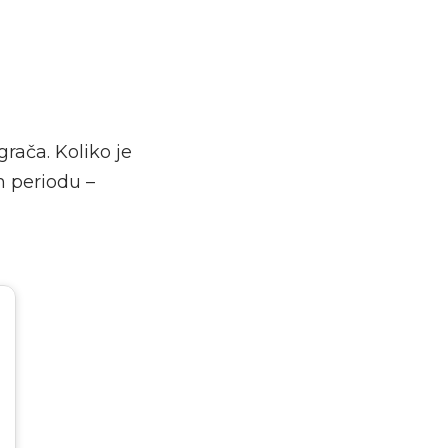
grača. Koliko je
 periodu –