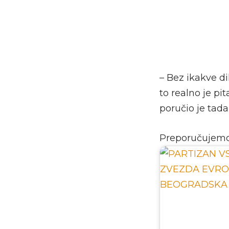
– Bez ikakve di
to realno je p
poručio je tada
Preporučujem