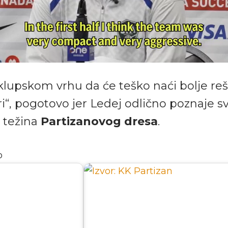
klupskom vrhu da će teško naći bolje re
iri“, pogotovo jer Ledej odlično poznaje s
e težina
Partizanovog dresa
.
o