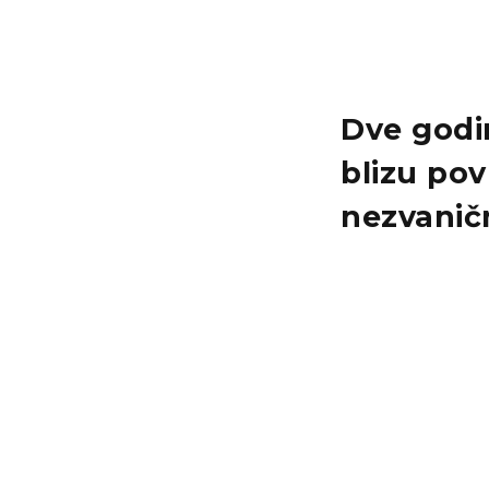
Dve godin
blizu po
nezvanič