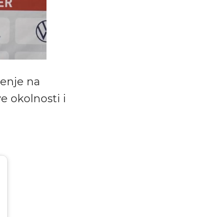
šenje na
ve okolnosti i