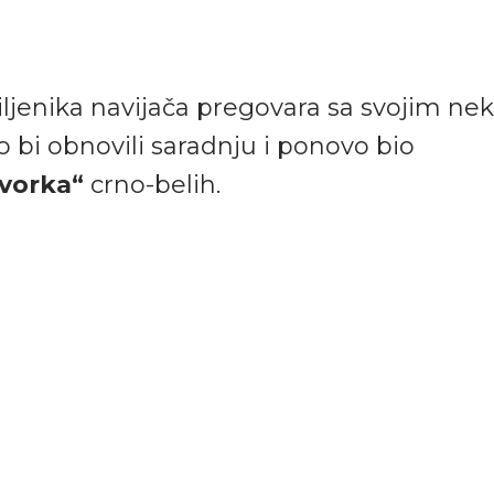
ljenika navijača pregovara sa svojim ne
 bi obnovili saradnju i ponovo bio
vorka“
crno-belih.