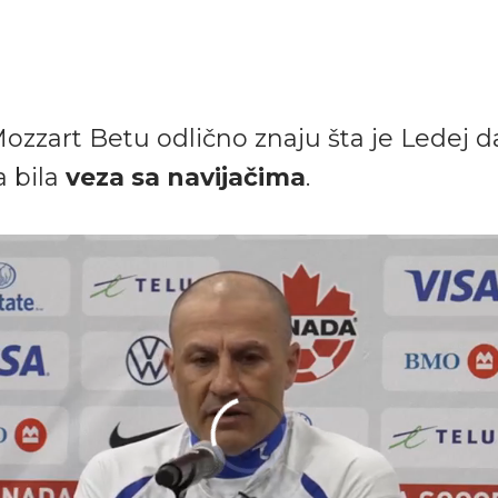
ozzart Betu odlično znaju šta je Ledej da
a bila
veza sa navijačima
.