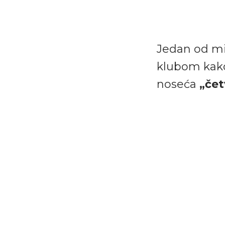
Jedan od mi
klubom kako
noseća
„čet