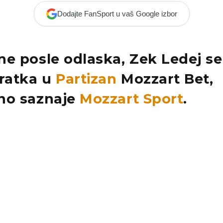
Dodajte FanSport u vaš Google izbor
e posle odlaska, Zek Ledej se
vratka u
Partizan
Mozzart Bet,
no saznaje
Mozzart Sport
.