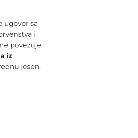
e ugovor sa
prvenstva i
ime povezuje
a iz
rednu jesen.