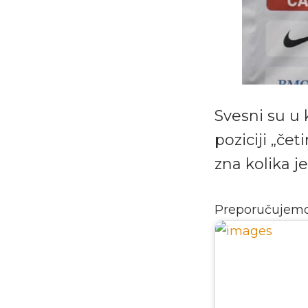
Svesni su u 
poziciji „čet
zna kolika j
Preporučujem