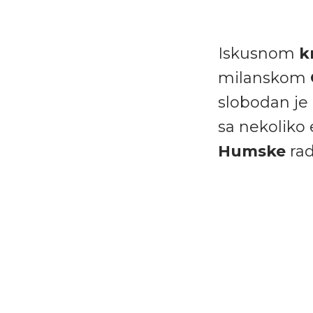
Iskusnom
k
milanskom
slobodan je
sa nekoliko
Humske
rad