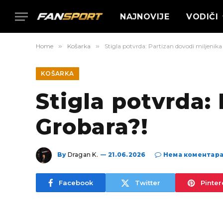
NAJNOVIJE
VODIČI
Home
»
Košarka
»
Stigla potvrda: Partizan dovodi miljenik
KOŠARKA
Stigla potvrda:
Grobara?!
By
Dragan K.
21.06.2026
Нема коментар
Facebook
Twitter
Pinter