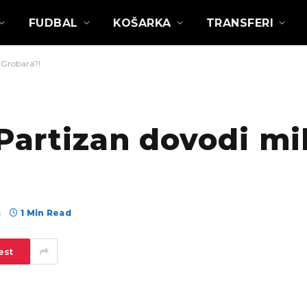
FUDBAL
KOŠARKA
TRANSFERI
a Grobara?!
 Partizan dovodi mi
а
1 Min Read
est