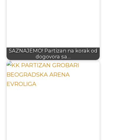
SAZNAJEMO! Partizan na korak od
dogovora sa…