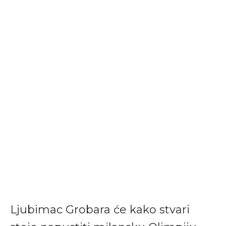
Ljubimac Grobara će kako stvari