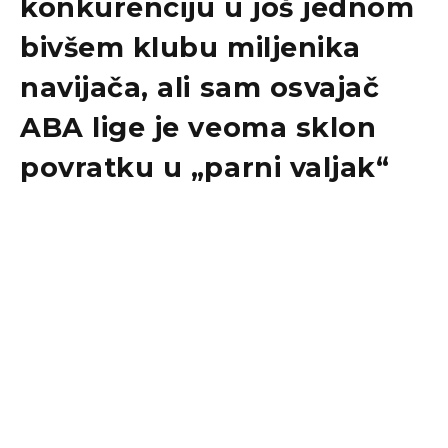
konkurenciju u još jednom
bivšem klubu miljenika
navijača, ali sam osvajač
ABA lige je veoma sklon
povratku u „parni valjak“