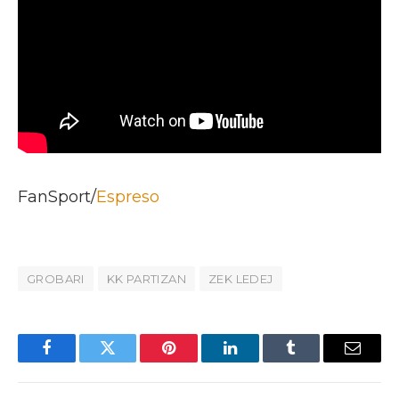
FanSport/
Espreso
GROBARI
KK PARTIZAN
ZEK LEDEJ
Facebook
Twitter
Pinterest
LinkedIn
Tumblr
Email