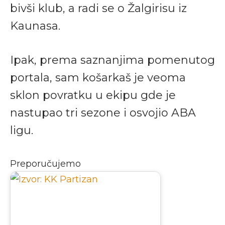
bivši klub, a radi se o Žalgirisu iz
Kaunasa.
Ipak, prema saznanjima pomenutog
portala, sam košarkaš je veoma
sklon povratku u ekipu gde je
nastupao tri sezone i osvojio ABA
ligu.
Preporučujemo