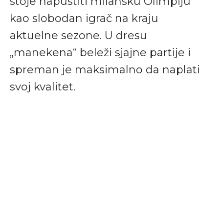
stoje napustiti milansku Olimpiju
kao slobodan igrač na kraju
aktuelne sezone. U dresu
„manekena“ beleži sjajne partije i
spreman je maksimalno da naplati
svoj kvalitet.