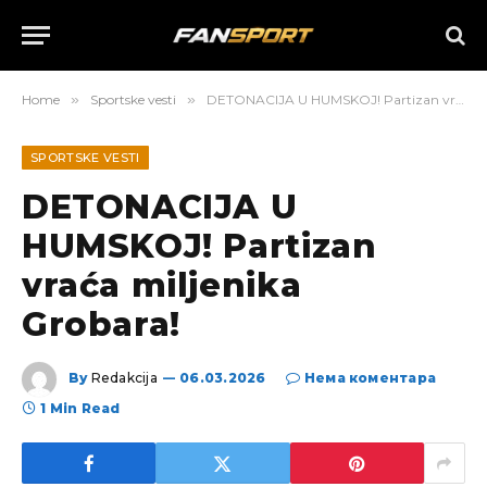
Home
»
Sportske vesti
»
DETONACIJA U HUMSKOJ! Partizan vraća miljenika Grobara!
SPORTSKE VESTI
DETONACIJA U
HUMSKOJ! Partizan
vraća miljenika
Grobara!
By
Redakcija
06.03.2026
Нема коментара
1 Min Read