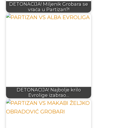
DETONACIJA! Miljenik Grobara se
vraća u Partizan?!
DETONACIJA! Najbolje krilo
Evrolige izabrao…