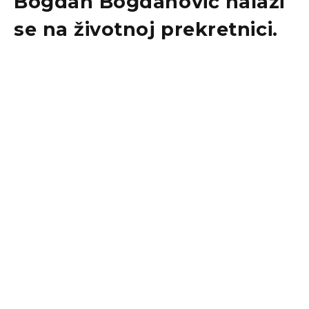
Bogdan Bogdanović
nalazi
se na
životnoj prekretnici
.