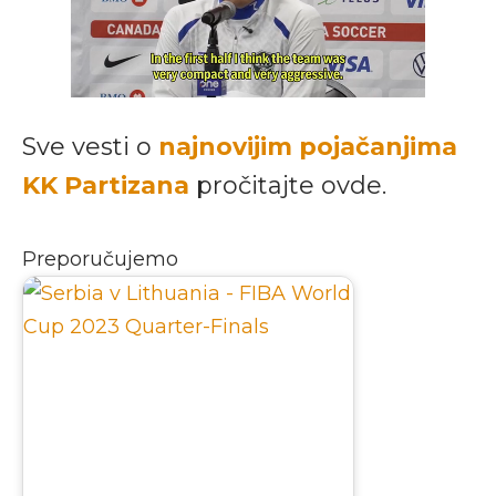
Sve vesti o
najnovijim pojačanjima
KK Partizana
pročitajte ovde.
Preporučujemo