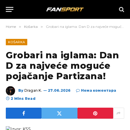
Home
»
Košarka
»
Grobari na iglama: Dan D za najveće moguće pojačanje Partizana!
KOŠARKA
Grobari na iglama: Dan
D za najveće moguće
pojačanje Partizana!
By
Dragan K.
27.06.2026
Нема коментара
2 Mins Read