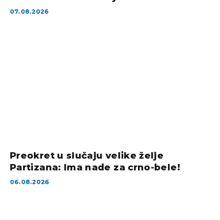
07.08.2026
Preokret u slučaju velike želje
Partizana: Ima nade za crno-bele!
06.08.2026