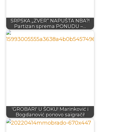
SRPSKA „ZVER“ NAPUŠTA NBA?!
Partizan sprema PONUDU –…
'GROBARI' U ŠOKU! Marinković i
Bogdanović ponovo saigrači!