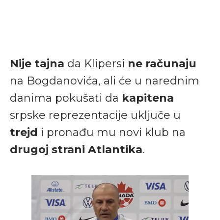
Nije tajna
da Klipersi
ne računaju
na Bogdanovića, ali će u narednim
danima pokušati da
kapitena
srpske reprezentacije uključe u
trejd
i pronađu mu novi klub na
drugoj strani Atlantika
.