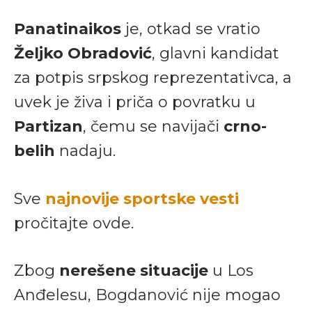
Panatinaikos
je, otkad se vratio
Željko Obradović
, glavni kandidat
za potpis srpskog reprezentativca, a
uvek je živa i priča o povratku u
Partizan
, čemu se navijači
crno-
belih
nadaju.
Sve
najnovije sportske vesti
pročitajte ovde.
Zbog
nerešene situacije
u Los
Anđelesu, Bogdanović nije mogao