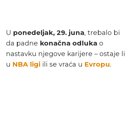
U
ponedeljak, 29. juna
, trebalo bi
da padne
konačna odluka
o
nastavku njegove karijere – ostaje li
u
NBA ligi
ili se vraća u
Evropu
.