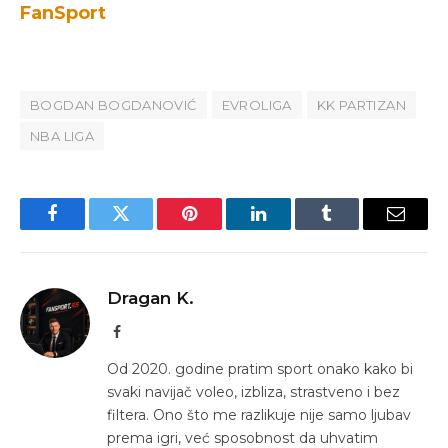
FanSport
BOGDAN BOGDANOVIĆ
EVROLIGA
KK PARTIZAN
NBA LIGA
Facebook
Twitter
Pinterest
LinkedIn
Tumblr
Email
Dragan K.
Facebook
Od 2020. godine pratim sport onako kako bi
svaki navijač voleo, izbliza, strastveno i bez
filtera. Ono što me razlikuje nije samo ljubav
prema igri, već sposobnost da uhvatim