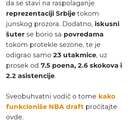
da se stavi na raspolaganje
reprezentaciji Srbije
tokom
junskog prozora. Dodatno,
iskusni
šuter
se borio sa
povredama
tokom protekle sezone, te je
odigrao samo
23 utakmice
, uz
prosek od
7.5 poena, 2.6 skokova i
2.2 asistencije
.
Sveobuhvatni vodič o tome
kako
funkcioniše NBA draft
pročitajte
ovde.