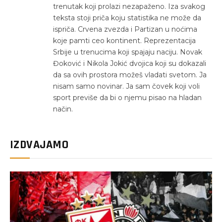
trenutak koji prolazi nezapaženo. Iza svakog
teksta stoji priča koju statistika ne može da
ispriča. Crvena zvezda i Partizan u noćima
koje pamti ceo kontinent. Reprezentacija
Srbije u trenucima koji spajaju naciju. Novak
Đoković i Nikola Jokić dvojica koji su dokazali
da sa ovih prostora možeš vladati svetom. Ja
nisam samo novinar. Ja sam čovek koji voli
sport previše da bi o njemu pisao na hladan
način.
IZDVAJAMO