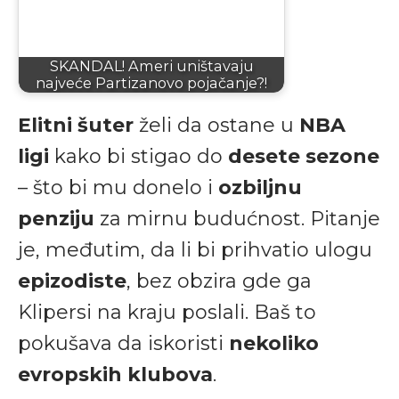
SKANDAL! Ameri uništavaju
najveće Partizanovo pojačanje?!
Elitni šuter
želi da ostane u
NBA
ligi
kako bi stigao do
desete sezone
– što bi mu donelo i
ozbiljnu
penziju
za mirnu budućnost. Pitanje
je, međutim, da li bi prihvatio ulogu
epizodiste
, bez obzira gde ga
Klipersi na kraju poslali. Baš to
pokušava da iskoristi
nekoliko
evropskih klubova
.