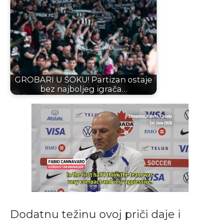
GROBARI U ŠOKU! Partizan ostaje
bez najboljeg igrača…
Dodatnu težinu ovoj priči daje i