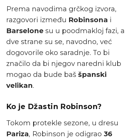
Prema navodima grčkog izvora,
razgovori između
Robinsona
i
Barselone
su u poodmakloj fazi, a
dve strane su se, navodno, već
dogovorile oko saradnje. To bi
značilo da bi njegov naredni klub
mogao da bude baš
španski
velikan
.
Ko je Džastin Robinson?
Tokom protekle sezone, u dresu
Pariza
, Robinson je odigrao
36