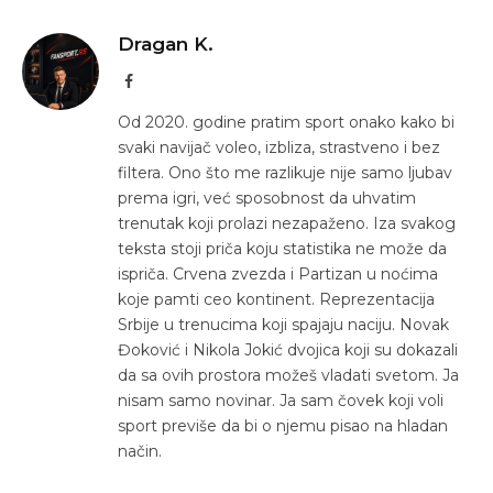
Dragan K.
Facebook
Od 2020. godine pratim sport onako kako bi
svaki navijač voleo, izbliza, strastveno i bez
filtera. Ono što me razlikuje nije samo ljubav
prema igri, već sposobnost da uhvatim
trenutak koji prolazi nezapaženo. Iza svakog
teksta stoji priča koju statistika ne može da
ispriča. Crvena zvezda i Partizan u noćima
koje pamti ceo kontinent. Reprezentacija
Srbije u trenucima koji spajaju naciju. Novak
Đoković i Nikola Jokić dvojica koji su dokazali
da sa ovih prostora možeš vladati svetom. Ja
nisam samo novinar. Ja sam čovek koji voli
sport previše da bi o njemu pisao na hladan
način.