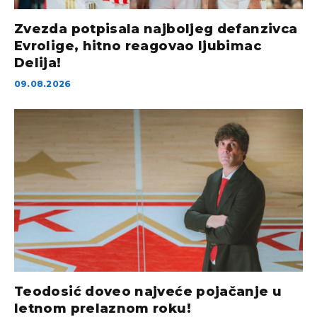
Zvezda potpisala najboljeg defanzivca
Evrolige, hitno reagovao ljubimac
Delija!
09.08.2026
Teodosić doveo najveće pojačanje u
letnom prelaznom roku!