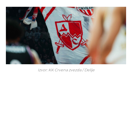
Izvor: KK Crvena zvezda / Delije