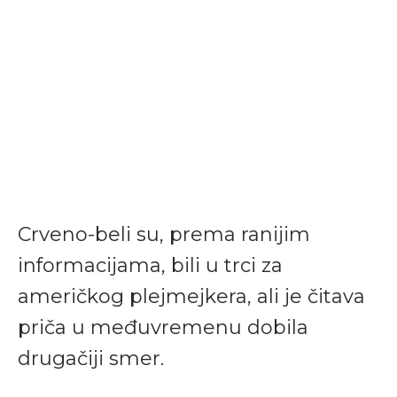
Crveno-beli su, prema ranijim
informacijama, bili u trci za
američkog plejmejkera, ali je čitava
priča u međuvremenu dobila
drugačiji smer.