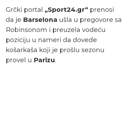
Grčki portal
„Sport24.gr“
prenosi
da je
Barselona
ušla u pregovore sa
Robinsonom i preuzela vodeću
poziciju u nameri da dovede
košarkaša koji je prošlu sezonu
provel u
Parizu
.