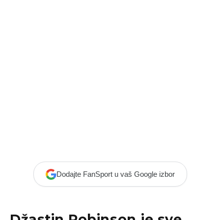
Dodajte FanSport u vaš Google izbor
Džastin Robinson
je sve