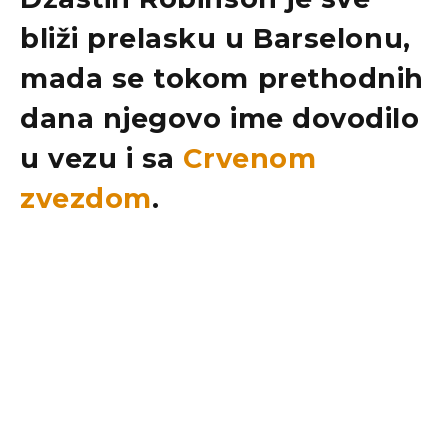
bliži prelasku u
Barselonu
,
mada se tokom prethodnih
dana njegovo ime dovodilo
u vezu i sa
Crvenom
zvezdom
.