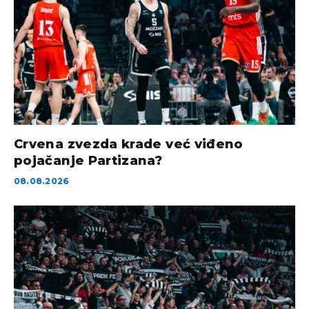
Crvena zvezda krade već viđeno
pojačanje Partizana?
08.08.2026