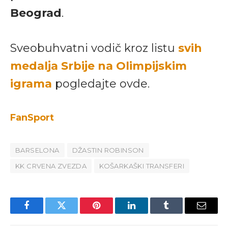
Beograd
.
Sveobuhvatni vodič kroz listu
svih
medalja Srbije na Olimpijskim
igrama
pogledajte ovde.
FanSport
BARSELONA
DŽASTIN ROBINSON
KK CRVENA ZVEZDA
KOŠARKAŠKI TRANSFERI
Facebook
Twitter
Pinterest
LinkedIn
Tumblr
Email