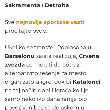
Sakramenta
i
Detroita
.
Sve
najnovije sportske vesti
pročitajte ovde.
Ukoliko se transfer Robinsona u
Barselonu
zaista realizuje,
Crvena
zvezda
će morati da potraži
alternativno rešenje za mesto
organizatora igre, dok bi
Katalonci
na taj način dobili igrača koji je
samo nekoliko dana ranije bio
povezivan baš sa dolaskom u