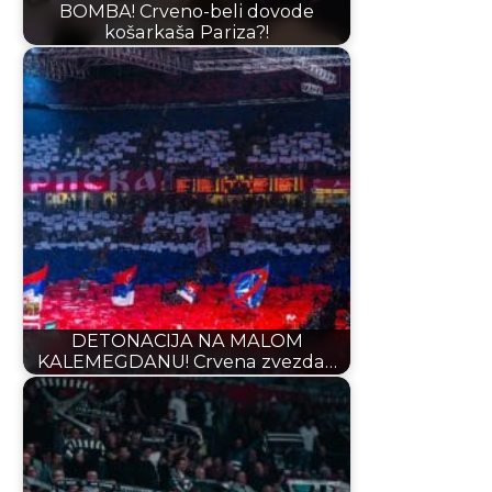
BOMBA! Crveno-beli dovode
košarkaša Pariza?!
DETONACIJA NA MALOM
KALEMEGDANU! Crvena zvezda…