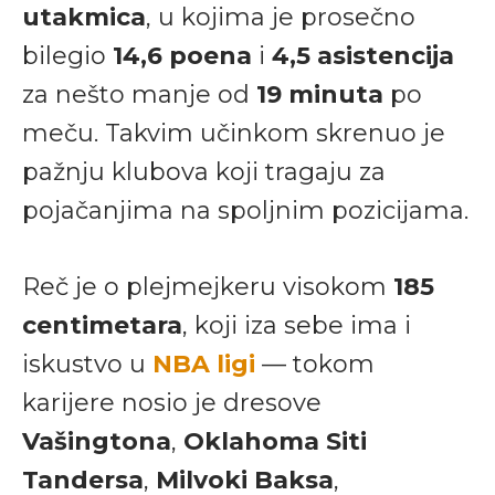
utakmica
, u kojima je prosečno
bilegio
14,6 poena
i
4,5 asistencija
za nešto manje od
19 minuta
po
meču. Takvim učinkom skrenuo je
pažnju klubova koji tragaju za
pojačanjima na spoljnim pozicijama.
Reč je o plejmejkeru visokom
185
centimetara
, koji iza sebe ima i
iskustvo u
NBA ligi
— tokom
karijere nosio je dresove
Vašingtona
,
Oklahoma Siti
Tandersa
,
Milvoki Baksa
,