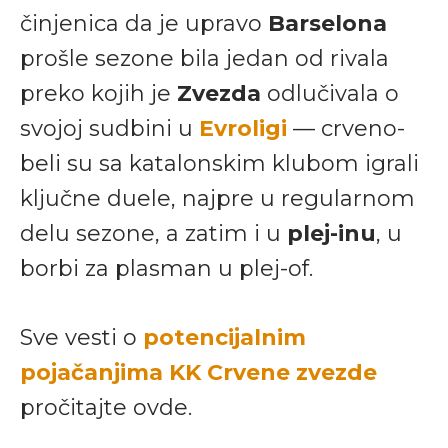
činjenica da je upravo
Barselona
prošle sezone bila jedan od rivala
preko kojih je
Zvezda
odlučivala o
svojoj sudbini u
Evroligi
— crveno-
beli su sa katalonskim klubom igrali
ključne duele, najpre u regularnom
delu sezone, a zatim i u
plej-inu
, u
borbi za plasman u plej-of.
Sve vesti o
potencijalnim
pojačanjima KK Crvene zvezde
pročitajte ovde.