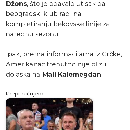
Džons
, što je odavalo utisak da
beogradski klub radi na
kompletiranju bekovske linije za
narednu sezonu.
Ipak, prema informacijama iz Grčke,
Amerikanac trenutno nije blizu
dolaska na
Mali Kalemegdan
.
Preporučujemo