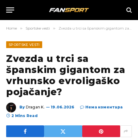
Home
»
Sportske vesti
»
Zvezda u trci sa španskim gigantom za vrhunsko evroligaško pojačanje?
SPORTSKE VESTI
Zvezda u trci sa
španskim gigantom za
vrhunsko evroligaško
pojačanje?
By
Dragan K.
19.06.2026
Нема коментара
2 Mins Read