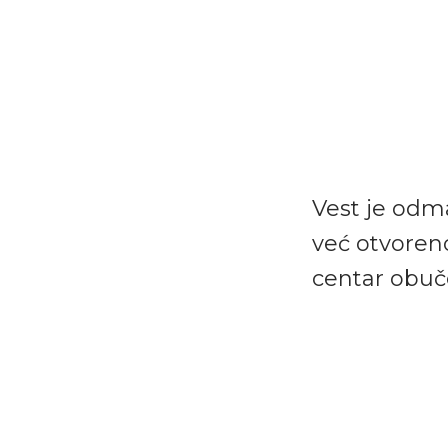
Vest je odm
već otvoreno
centar obuč