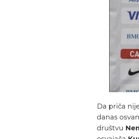
Da priča nij
danas osvan
društvu
Nem
osvajača
Ku