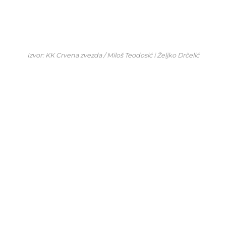
Izvor: KK Crvena zvezda / Miloš Teodosić i Željko Drčelić