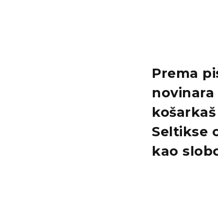
Prema pi
novinar
košarka
Seltikse
o
kao
slob