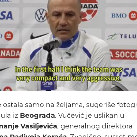
e ostala samo na željama, sugeriše fotogra
ula iz
Beograda
. Vučević je uslikan u
anje Vasiljevića
, generalnog direktora
pa Radivoja Koraća
. Zvanično, susret mo