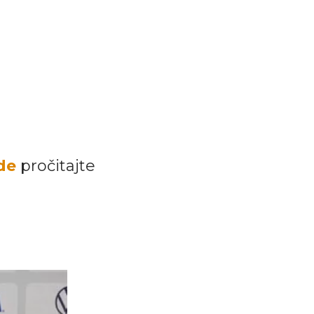
de
pročitajte