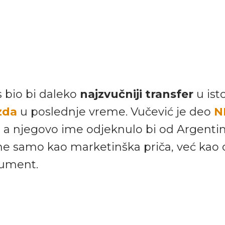
s bio bi daleko
najzvučniji transfer
u isto
zda
u poslednje vreme. Vučević je deo
N
e, a njegovo ime odjeknulo bi od Argenti
ne samo kao marketinška priča, već kao 
gument.