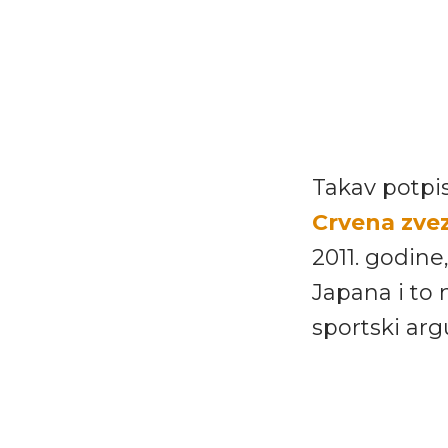
Takav potpi
Crvena zve
2011. godin
Japana i to 
sportski ar