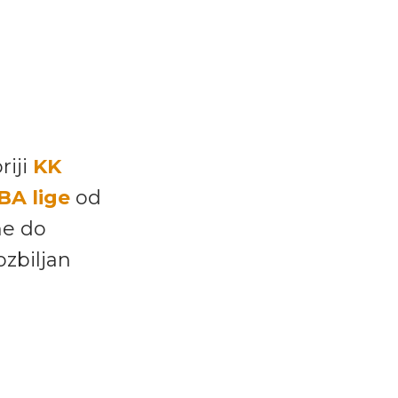
riji
KK
BA lige
od
ne do
ozbiljan