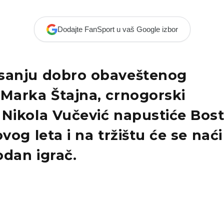
Dodajte FanSport u vaš Google izbor
sanju dobro obaveštenog
a
Marka Štajna
, crnogorski
š
Nikola Vučević
napustiće
Bos
vog leta i na tržištu će se naći
odan igrač
.