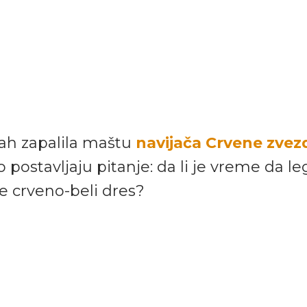
ah zapalila maštu
navijača Crvene zvezd
 postavljaju pitanje: da li je vreme da l
e crveno-beli dres?