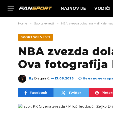
NAJNOVIJE
VODIČI
Home
»
Sportske vesti
»
NBA zvezda dolazi na Mali Kalemegd
SPORTSKE VESTI
NBA zvezda dol
Ova fotografija
By
Dragan K.
13.06.2026
Нема коментар
Facebook
Twitter
Pinter