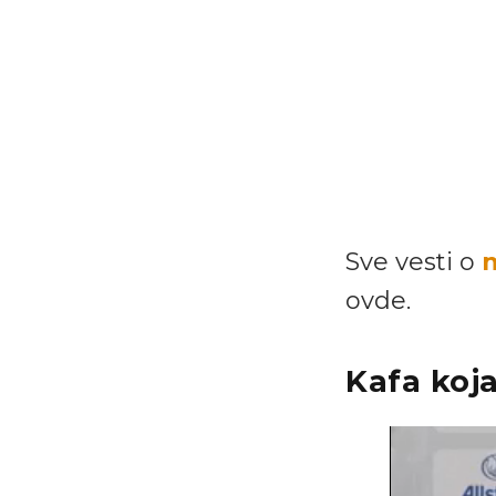
Sve vesti o
n
ovde.
Kafa koja