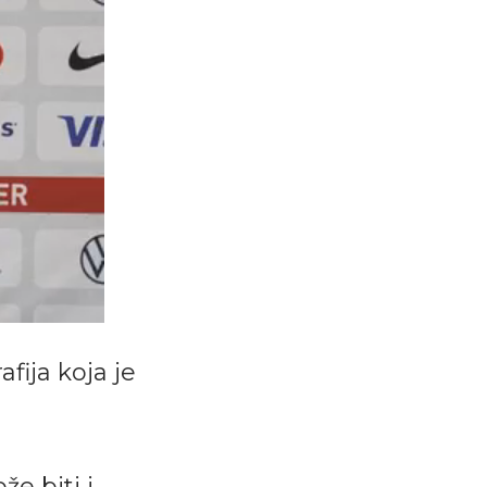
fija koja je
že biti i