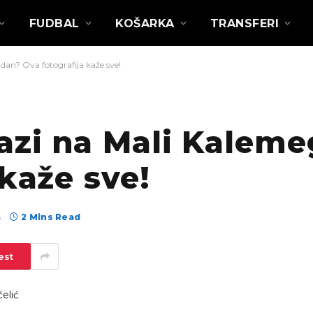
FUDBAL
KOŠARKA
TRANSFERI
an? Ova fotografija kaže sve!
azi na Mali Kalem
 kaže sve!
а
2 Mins Read
est