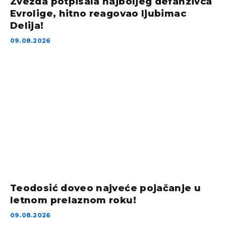
Zvezda potpisala najboljeg defanzivca
Evrolige, hitno reagovao ljubimac
Delija!
09.08.2026
Teodosić doveo najveće pojačanje u
letnom prelaznom roku!
09.08.2026