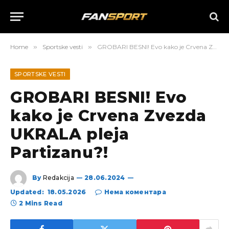
Home
»
Sportske vesti
»
GROBARI BESNI! Evo kako je Crvena Zvezda UKRALA pleja Partizanu?!
SPORTSKE VESTI
GROBARI BESNI! Evo
kako je Crvena Zvezda
UKRALA pleja
Partizanu?!
By
Redakcija
28.06.2024
Updated:
18.05.2026
Нема коментара
2 Mins Read