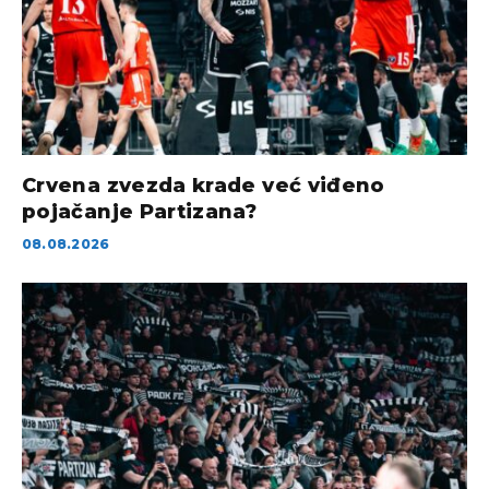
Crvena zvezda krade već viđeno
pojačanje Partizana?
08.08.2026