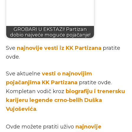
GROBARI U EKSTAZI! Partizan
dobio najveće moguće pojačanje!
Sve
najnovije
vesti iz KK Partizana
pratite
ovde.
Sve aktuelne
vesti o najnovijim
pojačanjima KK Partizana
pratite ovde.
Kompletan vodič kroz
biografiju i trenersku
karijeru legende crno-belih Duška
Vujoševića
.
Ovde možete pratiti uživo
najnovije