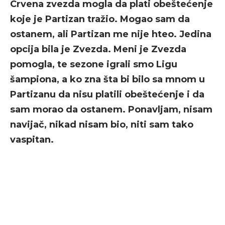
Crvena zvezda mogla da plati obeštećenje
koje je Partizan tražio. Mogao sam da
ostanem, ali Partizan me nije hteo. Jedina
opcija bila je Zvezda. Meni je Zvezda
pomogla, te sezone igrali smo Ligu
šampiona, a ko zna šta bi bilo sa mnom u
Partizanu da nisu platili obeštećenje i da
sam morao da ostanem. Ponavljam, nisam
navijač, nikad nisam bio, niti sam tako
vaspitan.