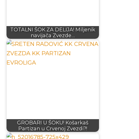
TOTALNI ŠOK ZA DELIJA! Miljenik
navijača Zvezde…
GROBARI U ŠOKU! Košarkaš
Partizan u Crvenoj Zvezdi?!