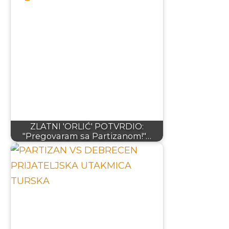
ZLATNI 'ORLIĆ' POTVRDIO:
"Pregovaram sa Partizanom!"…