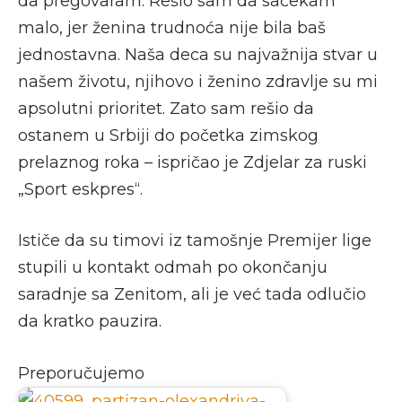
da pregovaram. Rešio sam da sačekam
malo, jer ženina trudnoća nije bila baš
jednostavna. Naša deca su najvažnija stvar u
našem životu, njihovo i ženino zdravlje su mi
apsolutni prioritet. Zato sam rešio da
ostanem u Srbiji do početka zimskog
prelaznog roka – ispričao je Zdjelar za ruski
„Sport eskpres“.
Ističe da su timovi iz tamošnje Premijer lige
stupili u kontakt odmah po okončanju
saradnje sa Zenitom, ali je već tada odlučio
da kratko pauzira.
Preporučujemo