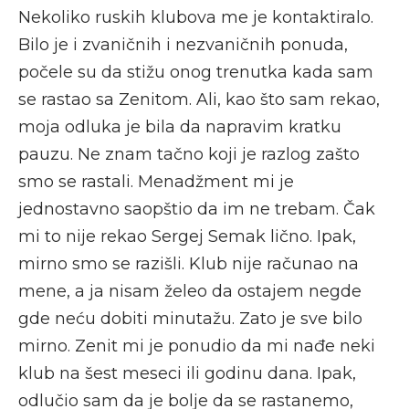
Nekoliko ruskih klubova me je kontaktiralo.
Bilo je i zvaničnih i nezvaničnih ponuda,
počele su da stižu onog trenutka kada sam
se rastao sa Zenitom. Ali, kao što sam rekao,
moja odluka je bila da napravim kratku
pauzu. Ne znam tačno koji je razlog zašto
smo se rastali. Menadžment mi je
jednostavno saopštio da im ne trebam. Čak
mi to nije rekao Sergej Semak lično. Ipak,
mirno smo se razišli. Klub nije računao na
mene, a ja nisam želeo da ostajem negde
gde neću dobiti minutažu. Zato je sve bilo
mirno. Zenit mi je ponudio da mi nađe neki
klub na šest meseci ili godinu dana. Ipak,
odlučio sam da je bolje da se rastanemo,