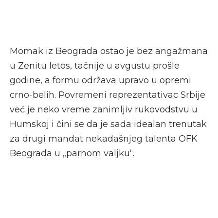
Momak iz Beograda ostao je bez angažmana
u Zenitu letos, tačnije u avgustu prošle
godine, a formu održava upravo u opremi
crno-belih. Povremeni reprezentativac Srbije
već je neko vreme zanimljiv rukovodstvu u
Humskoj i čini se da je sada idealan trenutak
za drugi mandat nekadašnjeg talenta OFK
Beograda u „parnom valjku“.