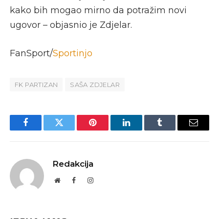
kako bih mogao mirno da potražim novi
ugovor – objasnio je Zdjelar.
FanSport/
Sportinjo
FK PARTIZAN
SAŠA ZDJELAR
Facebook
Twitter
Pinterest
LinkedIn
Tumblr
Email
Redakcija
Website
Facebook
Instagram