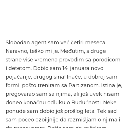
Slobodan agent sam već četiri meseca.
Naravno, teško mi je. Međutim, s druge
strane više vremena provodim sa porodicom
i detetom. Dobio sam 14. januara novo
pojačanje, drugog sina! Inače, u dobroj sam
formi, pošto treniram sa Partizanom. Istina je,
pregovarao sam sa njima, ali još uvek nisam
doneo konačnu odluku o Budućnosti. Neke
ponude sam dobio još prošlog leta. Tek sad
sam počeo ozbiljnije da razmišljam o njima i