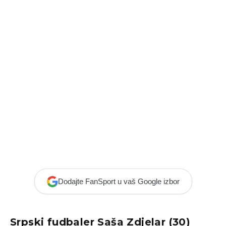
Dodajte FanSport u vaš Google izbor
Srpski fudbaler Saša Zdjelar (30)