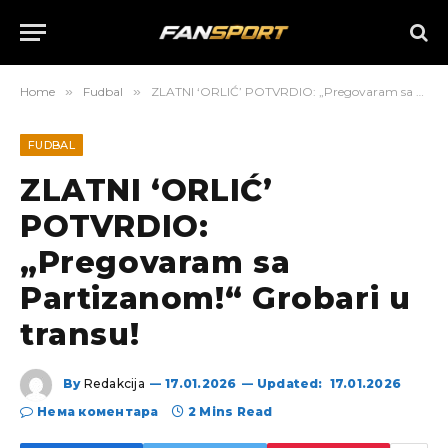
Home
»
Fudbal
»
ZLATNI ‘ORLIĆ’ POTVRDIO: „Pregovaram sa Partizanom!“ Grobari u transu!
FUDBAL
ZLATNI ‘ORLIĆ’
POTVRDIO:
„Pregovaram sa
Partizanom!“ Grobari u
transu!
By
Redakcija
17.01.2026
Updated:
17.01.2026
Нема коментара
2 Mins Read