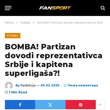
Home
»
Fudbal
»
BOMBA! Partizan dovodi reprezentativca Srbije i kapitena superligaša?!
FUDBAL
BOMBA! Partizan
dovodi reprezentativca
Srbije i kapitena
superligaša?!
By
Redakcija
05.02.2025
Нема коментара
1 Min Read