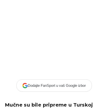
Dodajte FanSport u vaš Google izbor
Mučne su bile pripreme u Turskoj