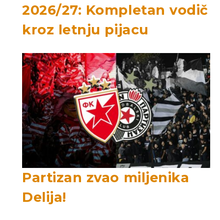
2026/27: Kompletan vodič
kroz letnju pijacu
Partizan zvao miljenika
Delija!