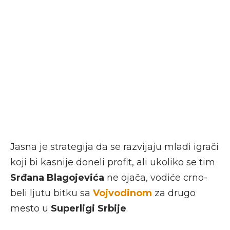
Jasna je strategija da se razvijaju mladi igrači
koji bi kasnije doneli profit, ali ukoliko se tim
Srđana Blagojevića
ne ojača, vodiće crno-
beli ljutu bitku sa
Vojvodinom
za drugo
mesto u
Superligi Srbije
.