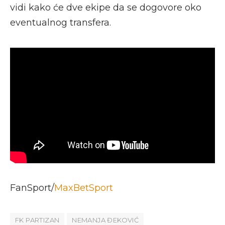
vidi kako će dve ekipe da se dogovore oko
eventualnog transfera.
FanSport/
MaxBetSport
FK PARTIZAN
NEMANJA ĐEKOVIĆ