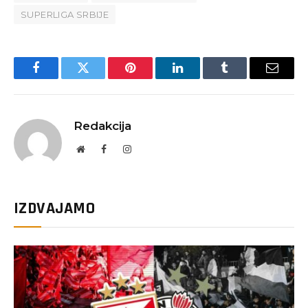
SUPERLIGA SRBIJE
Facebook
Twitter
Pinterest
LinkedIn
Tumblr
Email
Redakcija
Website
Facebook
Instagram
IZDVAJAMO