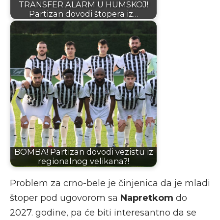
TRANSFER ALARM U HUMSKOJ!
Partizan dovodi štopera iz…
BOMBA! Partizan dovodi vezistu iz
regionalnog velikana?!
Problem za crno-bele je činjenica da je mladi
štoper pod ugovorom sa
Napretkom
do
2027. godine, pa će biti interesantno da se