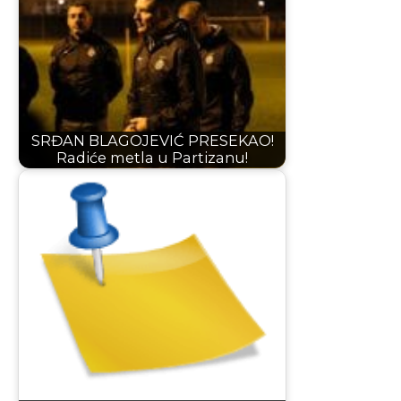
SRĐAN BLAGOJEVIĆ PRESEKAO!
Radiće metla u Partizanu!