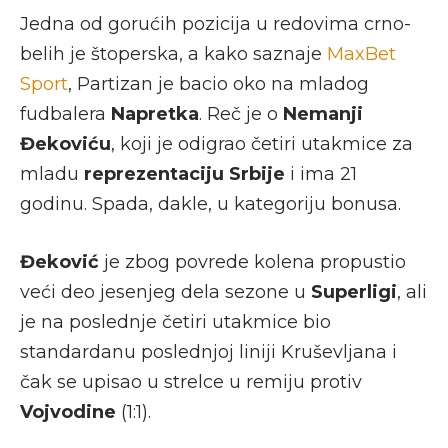
Jedna od gorućih pozicija u redovima crno-
belih je štoperska, a kako saznaje
MaxBet
Sport
, Partizan je bacio oko na mladog
fudbalera
Napretka
. Reč je o
Nemanji
Đekoviću
, koji je odigrao četiri utakmice za
mladu
reprezentaciju Srbije
i ima 21
godinu. Spada, dakle, u kategoriju bonusa.
Đeković
je zbog povrede kolena propustio
veći deo jesenjeg dela sezone u
Superligi
, ali
je na poslednje četiri utakmice bio
standardanu poslednjoj liniji Kruševljana i
čak se upisao u strelce u remiju protiv
Vojvodine
(1:1).