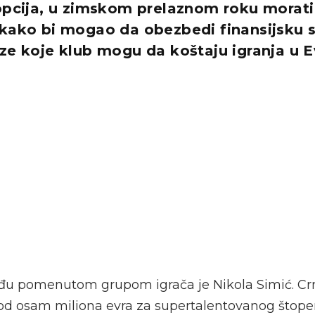
 opcija, u zimskom prelaznom roku morat
kako bi mogao da obezbedi finansijsku s
ze koje klub mogu da koštaju igranja u E
đu pomenutom grupom igrača je Nikola Simić. Crn
od osam miliona evra za supertalentovanog štoper