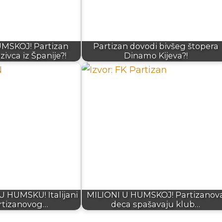
SKOJ! Partizan
Partizan dovodi bivšeg štopera
ivca iz Španije?!
Dinamo Kijeva?!
U HUMSKU! Italijani
MILIONI U HUMSKOJ! Partizanov
rtizanovog…
deca spašavaju klub…