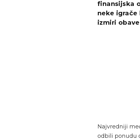
finansijska
neke igrače 
izmiri obave
Najvredniji me
odbili ponudu 