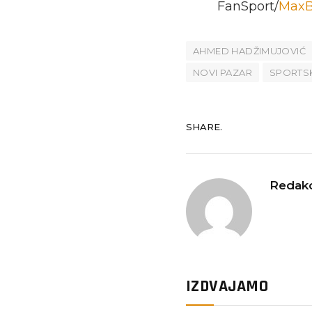
FanSport/
MaxB
AHMED HADŽIMUJOVIĆ
NOVI PAZAR
SPORTSK
SHARE.
Redakc
IZDVAJAMO