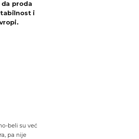
i da proda
tabilnost i
vropi.
o-beli su već
a, pa nije