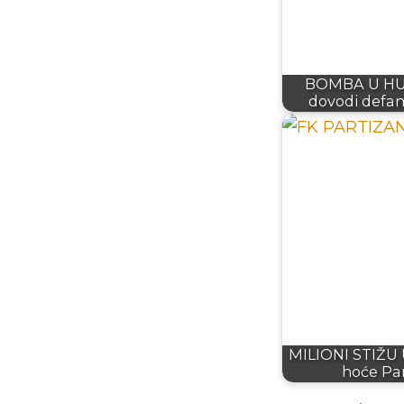
BOMBA U HUM
dovodi defanz
MILIONI STIŽU 
hoće Pa