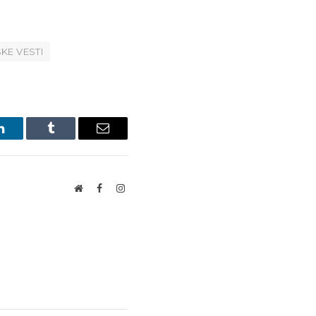
KE VESTI
LinkedIn
Tumblr
Email
Website
Facebook
Instagram