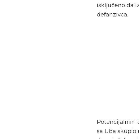
isključeno da 
defanzivca.
Potencijalnim 
sa Uba skupio n