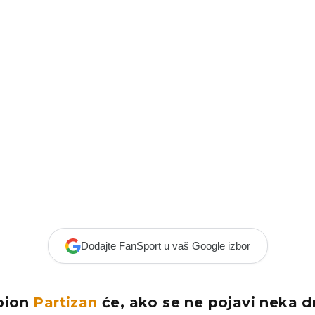
Dodajte FanSport u vaš Google izbor
pion
Partizan
će, ako se ne pojavi neka d