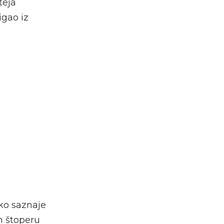
teja
igao iz
ko saznaje
m štoperu