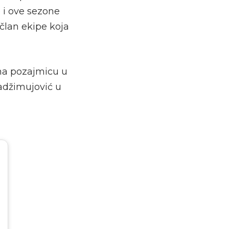
 i ove sezone
 član ekipe koja
 na pozajmicu u
Hadžimujović u