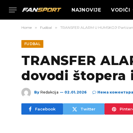
NAJNOVIJE
VODIČI
Home
»
Fudbal
»
TRANSFER ALARM U HUMSKOJ! Partizan do
FUDBAL
TRANSFER ALAR
dovodi štopera 
By
Redakcija
02.01.2026
Нема коментар
Facebook
Twitter
Pinter