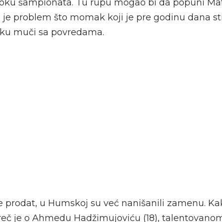
oku šampionata. Tu rupu mogao bi da popuni Ma
i je problem što momak koji je pre godinu dana st
ku muči sa povredama.
 prodat, u Humskoj su već nanišanili zamenu. Ka
reč je o Ahmedu Hadžimujoviću (18), talentovano