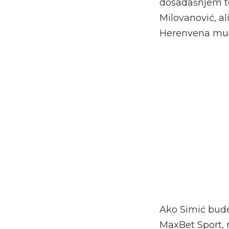
dosadašnjem t
Milovanović, al
Herenvena mu
Ako Simić bude
MaxBet Sport, 