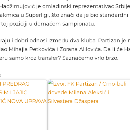
Hadžimujović je omladinski reprezentativac Srbije
takmica u Superligi, što znači da je bio standardni
rtoj poziciji u domaćem šampionatu.
graju i dobri odnosi između dva kluba. Partizan je
ao Mihajla Petkovića i Zorana Alilovića. Da li će 
u samo kroz transfer? Saznaćemo vrlo brzo.
o