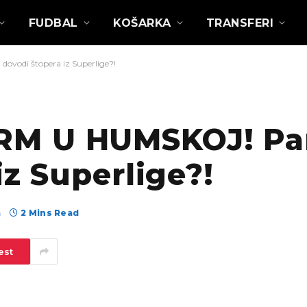
FUDBAL
KOŠARKA
TRANSFERI
vodi štopera iz Superlige?!
M U HUMSKOJ! Par
iz Superlige?!
а
2 Mins Read
est