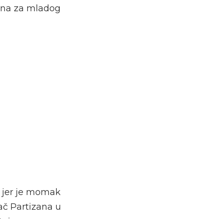
rana za mladog
i jer je momak
rač Partizana u