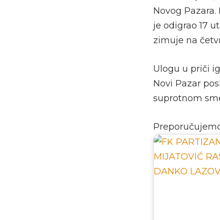
Novog Pazara. 
je odigrao 17 u
zimuje na četv
Ulogu u priči i
Novi Pazar posl
suprotnom smer
Preporučujem