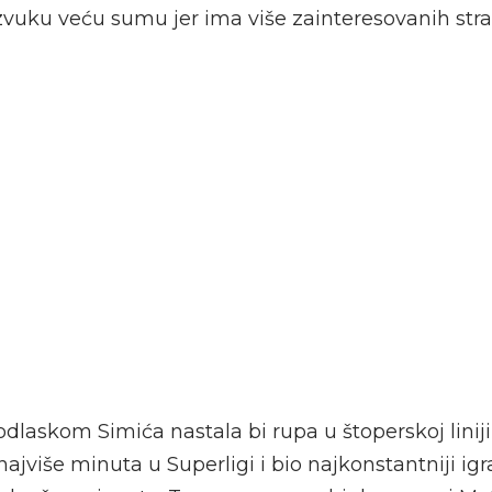
izvuku veću sumu jer ima više zainteresovanih st
odlaskom Simića nastala bi rupa u štoperskoj linij
ajviše minuta u Superligi i bio najkonstantniji ig