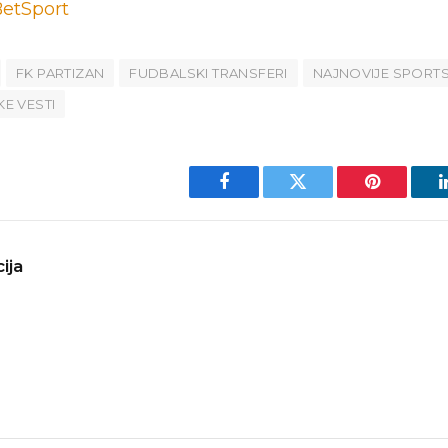
etSport
FK PARTIZAN
FUDBALSKI TRANSFERI
NAJNOVIJE SPORTS
E VESTI
Facebook
Twitter
Pinterest
ija