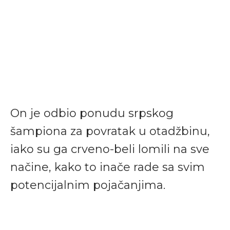
On je odbio ponudu srpskog
šampiona za povratak u otadžbinu,
iako su ga crveno-beli lomili na sve
načine, kako to inače rade sa svim
potencijalnim pojačanjima.