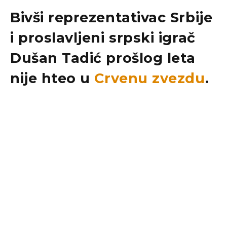
Bivši reprezentativac Srbije
i proslavljeni srpski igrač
Dušan Tadić prošlog leta
nije hteo u
Crvenu zvezdu
.