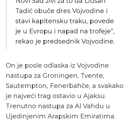
Novi Sad živi za to da Dušan
Tadić obuče dres Vojvodine i
stavi kapitensku traku, povede
je u Evropu i napad na trofeje“,
rekao je predsednik Vojvodine.
On je posle odlaska iz Vojvodine
nastupa za Groningen, Tvente,
Sautempton, Fenerbahče, a svakako
je najveći trag ostavio u Ajaksu.
Trenutno nastupa za Al Vahdu u
Ujedinjenim Arapskim Emiratima.