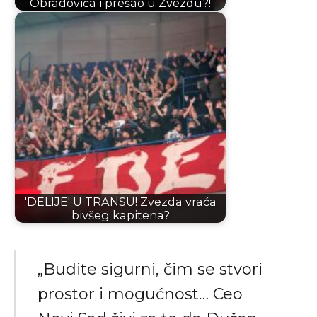
Obradovića i prešao u Zvezdu?!
'DELIJE' U TRANSU! Zvezda vraća
bivšeg kapitena?
„Budite sigurni, čim se stvori
prostor i mogućnost… Ceo