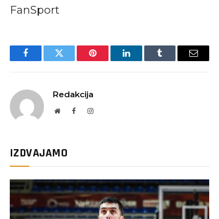
FanSport
Facebook
Twitter
Pinterest
LinkedIn
Tumblr
Email
Redakcija
Website
Facebook
Instagram
IZDVAJAMO