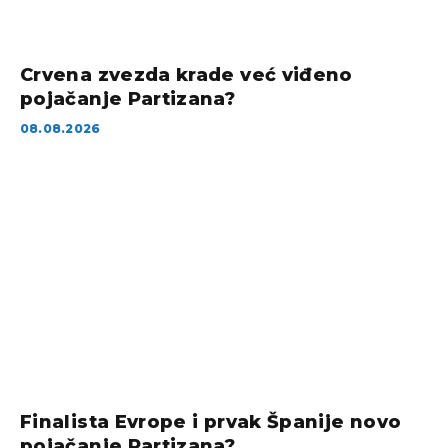
Crvena zvezda krade već viđeno
pojačanje Partizana?
08.08.2026
Finalista Evrope i prvak Španije novo
pojačanje Partizana?