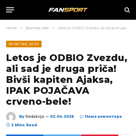
Home
»
Sportske vesti
»
Letos je ODBIO Zvezdu, ali sad je druga priča! Bivši kapiten Ajaksa, IPAK POJAČAVA crveno-bele!
SPORTSKE VESTI
Letos je ODBIO Zvezdu,
ali sad je druga priča!
Bivši kapiten Ajaksa,
IPAK POJAČAVA
crveno-bele!
By
Redakcija
02.04.2026
Нема коментара
2 Mins Read