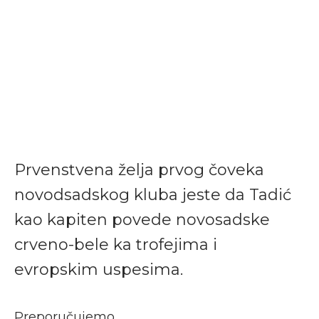
Prvenstvena želja prvog čoveka
novodsadskog kluba jeste da Tadić
kao kapiten povede novosadske
crveno-bele ka trofejima i
evropskim uspesima.
Preporučujemo