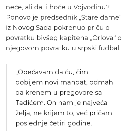
neće, ali da li hoće u Vojvodinu?
Ponovo je predsednik „Stare dame“
iz Novog Sada pokrenuo priču o
povratku bivšeg kapitena „Orlova“ o
njegovom povratku u srpski fudbal.
„Obećavam da ću, čim
dobijem novi mandat, odmah
da krenem u pregovore sa
Tadićem. On nam je najveća
želja, ne krijem to, već pričam
poslednje četiri godine.