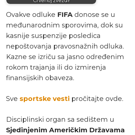
Crvenoj zvezdi!
Ovakve odluke
FIFA
donose se u
međunarodnim sporovima, dok su
kasnije suspenzije posledica
nepoštovanja pravosnažnih odluka.
Kazne se izriču sa jasno određenim
rokom trajanja ili do izmirenja
finansijskih obaveza.
Sve
sportske vesti
pročitajte ovde.
Disciplinski organ sa sedištem u
Sjedinjenim Američkim Državama