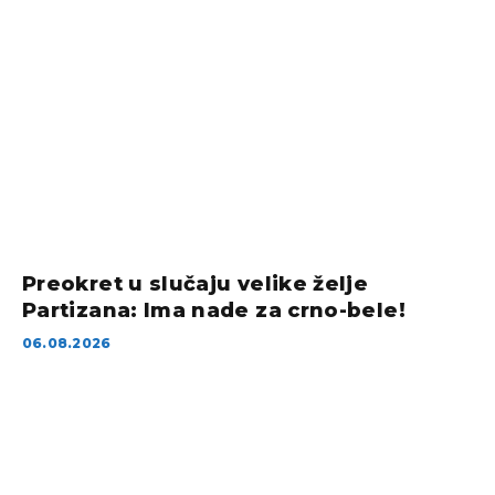
Preokret u slučaju velike želje
Partizana: Ima nade za crno-bele!
06.08.2026