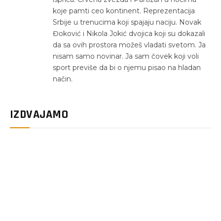
koje pamti ceo kontinent. Reprezentacija
Srbije u trenucima koji spajaju naciju. Novak
Đoković i Nikola Jokić dvojica koji su dokazali
da sa ovih prostora možeš vladati svetom. Ja
nisam samo novinar. Ja sam čovek koji voli
sport previše da bi o njemu pisao na hladan
način.
IZDVAJAMO