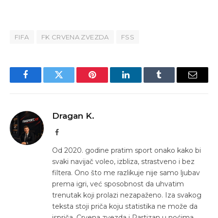
FIFA
FK CRVENA ZVEZDA
FSS
Facebook
Twitter
Pinterest
LinkedIn
Tumblr
Email
Dragan K.
Facebook
Od 2020. godine pratim sport onako kako bi
svaki navijač voleo, izbliza, strastveno i bez
filtera. Ono što me razlikuje nije samo ljubav
prema igri, već sposobnost da uhvatim
trenutak koji prolazi nezapaženo. Iza svakog
teksta stoji priča koju statistika ne može da
ispriča. Crvena zvezda i Partizan u noćima