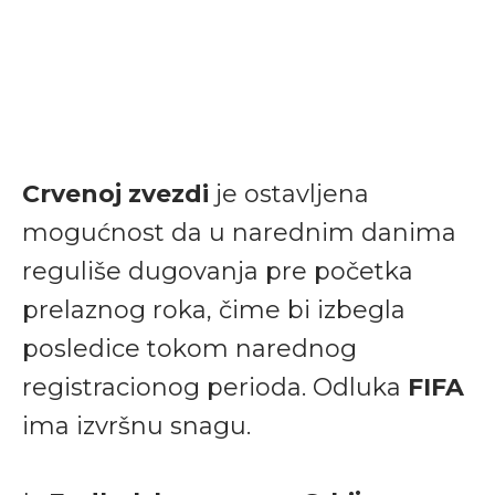
Crvenoj zvezdi
je ostavljena
mogućnost da u narednim danima
reguliše dugovanja pre početka
prelaznog roka, čime bi izbegla
posledice tokom narednog
registracionog perioda. Odluka
FIFA
ima izvršnu snagu.