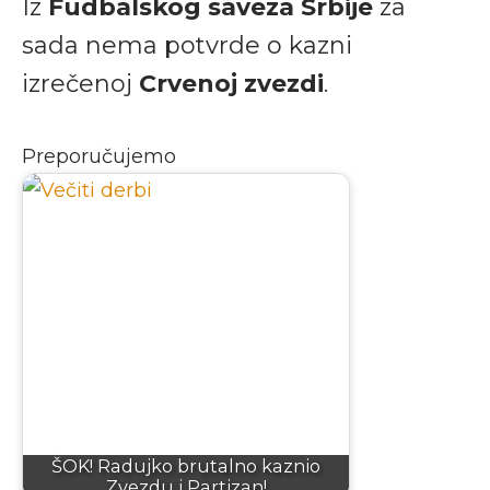
Iz
Fudbalskog saveza Srbije
za
sada nema potvrde o kazni
izrečenoj
Crvenoj zvezdi
.
Preporučujemo
ŠOK! Radujko brutalno kaznio
Zvezdu i Partizan!