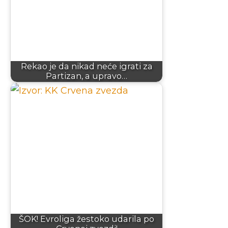
Rekao je da nikad neće igrati za
Partizan, a upravo…
ŠOK! Evroliga žestoko udarila po