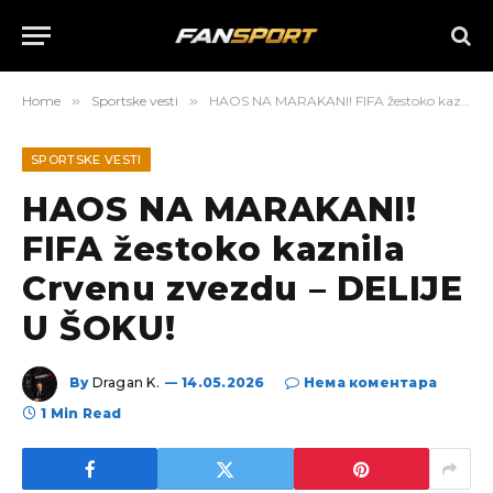
Home
»
Sportske vesti
»
HAOS NA MARAKANI! FIFA žestoko kaznila Crvenu zvezdu – DELIJE U ŠOKU!
SPORTSKE VESTI
HAOS NA MARAKANI!
FIFA žestoko kaznila
Crvenu zvezdu – DELIJE
U ŠOKU!
By
Dragan K.
14.05.2026
Нема коментара
1 Min Read