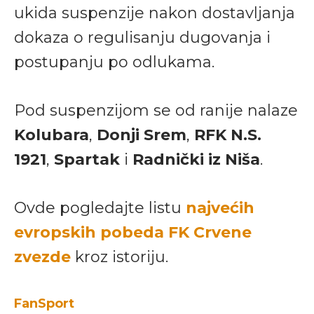
ukida suspenzije nakon dostavljanja
dokaza o regulisanju dugovanja i
postupanju po odlukama.
Pod suspenzijom se od ranije nalaze
Kolubara
,
Donji Srem
,
RFK N.S.
1921
,
Spartak
i
Radnički iz Niša
.
Ovde pogledajte listu
najvećih
evropskih pobeda FK Crvene
zvezde
kroz istoriju.
FanSport