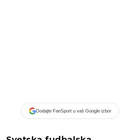
Dodajte FanSport u vaš Google izbor
Svetska fudbalska