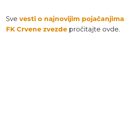
Sve
vesti o najnovijim pojačanjima
FK Crvene zvezde
pročitajte ovde.