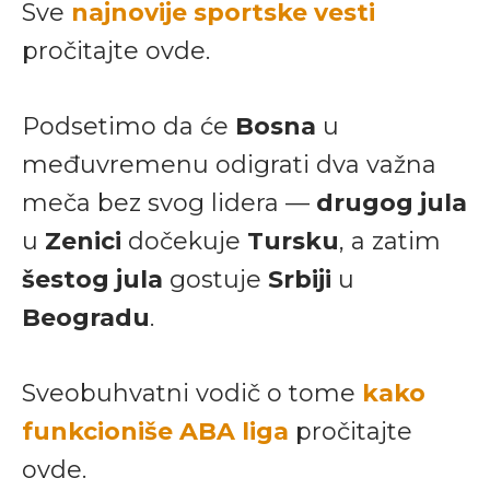
Sve
najnovije sportske vesti
pročitajte ovde.
Podsetimo da će
Bosna
u
međuvremenu odigrati dva važna
meča bez svog lidera —
drugog jula
u
Zenici
dočekuje
Tursku
, a zatim
šestog jula
gostuje
Srbiji
u
Beogradu
.
Sveobuhvatni vodič o tome
kako
funkcioniše ABA liga
pročitajte
ovde.