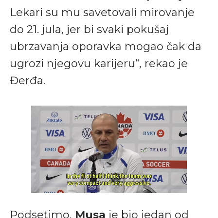
Lekari su mu savetovali mirovanje
do 21. jula, jer bi svaki pokušaj
ubrzavanja oporavka mogao čak da
ugrozi njegovu karijeru“, rekao je
Đerđa.
Podsetimo,
Musa
je bio jedan od