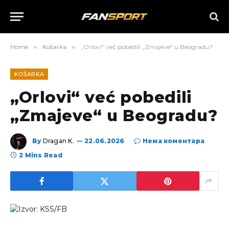
Home
»
Košarka
»
„Orlovi“ već pobedili „Zmajeve“ u Beogradu?
KOŠARKA
„Orlovi“ već pobedili
„Zmajeve“ u Beogradu?
By
Dragan K.
22.06.2026
Нема коментара
2 Mins Read