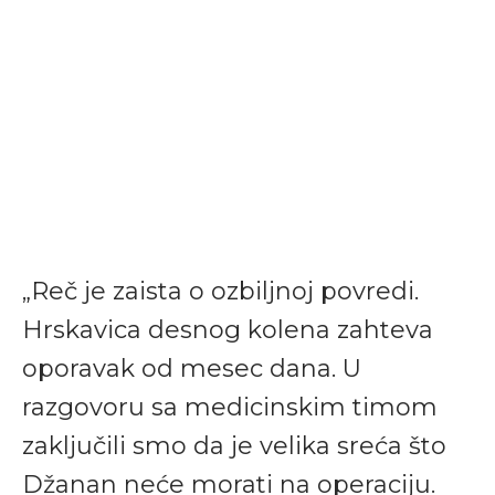
„Reč je zaista o ozbiljnoj povredi.
Hrskavica desnog kolena zahteva
oporavak od mesec dana. U
razgovoru sa medicinskim timom
zaključili smo da je velika sreća što
Džanan neće morati na operaciju.