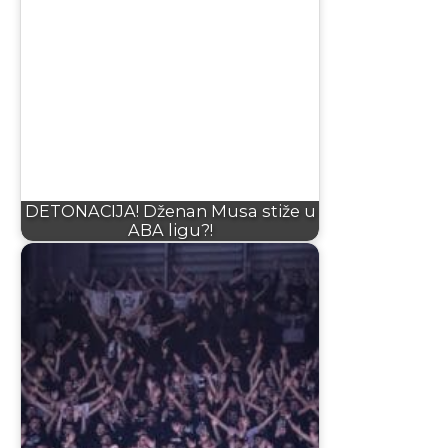
DETONACIJA! Dženan Musa stiže u
ABA ligu?!