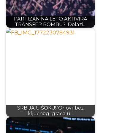
PARTIZAN NA LETO AKTIVIRA
TRANSFER BOMBU?! Dolazi…
SRBIJA U ŠOKU! 'Orlovi' bez
ključnog igrača u…