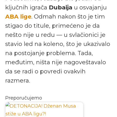
ključnih igrača
Dubaija
u osvajanju
ABA lige
. Odmah nakon što je tim
stigao do titule, primećeno je da
nešto nije u redu — u svlačionici je
stavio led na koleno, što je ukazivalo
na postojanje problema. Tada,
međutim, ništa nije nagoveštavalo
da se radi o povredi ovakvih
razmera.
Preporučujemo