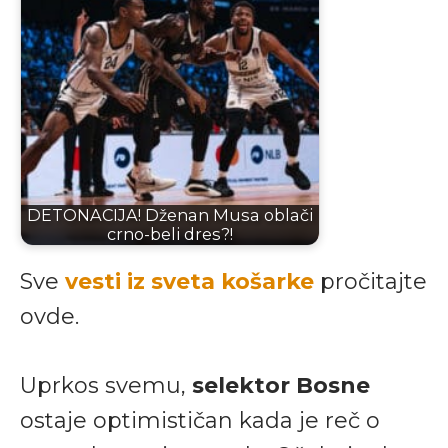
DETONACIJA! Dženan Musa oblači
crno-beli dres?!
Sve
vesti iz sveta košarke
pročitajte
ovde.
Uprkos svemu,
selektor Bosne
ostaje optimističan kada je reč o