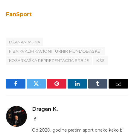
FanSport
DŽANAN MUSA
FIBA KVALIFIKACIONI TURNIR MUNDOBASKET
KOŠARKAŠKA REPREZENTACIJA SRBIJE
KSS
Facebook
Twitter
Pinterest
LinkedIn
Tumblr
Email
Dragan K.
Facebook
Od 2020. godine pratim sport onako kako bi