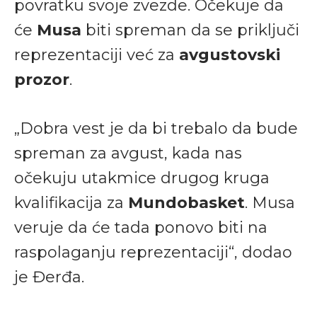
povratku svoje zvezde. Očekuje da
će
Musa
biti spreman da se priključi
reprezentaciji već za
avgustovski
prozor
.
„Dobra vest je da bi trebalo da bude
spreman za avgust, kada nas
očekuju utakmice drugog kruga
kvalifikacija za
Mundobasket
. Musa
veruje da će tada ponovo biti na
raspolaganju reprezentaciji“, dodao
je Đerđa.