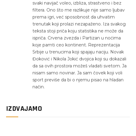
svaki navijač voleo, izbliza, strastveno i bez
filtera. Ono što me razlikuje nije samo ljubav
prema igri, već sposobnost da uhvatim
trenutak koji prolazi nezapaženo. Iza svakog
teksta stoji priča koju statistika ne može da
ispriča. Crvena zvezda i Partizan u noćima
koje pamti ceo kontinent. Reprezentacija
Srbije u trenucima koji spajaju naciju. Novak
Đoković i Nikola Jokić dvojica koji su dokazali
da sa ovih prostora možeš vladati svetom. Ja
nisam samo novinar. Ja sam čovek koji voli
sport previše da bi o njemu pisao na hladan
način.
IZDVAJAMO