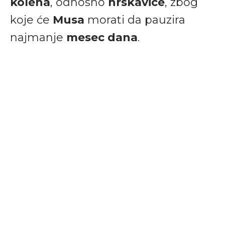
kolena
, odnosno
hrskavice
, zbog
koje će
Musa
morati da pauzira
najmanje
mesec dana
.