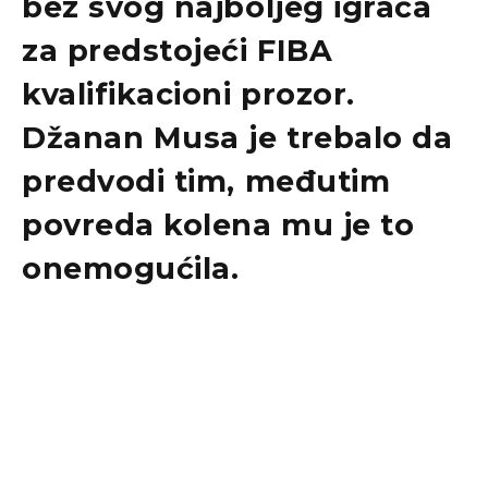
bez svog najboljeg igrača
za predstojeći
FIBA
kvalifikacioni prozor
.
Džanan Musa
je trebalo da
predvodi tim, međutim
povreda kolena
mu je to
onemogućila.