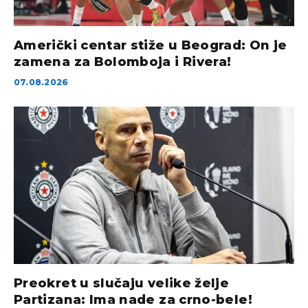
Američki centar stiže u Beograd: On je
zamena za Bolomboja i Rivera!
07.08.2026
Preokret u slučaju velike želje
Partizana: Ima nade za crno-bele!