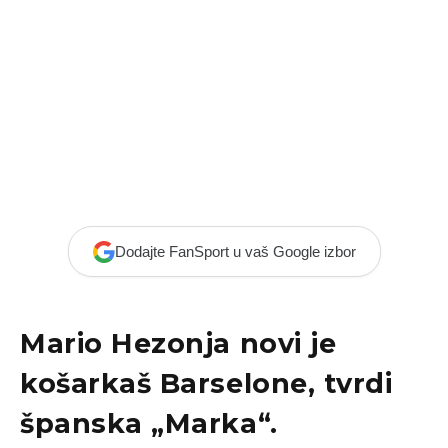
Dodajte FanSport u vaš Google izbor
Mario Hezonja novi je
košarkaš Barselone, tvrdi
španska „Marka“.