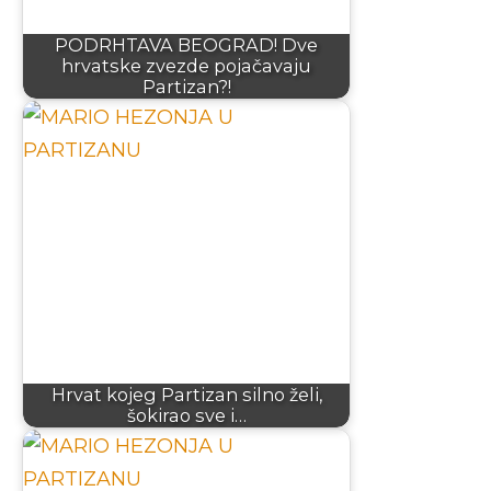
PODRHTAVA BEOGRAD! Dve
hrvatske zvezde pojačavaju
Partizan?!
Hrvat kojeg Partizan silno želi,
šokirao sve i…