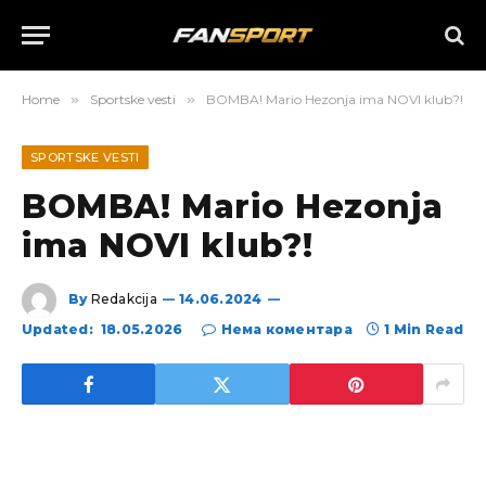
Home
»
Sportske vesti
»
BOMBA! Mario Hezonja ima NOVI klub?!
SPORTSKE VESTI
BOMBA! Mario Hezonja
ima NOVI klub?!
By
Redakcija
14.06.2024
Updated:
18.05.2026
Нема коментара
1 Min Read