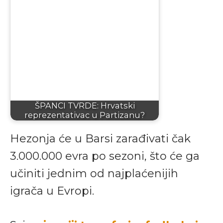
ŠPANCI TVRDE: Hrvatski
reprezentativac u Partizanu?
Hezonja će u Barsi zarađivati čak
3.000.000 evra po sezoni, što će ga
učiniti jednim od najplaćenijih
igrača u Evropi.