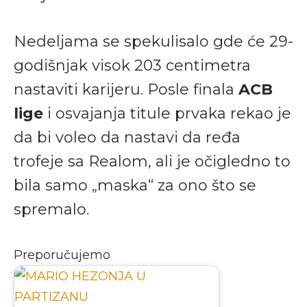
Nedeljama se spekulisalo gde će 29-
godišnjak visok 203 centimetra
nastaviti karijeru. Posle finala
ACB
lige
i osvajanja titule prvaka rekao je
da bi voleo da nastavi da ređa
trofeje sa Realom, ali je očigledno to
bila samo „maska“ za ono što se
spremalo.
Preporučujemo