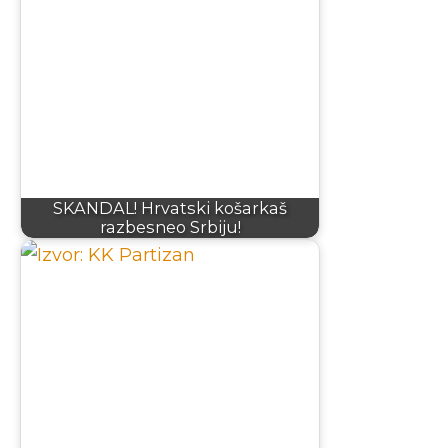
SKANDAL! Hrvatski košarkaš
razbesneo Srbiju!