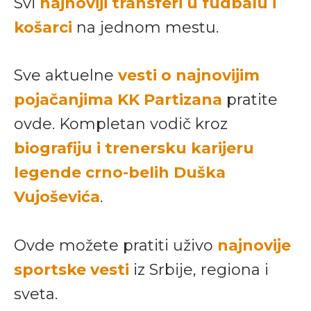
Svi
najnoviji transferi u fudbalu i
košarci
na jednom mestu.
Sve aktuelne
vesti o najnovijim
pojačanjima KK Partizana
pratite
ovde. Kompletan vodič kroz
biografiju i trenersku karijeru
legende crno-belih Duška
Vujoševića
.
Ovde možete pratiti uživo
najnovije
sportske vesti
iz Srbije, regiona i
sveta.