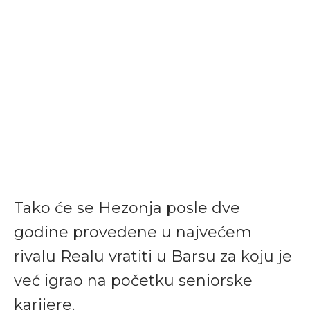
Tako će se Hezonja posle dve
godine provedene u najvećem
rivalu Realu vratiti u Barsu za koju je
već igrao na početku seniorske
karijere.