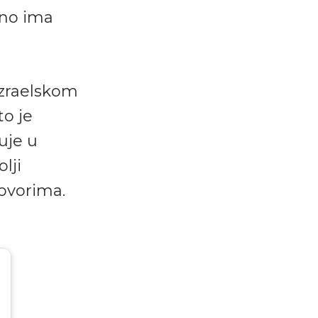
tno ima
izraelskom
što je
uje u
lji
govorima.