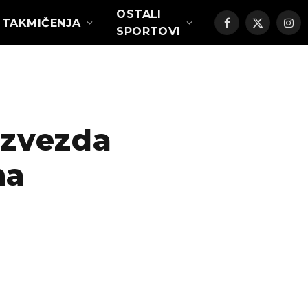
OSTALI
TAKMIČENJA
Facebook
X
Ins
SPORTOVI
(Twitter)
zvezda
na