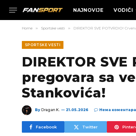
NAJNOVIJE
VODIČI
Home
»
Sportske vesti
»
DIREKTOR SVE POTVRDIO! Crvena z
SPORTSKE VESTI
DIREKTOR SVE 
pregovara sa v
Stankovića!
By
Dragan K.
21.05.2026
Нема коментар
Facebook
Twitter
Pinter