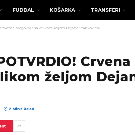
FUDBAL
KOŠARKA
TRANSFERI
vezda pregovara sa velikom željom Dejana Stankovića!
POTVRDIO! Crvena 
elikom željom Deja
а
2 Mins Read
est