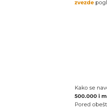
zvezde
pogl
Kako se nav
500.000 i m
Pored obešt