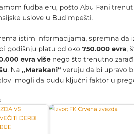
samom fudbaleru, pošto Abu Fani trenu
nsijske uslove u Budimpešti.
prema istim informacijama, spremna da 
udi godišnju platu od oko
750.000 evra
, 
0.000 evra više
nego što trenutno zarađ
šu
. Na
„Marakani“
veruju da bi upravo bo
uslovi mogli da budu ključni faktor u pre
o