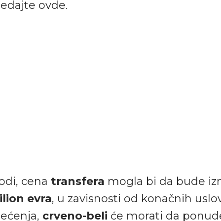
edajte ovde.
odi, cena
transfera
mogla bi da bude i
ilion evra
, u zavisnosti od konačnih usl
ećenja,
crveno-beli
će morati da ponud