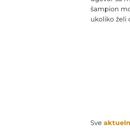
šampion mor
ukoliko želi 
Sve
aktueln