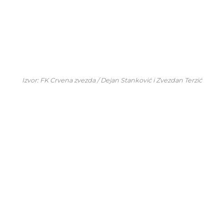
Izvor: FK Crvena zvezda / Dejan Stanković i Zvezdan Terzić