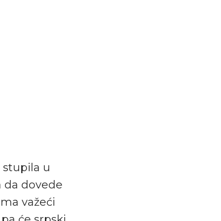
 stupila u
a da dovede
 ima važeći
, pa će srpski