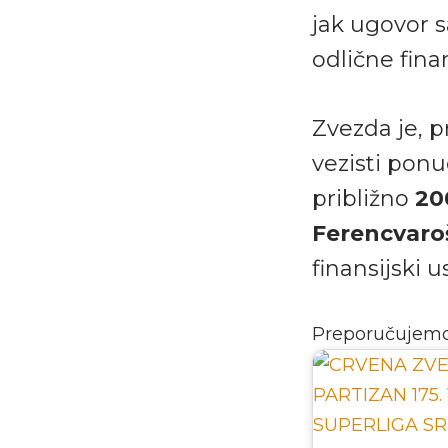
jak ugovor 
odlične fina
Zvezda je, 
vezisti pon
približno
20
Ferencvaro
finansijski 
Preporučujem