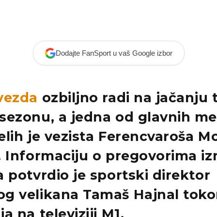
Dodajte FanSport u vaš Google izbor
vezda
ozbiljno radi na jačanju 
sezonu, a jedna od glavnih me
elih
je vezista
Ferencvaroša
M
. Informaciju o
pregovorima
iz
 potvrdio je sportski direktor
g velikana Tamaš Hajnal tok
a na televiziji
M1
.