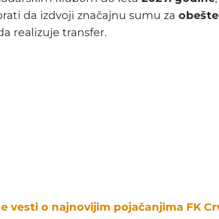
ati da izdvoji značajnu sumu za
obešte
da realizuje transfer.
e vesti o najnovijim pojačanjima FK C