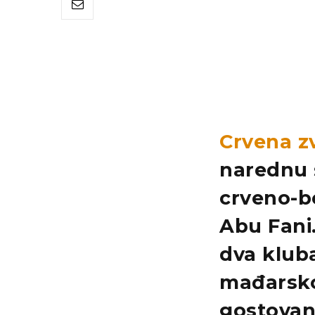
Crvena z
narednu 
crveno-b
Abu Fani
dva kluba
mađarsko
gostovanj