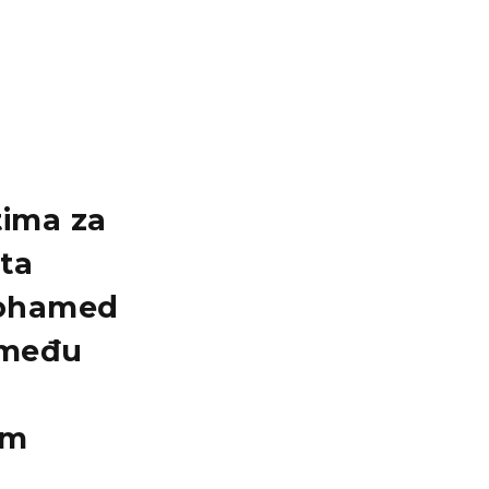
tima za
ta
ohamed
među
om