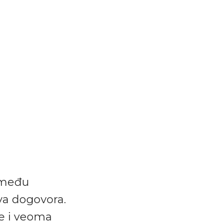
zmeđu
ova dogovora.
e i veoma