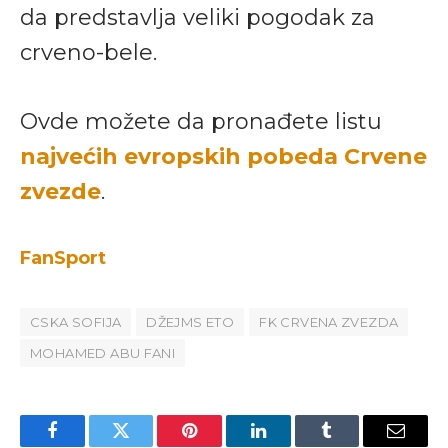
da predstavlja veliki pogodak za
crveno-bele.
Ovde možete da pronađete listu
najvećih evropskih pobeda Crvene
zvezde
.
FanSport
CSKA SOFIJA
DŽEJMS ETO
FK CRVENA ZVEZDA
MOHAMED ABU FANI
Facebook
Twitter
Pinterest
LinkedIn
Tumblr
Email