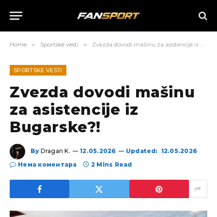
Home
»
Sportske vesti
»
Zvezda dovodi mašinu za asistencije iz Bugarske?!
SPORTSKE VESTI
Zvezda dovodi mašinu
za asistencije iz
Bugarske?!
By
Dragan K.
12.05.2026
Updated:
12.05.2026
Нема коментара
2 Mins Read