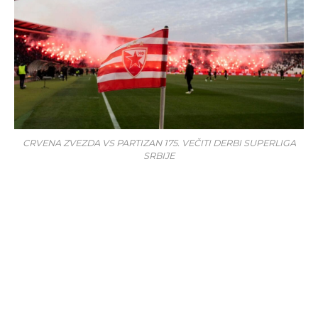
CRVENA ZVEZDA VS PARTIZAN 175. VEČITI DERBI SUPERLIGA
SRBIJE