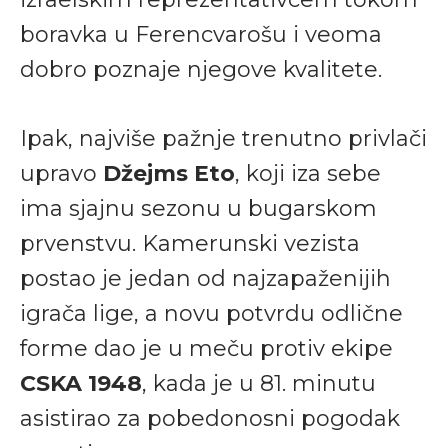
boravka u Ferencvarošu i veoma
dobro poznaje njegove kvalitete.
Ipak, najviše pažnje trenutno privlači
upravo
Džejms Eto
, koji iza sebe
ima sjajnu sezonu u bugarskom
prvenstvu. Kamerunski vezista
postao je jedan od najzapaženijih
igrača lige, a novu potvrdu odlične
forme dao je u meču protiv ekipe
CSKA 1948
, kada je u 81. minutu
asistirao za pobedonosni pogodak