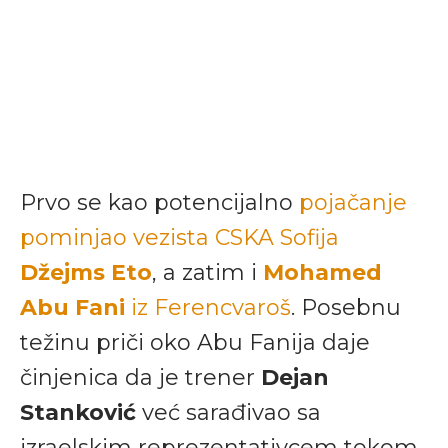
Prvo se kao potencijalno
pojačanje
pominjao vezista CSKA Sofija
Džejms Eto
, a zatim i
Mohamed
Abu Fani
iz Ferencvaroš
. Posebnu
težinu priči oko Abu Fanija daje
činjenica da je trener
Dejan
Stanković
već sarađivao sa
izraelskim reprezentativcem tokom