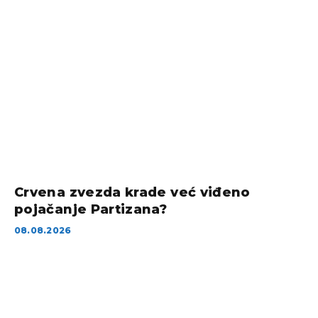
Crvena zvezda krade već viđeno
pojačanje Partizana?
08.08.2026