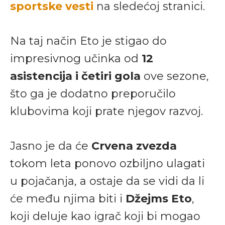
sportske vesti
na sledećoj stranici.
Na taj način Eto je stigao do
impresivnog učinka od
12
asistencija i četiri gola
ove sezone,
što ga je dodatno preporučilo
klubovima koji prate njegov razvoj.
Jasno je da će
Crvena zvezda
tokom leta ponovo ozbiljno ulagati
u pojačanja, a ostaje da se vidi da li
će među njima biti i
Džejms Eto
,
koji deluje kao igrač koji bi mogao