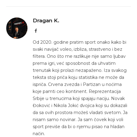
Dragan K.
Facebook
Od 2020. godine pratim sport onako kako bi
svaki navijač voleo, izbliza, strastveno i bez
filtera. Ono što me razlikuje nije samo ljubav
prema igri, već sposobnost da uhvatim
trenutak koji prolazi nezapaženo. Iza svakog
teksta stoji priča koju statistika ne može da
ispriča. Crvena zvezda i Partizan u noćima
koje pamti ceo kontinent. Reprezentacija
Srbije u trenucima koji spajaju naciju. Novak
Đoković i Nikola Jokić dvojica koji su dokazali
da sa ovih prostora možeš vladati svetom. Ja
nisam samo novinar. Ja sam čovek koji voli
sport previše da bi o njemu pisao na hladan
način.