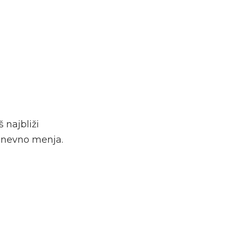
 najbliži
odnevno menja.