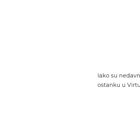
Iako su nedavne
ostanku u Virt