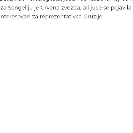
za Šengeliju je Crvena zvezda, ali juče se pojavila
ainteresovan za reprezentativca Gruzije.