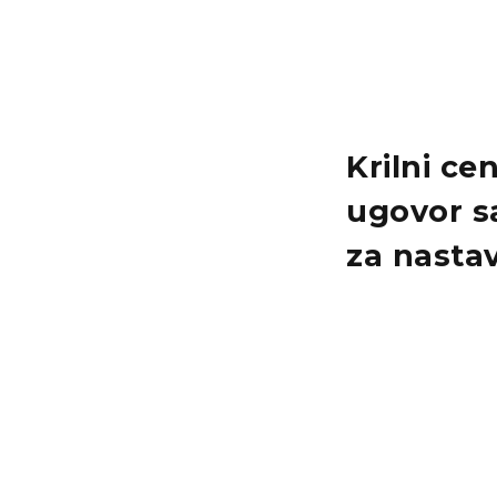
Krilni ce
ugovor sa
za nastav