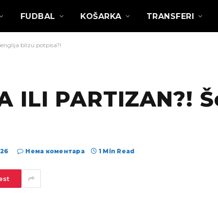
FUDBAL
KOŠARKA
TRANSFERI
glija blizu potpisa?!
ILI PARTIZAN?! Še
026
Нема коментара
1 Min Read
est