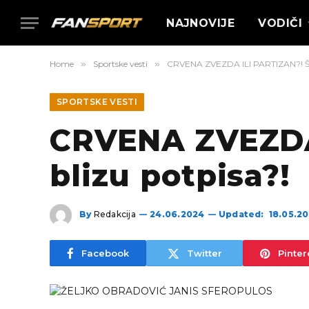
NAJNOVIJE
VODIČI
Home
»
Sportske vesti
»
CRVENA ZVEZDA ILI PARTIZAN?! Šen
SPORTSKE VESTI
CRVENA ZVEZDA 
blizu potpisa?!
By
Redakcija
24.06.2024
Updated:
18.05.2
Facebook
Twitter
Pinter