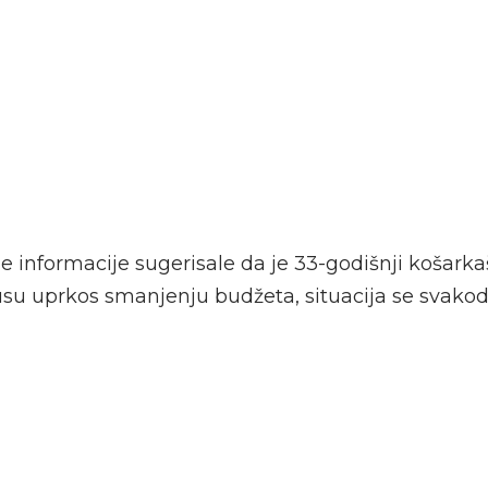
 informacije sugerisale da je 33-godišnji košarkaš
usu uprkos smanjenju budžeta, situacija se svak