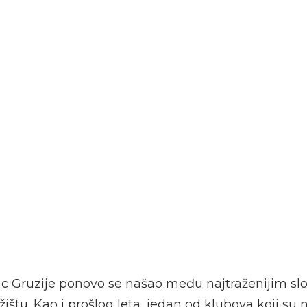
c Gruzije ponovo se našao među najtraženijim s
ištu. Kao i prošlog leta, jedan od klubova koji su