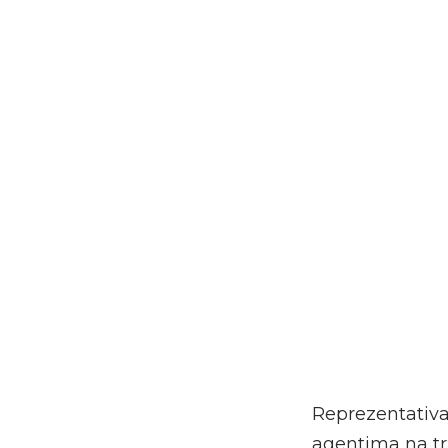
Reprezentativa
agentima na trž