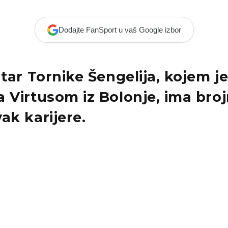
Dodajte FanSport u vaš Google izbor
ntar Tornike Šengelija, kojem j
 Virtusom iz Bolonje, ima broj
ak karijere.