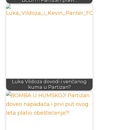
BELIH?! Partizan pravi…
Luka Vildoza dovodi i venčanog
kuma u Partizan?