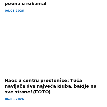
poena u rukama!
06.08.2026
Haos u centru prestonice: Tuča
navijača dva najveća kluba, baklje na
sve strane! (FOTO)
06.08.2026