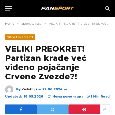
Home
»
Sportske vesti
»
VELIKI PREOKRET! Partizan krade već viđeno pojačanje Crvene Zvezde?!
SPORTSKE VESTI
VELIKI PREOKRET!
Partizan krade već
viđeno pojačanje
Crvene Zvezde?!
By
Redakcija
22.06.2024
Updated:
18.05.2026
Нема коментара
1 Min Read