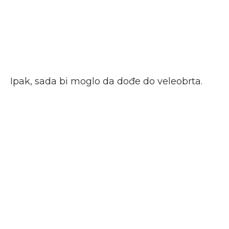
Ipak, sada bi moglo da dođe do veleobrta.