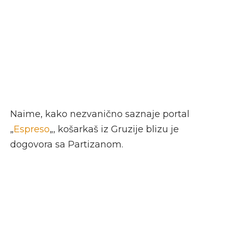
Naime, kako nezvanično saznaje portal
„
Espreso
„, košarkaš iz Gruzije blizu je
dogovora sa Partizanom.