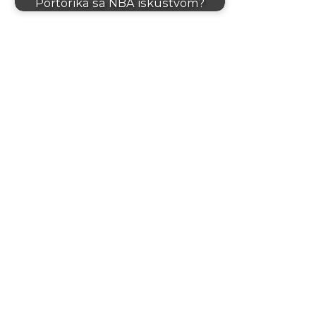
Portorika sa NBA iskustvom?