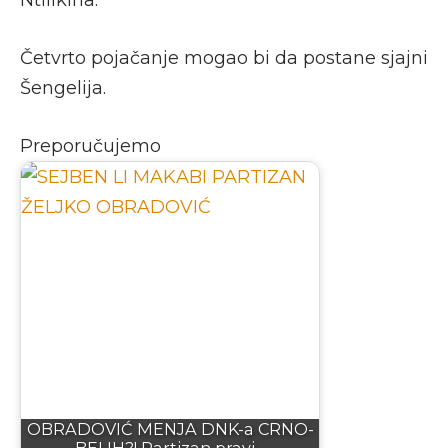
Ntilikina.
Četvrto pojačanje mogao bi da postane sjajni
Šengelija.
Preporučujemo
OBRADOVIĆ MENJA DNK-a CRNO-