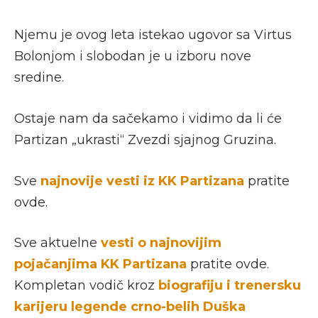
Njemu je ovog leta istekao ugovor sa Virtus
Bolonjom i slobodan je u izboru nove
sredine.
Ostaje nam da sačekamo i vidimo da li će
Partizan „ukrasti“ Zvezdi sjajnog Gruzina.
Sve
najnovije
vesti iz KK Partizana
pratite
ovde.
Sve aktuelne
vesti o najnovijim
pojačanjima KK Partizana
pratite ovde.
Kompletan vodič kroz
biografiju i trenersku
karijeru legende crno-belih Duška