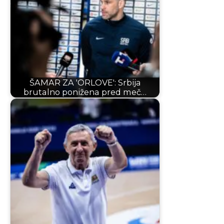
ŠAMAR ZA 'ORLOVE': Srbija
brutalno ponižena pred meč…