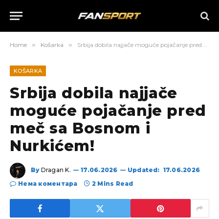
Home
»
Košarka
»
Srbija dobila najjače moguće pojačanje pred meč sa Bosnom i Nurkićem!
KOŠARKA
Srbija dobila najjače
moguće pojačanje pred
meč sa Bosnom i
Nurkićem!
By
Dragan K.
17.06.2026
Updated:
17.06.2026
Нема коментара
2 Mins Read