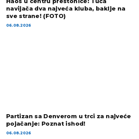
Haos u centru prestonice: Tuča
navijača dva najveća kluba, baklje na
sve strane! (FOTO)
06.08.2026
Partizan sa Denverom u trci za najveće
pojačanje: Poznat ishod!
06.08.2026