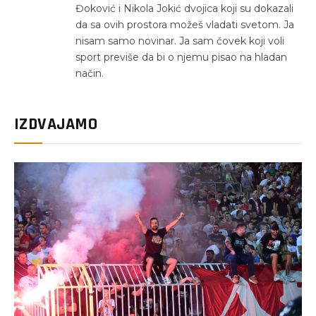
Đoković i Nikola Jokić dvojica koji su dokazali
da sa ovih prostora možeš vladati svetom. Ja
nisam samo novinar. Ja sam čovek koji voli
sport previše da bi o njemu pisao na hladan
način.
IZDVAJAMO