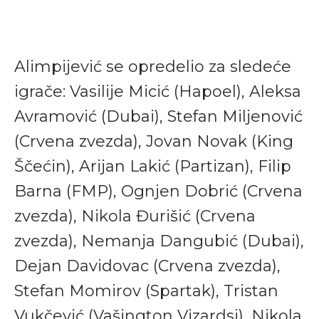
Alimpijević se opredelio za sledeće
igrače: Vasilije Micić (Hapoel), Aleksa
Avramović (Dubai), Stefan Miljenović
(Crvena zvezda), Jovan Novak (King
Ščećin), Arijan Lakić (Partizan), Filip
Barna (FMP), Ognjen Dobrić (Crvena
zvezda), Nikola Đurišić (Crvena
zvezda), Nemanja Dangubić (Dubai),
Dejan Davidovac (Crvena zvezda),
Stefan Momirov (Spartak), Tristan
Vukčević (Vašington Vizardsi), Nikola