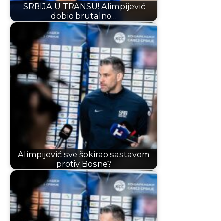
SRBIJA U TRANSU! Alimpijević
dobio brutalno…
Alimpijević sve šokirao sastavom
protiv Bosne?