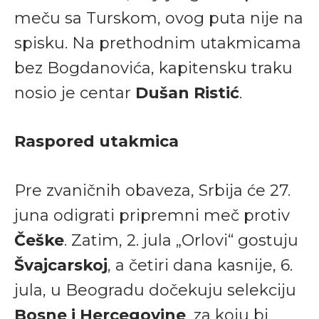
meču sa Turskom, ovog puta nije na
spisku. Na prethodnim utakmicama
bez Bogdanovića, kapitensku traku
nosio je centar
Dušan Ristić
.
Raspored utakmica
Pre zvaničnih obaveza, Srbija će 27.
juna odigrati pripremni meč protiv
Češke
. Zatim, 2. jula „Orlovi“ gostuju
Švajcarskoj
, a četiri dana kasnije, 6.
jula, u Beogradu dočekuju selekciju
Bosne i Hercegovine
, za koju bi