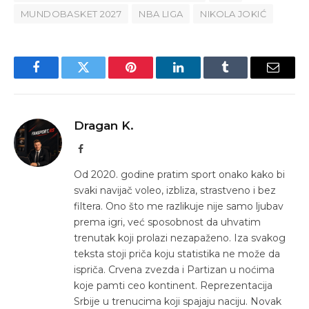
MUNDOBASKET 2027
NBA LIGA
NIKOLA JOKIĆ
Facebook
Twitter
Pinterest
LinkedIn
Tumblr
Email
Dragan K.
Facebook
Od 2020. godine pratim sport onako kako bi
svaki navijač voleo, izbliza, strastveno i bez
filtera. Ono što me razlikuje nije samo ljubav
prema igri, već sposobnost da uhvatim
trenutak koji prolazi nezapaženo. Iza svakog
teksta stoji priča koju statistika ne može da
ispriča. Crvena zvezda i Partizan u noćima
koje pamti ceo kontinent. Reprezentacija
Srbije u trenucima koji spajaju naciju. Novak