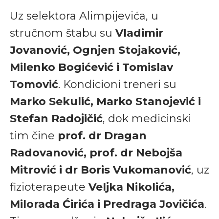
Uz selektora Alimpijevića, u
stručnom štabu su
Vladimir
Jovanović, Ognjen Stojaković,
Milenko Bogićević i Tomislav
Tomović
. Kondicioni treneri su
Marko Sekulić, Marko Stanojević i
Stefan Radojičić
, dok medicinski
tim čine
prof. dr Dragan
Radovanović, prof. dr Nebojša
Mitrović i dr Boris Vukomanović
, uz
fizioterapeute
Veljka Nikolića,
Milorada Ćirića i Predraga Jovičića
.