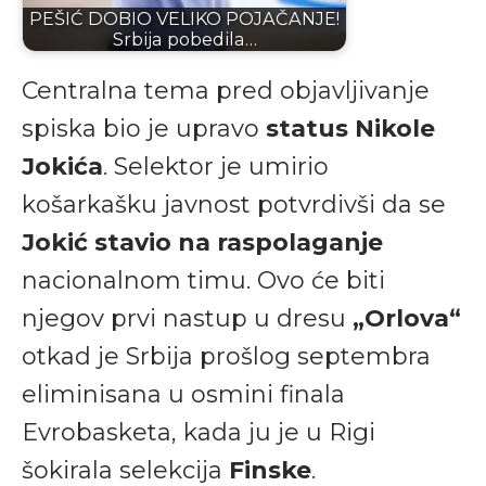
PEŠIĆ DOBIO VELIKO POJAČANJE!
Srbija pobedila…
Centralna tema pred objavljivanje
spiska bio je upravo
status Nikole
Jokića
. Selektor je umirio
košarkašku javnost potvrdivši da se
Jokić stavio na raspolaganje
nacionalnom timu. Ovo će biti
njegov prvi nastup u dresu
„Orlova“
otkad je Srbija prošlog septembra
eliminisana u osmini finala
Evrobasketa, kada ju je u Rigi
šokirala selekcija
Finske
.