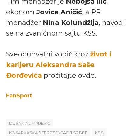
Tim menadžer je
Nebojša Ilić
,
ekonom
Jovica Aničić
, a PR
menadžer
Nina Kolundžija
, navodi
se na zvaničnom sajtu KSS.
Sveobuhvatni vodič kroz
život i
karijeru Aleksandra Saše
Đorđevića
pročitajte ovde.
FanSport
DUŠAN ALIMPIJEVIĆ
KOŠARKAŠKA REPREZENTACIJ SRBIJE
KSS