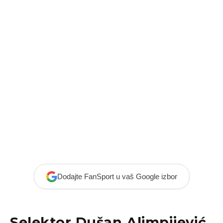
Dodajte FanSport u vaš Google izbor
Selektor Dušan Alimpijević