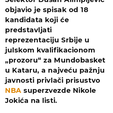
objavio je spisak od
18
kandidata
koji će
predstavljati
reprezentaciju Srbije
u
julskom kvalifikacionom
„prozoru“ za
Mundobasket
u Kataru, a najveću pažnju
javnosti privlači prisustvo
NBA
superzvezde Nikole
Jokića
na listi.