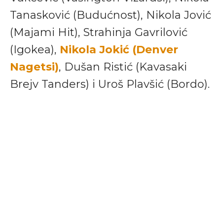
Tanasković (Budućnost), Nikola Jović
(Majami Hit), Strahinja Gavrilović
(Igokea),
Nikola Jokić (Denver
Nagetsi)
, Dušan Ristić (Kavasaki
Brejv Tanders) i Uroš Plavšić (Bordo).