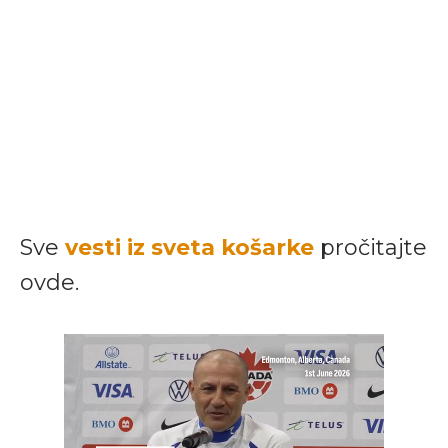
Sve
vesti iz sveta košarke
pročitajte
ovde.