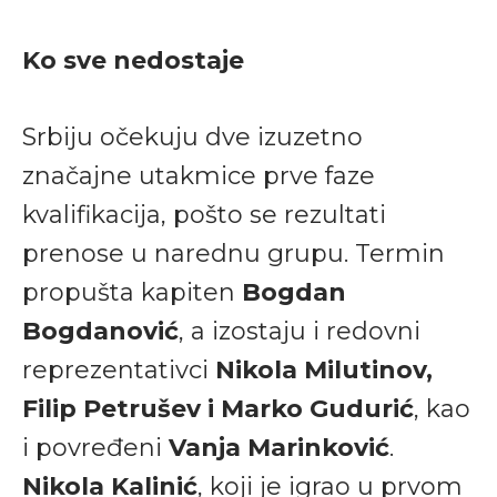
Ko sve nedostaje
Srbiju očekuju dve izuzetno
značajne utakmice prve faze
kvalifikacija, pošto se rezultati
prenose u narednu grupu. Termin
propušta kapiten
Bogdan
Bogdanović
, a izostaju i redovni
reprezentativci
Nikola Milutinov,
Filip Petrušev i Marko Gudurić
, kao
i povređeni
Vanja Marinković
.
Nikola Kalinić
, koji je igrao u prvom