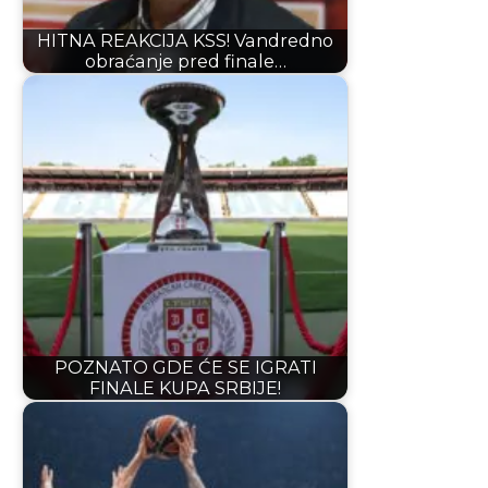
HITNA REAKCIJA KSS! Vandredno
obraćanje pred finale…
POZNATO GDE ĆE SE IGRATI
FINALE KUPA SRBIJE!