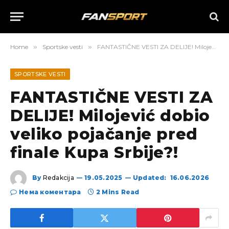
Home
»
Sportske vesti
»
FANTASTIČNE VESTI ZA DELIJE! Milojević dobio veliko pojačanje pred finale Kupa Srbije?!
SPORTSKE VESTI
FANTASTIČNE VESTI ZA
DELIJE! Milojević dobio
veliko pojačanje pred
finale Kupa Srbije?!
By
Redakcija
19.05.2025
Updated:
16.06.2026
Нема коментара
2 Mins Read