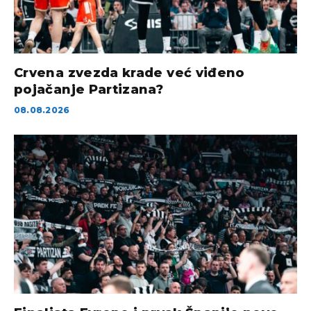
Crvena zvezda krade već viđeno
pojačanje Partizana?
08.08.2026