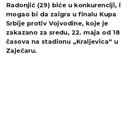
Radonjić (29) biće u konkurenciji, i
mogao bi da zaigra u finalu Kupa
Srbije protiv Vojvodine, koje je
zakazano za sredu, 22. maja od 18
časova na stadionu „Kraljevica“ u
Zaječaru.