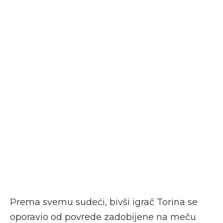
Prema svemu sudeći, bivši igrač Torina se
oporavio od povrede zadobijene na meču