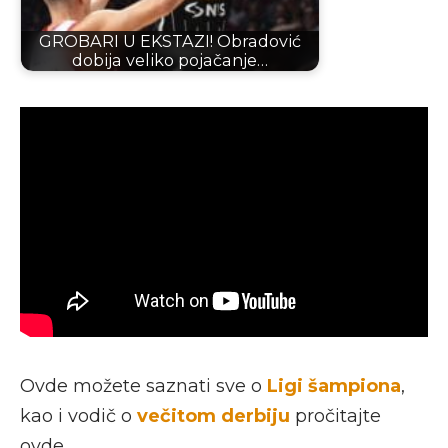
GROBARI U EKSTAZI! Obradović
dobija veliko pojačanje…
Ovde možete saznati sve o
Ligi šampiona
,
kao i vodič o
večitom derbiju
pročitajte
ovde.