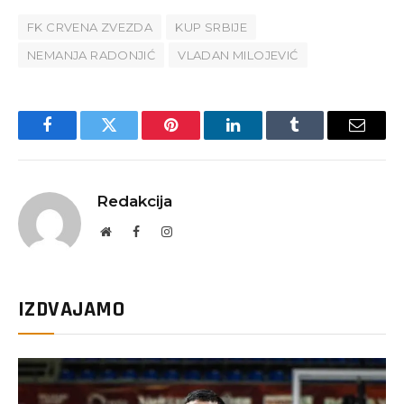
FK CRVENA ZVEZDA
KUP SRBIJE
NEMANJA RADONJIĆ
VLADAN MILOJEVIĆ
Facebook
Twitter
Pinterest
LinkedIn
Tumblr
Email
Redakcija
Website
Facebook
Instagram
IZDVAJAMO