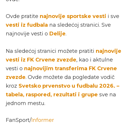
Ovde pratite
najnovije sportske vesti
i sve
vesti iz fudbala
na sledećoj stranici. Sve
najnovije vesti o
Delije
.
Na sledećoj stranici možete pratiti
najnovije
vesti iz FK Crvene zvezde
, kao i aktulne
vesti o
najnovijim transferima FK Crvene
zvezde
. Ovde možete da pogledate vodič
kroz
Svetsko prvenstvo u fudbalu 2026. –
tabela, raspored, rezultati i grupe
sve na
jednom mestu.
FanSport/
Informer