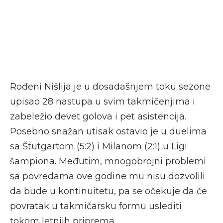
Rođeni Nišlija je u dosadašnjem toku sezone
upisao 28 nastupa u svim takmičenjima i
zabeležio devet golova i pet asistencija.
Posebno snažan utisak ostavio je u duelima
sa Štutgartom (5:2) i Milanom (2:1) u Ligi
šampiona. Međutim, mnogobrojni problemi
sa povredama ove godine mu nisu dozvolili
da bude u kontinuitetu, pa se očekuje da će
povratak u takmičarsku formu uslediti
tokom letnjih priprema.