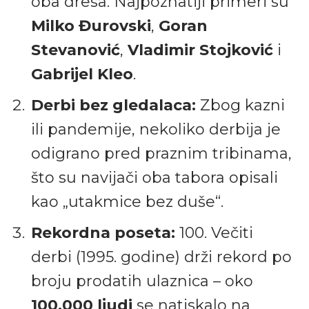
oba dresa. Najpoznatiji primeri su
Milko Đurovski
,
Goran
Stevanović
,
Vladimir Stojković
i
Gabrijel Kleo
.
Derbi bez gledalaca:
Zbog kazni
ili pandemije, nekoliko derbija je
odigrano pred praznim tribinama,
što su navijači oba tabora opisali
kao „utakmice bez duše“.
Rekordna poseta:
100. Večiti
derbi (1995. godine) drži rekord po
broju prodatih ulaznica – oko
100.000 ljudi
se natiskalo na