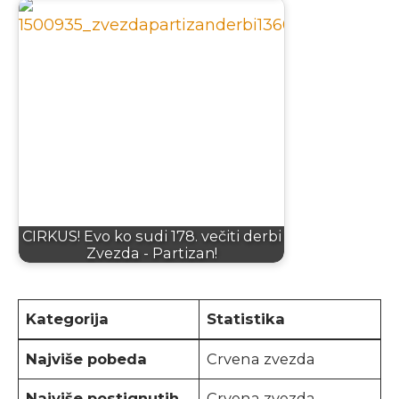
CIRKUS! Evo ko sudi 178. večiti derbi
Zvezda - Partizan!
Kategorija
Statistika
Najviše pobeda
Crvena zvezda
Najviše postignutih
Crvena zvezda