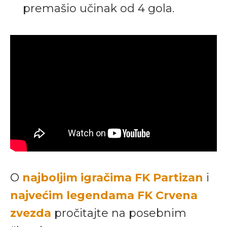
premašio učinak od 4 gola.
O
najboljim igračima FK Partizan
i
najvećim legendama FK Crvena
zvezda
pročitajte na posebnim