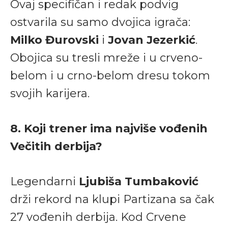
Ovaj specifičan i redak podvig
ostvarila su samo dvojica igrača:
Milko Đurovski
i
Jovan Jezerkić
.
Obojica su tresli mreže i u crveno-
belom i u crno-belom dresu tokom
svojih karijera.
8. Koji trener ima najviše vođenih
Večitih derbija?
Legendarni
Ljubiša Tumbaković
drži rekord na klupi Partizana sa čak
27 vođenih derbija. Kod Crvene