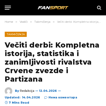
Home
»
Vodiči
»
Takmičenja
»
Večiti derbi: Kompletna istorija, statistika i zanimljivosti rivalstva Crvene zvezde i Partizana
TAKMIČENJA
Večiti derbi: Kompletna
istorija, statistika i
zanimljivosti rivalstva
Crvene zvezde i
Partizana
By
Redakcija
12.04.2026
Updated:
14.04.2026
Нема коментара
7 Mins Read