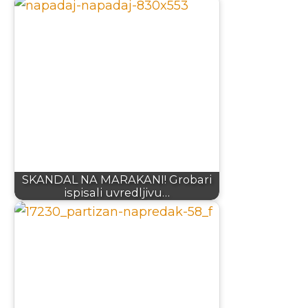
SKANDAL NA MARAKANI! Grobari
ispisali uvredljivu…