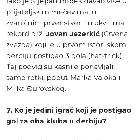
Iako je Stjepan Bobek davao više u
prijateljskim mečevima, u
zvaničnim prvenstvenim okvirima
rekord drži
Jovan Jezerkić
(Crvena
zvezda) koji je u prvom istorijskom
derbiju postigao 3 gola (hat-trick).
Taj podvig su kasnije ponavljali
samo retki, poput Marka Valoka i
Milka Đurovskog.
7. Ko je jedini igrač koji je postigao
gol za oba kluba u derbiju?